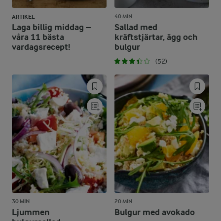
40 MIN
ARTIKEL
Laga billig middag –
Sallad med
våra 11 bästa
kräftstjärtar, ägg och
vardagsrecept!
bulgur
(52)
30 MIN
20 MIN
Ljummen
Bulgur med avokado