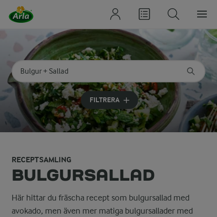
Sök på kategori eller ingrediens
Skriv in sökord för att få förslag
FILTRERA
RECEPTSAMLING
BULGURSALLAD
Här hittar du fräscha recept som bulgursallad med
avokado, men även mer matiga bulgursallader med