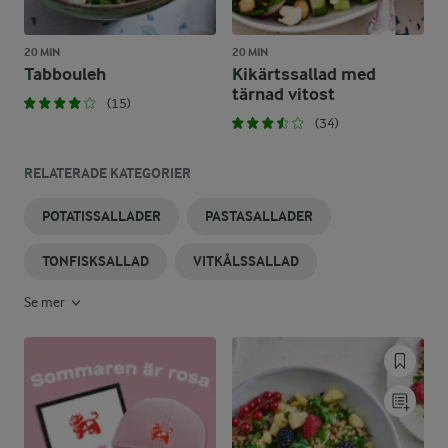
20 MIN
20 MIN
Tabbouleh
Kikärtssallad med
tärnad vitost
(15)
(34)
RELATERADE KATEGORIER
POTATISSALLADER
PASTASALLADER
TONFISKSALLAD
VITKÅLSSALLAD
Se mer