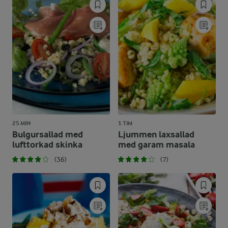
25 MIN
1 TIM
Bulgursallad med
Ljummen laxsallad
lufttorkad skinka
med garam masala
(36)
(7)