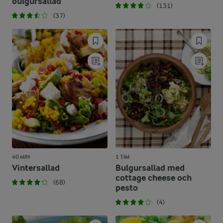
bulgursallad
(131)
(37)
40 MIN
1 TIM
Vintersallad
Bulgursallad med
cottage cheese och
(68)
pesto
(4)