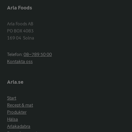
Arla Foods
Arla Foods AB

PO BOX 4083

169 04  Solna
Telefon:
08−789 50 00
Kontakta oss
Arla.se
Start
Recept & mat
Produkter
Hälsa
Arlakadabra