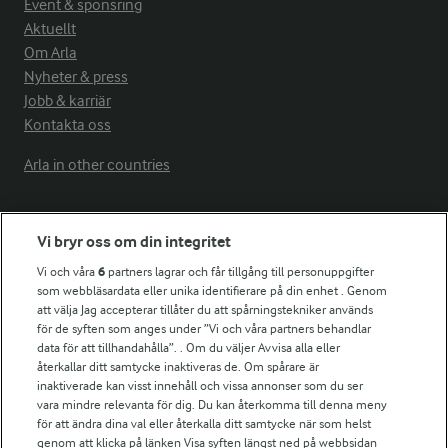
Event & sponsring
Aktuellt
Om Arla
Nyheter & press
Jobb & karriär
Kontakta oss
Arla in other countries
Fler Arlasajter
Vi bryr oss om din integritet
Vi och våra
6
partners lagrar och får tillgång till personuppgifter
För ägare
som webbläsardata eller unika identifierare på din enhet . Genom
att välja Jag accepterar tillåter du att spårningstekniker används
Arlas kundportal
för de syften som anges under ”Vi och våra partners behandlar
Arla.com
data för att tillhandahålla”. . Om du väljer Avvisa alla eller
Falbygdens Ost
återkallar ditt samtycke inaktiveras de. Om spårare är
Arla webbshop
inaktiverade kan visst innehåll och vissa annonser som du ser
vara mindre relevanta för dig. Du kan återkomma till denna meny
Bildbank
för att ändra dina val eller återkalla ditt samtycke när som helst
genom att klicka på länken Visa syften längst ned på webbsidan