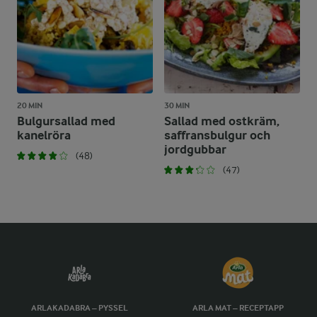
20 MIN
30 MIN
Bulgursallad med
Sallad med ostkräm,
kanelröra
saffransbulgur och
jordgubbar
(48)
(47)
ARLAKADABRA – PYSSEL
ARLA MAT – RECEPTAPP