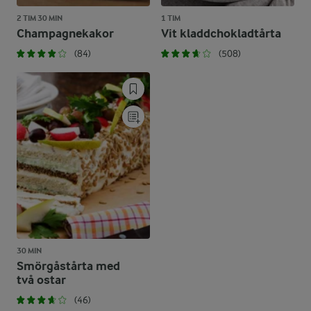
2 TIM 30 MIN
1 TIM
Champagnekakor
Vit kladdchokladtårta
(84)
(508)
30 MIN
Smörgåstårta med
två ostar
(46)