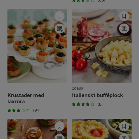
(80)
10 MIN
Krustader med
Italienskt bufféplock
laxröra
(8)
(91)