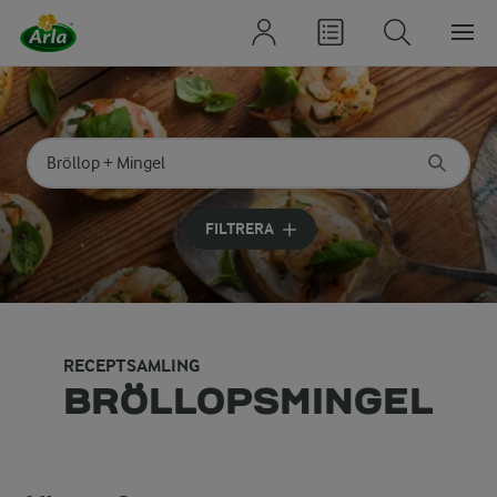
Sök på kategori eller ingrediens
Skriv in sökord för att få förslag
FILTRERA
RECEPTSAMLING
BRÖLLOPSMINGEL