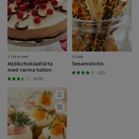
3 TIM 40 MIN
15 MIN
Mjölkchokladtårta
Sesamsticks
med varma hallon
(12)
(439)