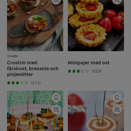
10 MIN
Crostini med
Minipajer med ost
färskost, bresaola och
(223)
pinjenötter
(171)