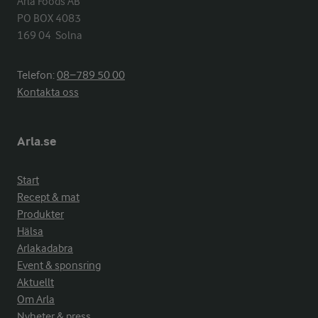
Arla Foods AB

PO BOX 4083

169 04  Solna
Telefon:
08−789 50 00
Kontakta oss
Arla.se
Start
Recept & mat
Produkter
Hälsa
Arlakadabra
Event & sponsring
Aktuellt
Om Arla
Nyheter & press