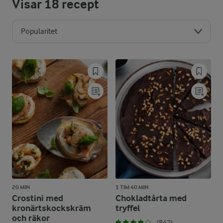
Visar
18
recept
Popularitet
20 MIN
1 TIM 40 MIN
Crostini med
Chokladtårta med
kronärtskockskräm
tryffel
och räkor
(847)