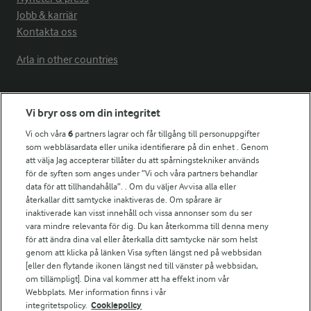
Jobb & karriär
Kontakta oss
Arla in other countries
Fler Arlasajter
Vi bryr oss om din integritet
Vi och våra
6
partners lagrar och får tillgång till personuppgifter
För ägare
som webbläsardata eller unika identifierare på din enhet . Genom
att välja Jag accepterar tillåter du att spårningstekniker används
Arlas kundportal
för de syften som anges under ”Vi och våra partners behandlar
Arla.com
data för att tillhandahålla”. . Om du väljer Avvisa alla eller
Falbygdens Ost
återkallar ditt samtycke inaktiveras de. Om spårare är
Arla webbshop
inaktiverade kan visst innehåll och vissa annonser som du ser
vara mindre relevanta för dig. Du kan återkomma till denna meny
Bildbank
för att ändra dina val eller återkalla ditt samtycke när som helst
genom att klicka på länken Visa syften längst ned på webbsidan
[eller den flytande ikonen längst ned till vänster på webbsidan,
om tillämpligt]. Dina val kommer att ha effekt inom vår
Följ oss
Webbplats. Mer information finns i vår
integritetspolicy.
Cookiepolicy