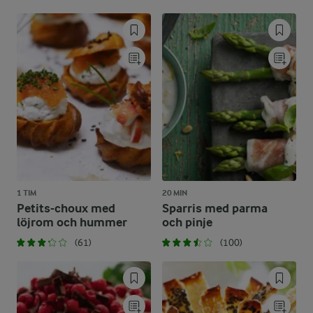
1 TIM
20 MIN
Petits-choux med
Sparris med parma
löjrom och hummer
och pinje
(61)
(100)