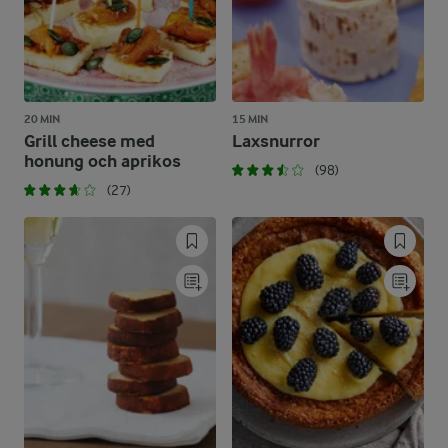
20 MIN
15 MIN
Grill cheese med
Laxsnurror
honung och aprikos
(98)
(27)