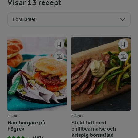
Visar
13
recept
Popularitet
25 MIN
30 MIN
Hamburgare på
Stekt biff med
högrev
chilibearnaise och
krispig bönsallad
(183)