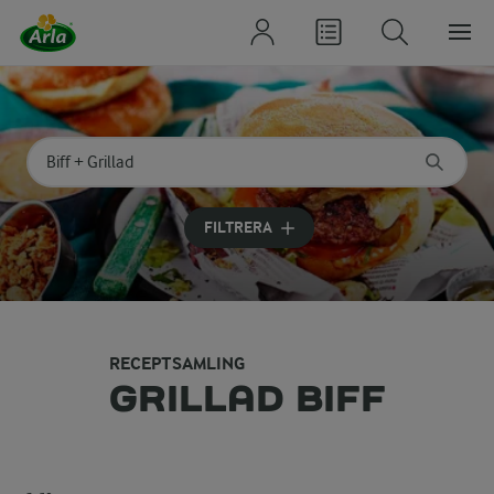
Sök på kategori eller ingrediens
Skriv in sökord för att få förslag
FILTRERA
RECEPTSAMLING
GRILLAD BIFF