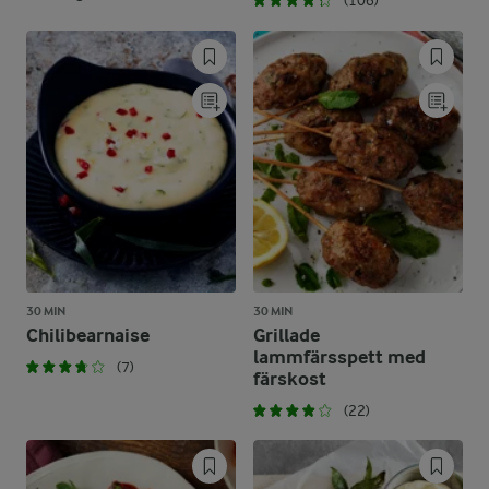
(106)
30 MIN
30 MIN
Chilibearnaise
Grillade
lammfärsspett med
(7)
färskost
(22)