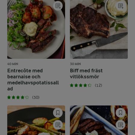
40 MIN
30 MIN
Entrecôte med
Biff med fräst
bearnaise och
vitlökssmör
medelhavspotatissall
(12)
ad
(30)