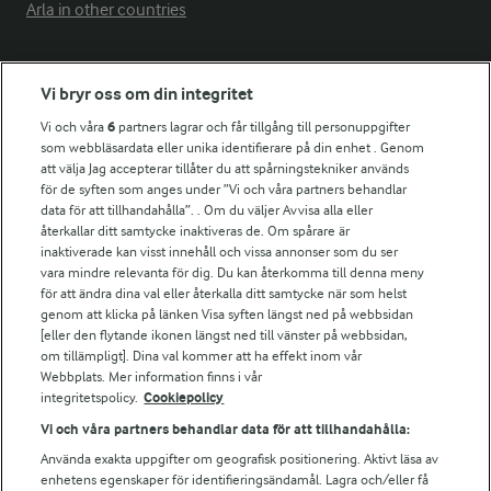
Arla in other countries
Fler Arlasajter
Vi bryr oss om din integritet
Vi och våra
6
partners lagrar och får tillgång till personuppgifter
För ägare
som webbläsardata eller unika identifierare på din enhet . Genom
att välja Jag accepterar tillåter du att spårningstekniker används
Arlas kundportal
för de syften som anges under ”Vi och våra partners behandlar
Arla.com
data för att tillhandahålla”. . Om du väljer Avvisa alla eller
Falbygdens Ost
återkallar ditt samtycke inaktiveras de. Om spårare är
Arla webbshop
inaktiverade kan visst innehåll och vissa annonser som du ser
vara mindre relevanta för dig. Du kan återkomma till denna meny
Bildbank
för att ändra dina val eller återkalla ditt samtycke när som helst
genom att klicka på länken Visa syften längst ned på webbsidan
[eller den flytande ikonen längst ned till vänster på webbsidan,
om tillämpligt]. Dina val kommer att ha effekt inom vår
Följ oss
Webbplats. Mer information finns i vår
integritetspolicy.
Cookiepolicy
Vi och våra partners behandlar data för att tillhandahålla:
Använda exakta uppgifter om geografisk positionering. Aktivt läsa av
enhetens egenskaper för identifieringsändamål. Lagra och/eller få