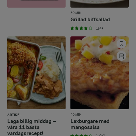
30 MIN
Grillad biffsallad
(34)
40 MIN
ARTIKEL
Laga billig middag –
Laxburgare med
våra 11 bästa
mangosalsa
vardagsrecept!