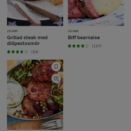
20 MIN
40 MIN
Grillad steak med
Biff bearnaise
dillpestosmör
(157)
(33)