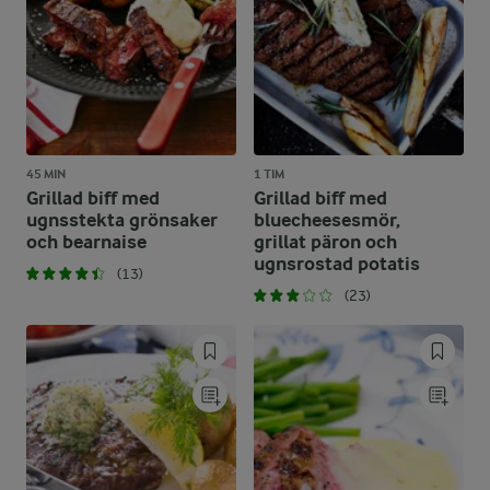
45 MIN
1 TIM
Grillad biff med
Grillad biff med
ugnsstekta grönsaker
bluecheesesmör,
och bearnaise
grillat päron och
ugnsrostad potatis
(13)
(23)