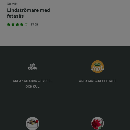
30 MIN
Lindströmare med
fetasås
(75)
ARLAKADABRA – PYSSEL
ARLA MAT – RECEPTAPP
OCH KUL