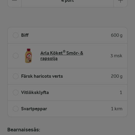
4 port
Biff
600 g
Arla Köket® Smör- &
3 msk
rapsolja
Färsk haricots verts
200 g
Vitlöksklyfta
1
Svartpeppar
1 krm
Bearnaisesås: