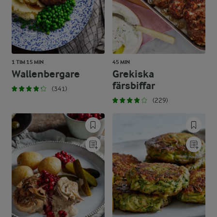
1 TIM 15 MIN
45 MIN
Wallenbergare
Grekiska
färsbiffar
(341)
(229)