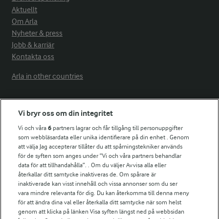
Aktuellt
Om Arla
Nyheter & press
Jobb & karriär
Kontakta oss
Arla in other countries
Fler Arlasajter
Vi bryr oss om din integritet
Vi och våra
6
partners lagrar och får tillgång till personuppgifter
För ägare
som webbläsardata eller unika identifierare på din enhet . Genom
att välja Jag accepterar tillåter du att spårningstekniker används
Arlas kundportal
för de syften som anges under ”Vi och våra partners behandlar
Arla.com
data för att tillhandahålla”. . Om du väljer Avvisa alla eller
Falbygdens Ost
återkallar ditt samtycke inaktiveras de. Om spårare är
Arla webbshop
inaktiverade kan visst innehåll och vissa annonser som du ser
vara mindre relevanta för dig. Du kan återkomma till denna meny
Bildbank
för att ändra dina val eller återkalla ditt samtycke när som helst
genom att klicka på länken Visa syften längst ned på webbsidan