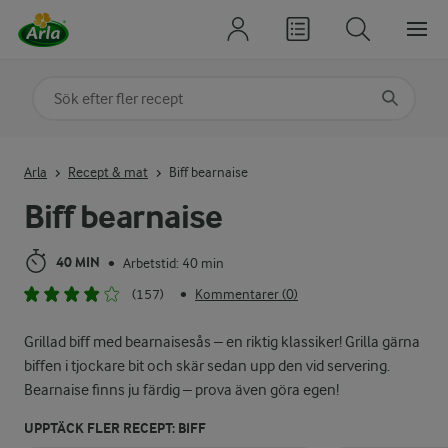
Sök på kategori eller ingrediens
Skriv in sökord för att få förslag
Arla
Recept & mat
Biff bearnaise
Biff bearnaise
40 MIN
Arbetstid: 40 min
•
(157)
Kommentarer (0)
•
Grillad biff med bearnaisesås – en riktig klassiker! Grilla gärna
biffen i tjockare bit och skär sedan upp den vid servering.
Bearnaise finns ju färdig – prova även göra egen!
UPPTÄCK FLER RECEPT: BIFF