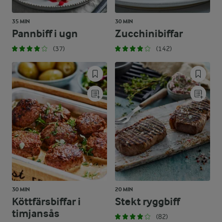
35 MIN
30 MIN
Pannbiff i ugn
Zucchinibiffar
(37)
(142)
30 MIN
20 MIN
Köttfärsbiffar i
Stekt ryggbiff
timjansås
(82)