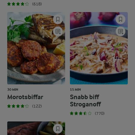
(618)
30 MIN
15 MIN
Morotsbiffar
Snabb biff
Stroganoff
(122)
(770)