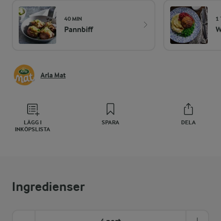
40 MIN
1 
Pannbiff
W
Arla Mat
LÄGG I
SPARA
DELA
INKÖPSLISTA
Ingredienser