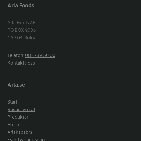
Arla Foods
Arla Foods AB

PO BOX 4083

169 04  Solna
Telefon:
08−789 50 00
Kontakta oss
Arla.se
Start
Recept & mat
Produkter
Hälsa
Arlakadabra
Event & sponsring