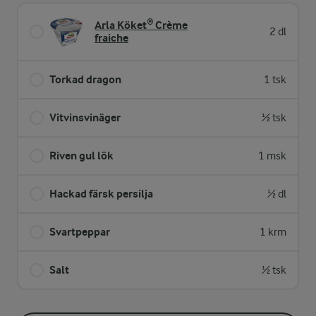
Arla Köket® Crème
2 dl
fraiche
Torkad dragon
1 tsk
Vitvinsvinäger
½ tsk
Riven gul lök
1 msk
Hackad färsk persilja
½ dl
Svartpeppar
1 krm
Salt
½ tsk