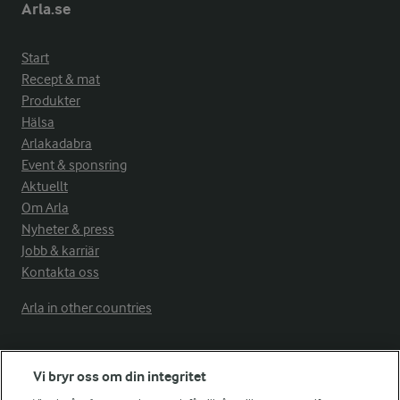
Arla.se
Start
Recept & mat
Produkter
Hälsa
Arlakadabra
Event & sponsring
Aktuellt
Om Arla
Nyheter & press
Jobb & karriär
Kontakta oss
Arla in other countries
Fler Arlasajter
Vi bryr oss om din integritet