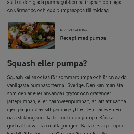
ställ ut den glada pumpagubben på trappan och laga
en värmande och god pumpasoppa till middag.
RECEPTSAMLING
Recept med pumpa
Squash eller pumpa?
Squash kallas också för sommarpumpa och är en av de
vanligaste pumpasorterna i Sverige. Den kan man äta
som den är eller använda i grytor och gratänger.
Jättepumpan, eller halloweenpumpan, är lätt att känna
igen på grund av sitt pampiga yttre. Den har även en
nära släkting som kallas för turbanpumpa. Båda är
goda att använda i matlagningen. Båda dessa pumpor
kan bli jättestora och väga mer än hundra kilo.