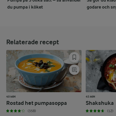
Pumpa på 5 olika sätt – så använder
Så gör du kla
du pumpa i köket
godare och sn
Relaterade recept
40 MIN
45 MIN
Rostad het pumpasoppa
Shakshuka
(358)
(12)