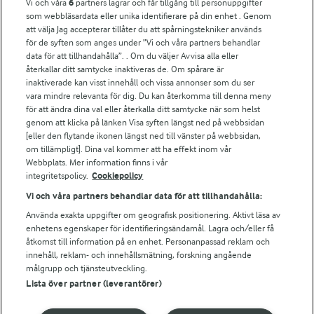
Vi och våra
6
partners lagrar och får tillgång till personuppgifter
För ägare
som webbläsardata eller unika identifierare på din enhet . Genom
att välja Jag accepterar tillåter du att spårningstekniker används
Arlas kundportal
för de syften som anges under ”Vi och våra partners behandlar
Arla.com
data för att tillhandahålla”. . Om du väljer Avvisa alla eller
Falbygdens Ost
återkallar ditt samtycke inaktiveras de. Om spårare är
Arla webbshop
inaktiverade kan visst innehåll och vissa annonser som du ser
vara mindre relevanta för dig. Du kan återkomma till denna meny
Bildbank
för att ändra dina val eller återkalla ditt samtycke när som helst
genom att klicka på länken Visa syften längst ned på webbsidan
[eller den flytande ikonen längst ned till vänster på webbsidan,
om tillämpligt]. Dina val kommer att ha effekt inom vår
Följ oss
Webbplats. Mer information finns i vår
integritetspolicy.
Cookiepolicy
Vi och våra partners behandlar data för att tillhandahålla:
Använda exakta uppgifter om geografisk positionering. Aktivt läsa av
enhetens egenskaper för identifieringsändamål. Lagra och/eller få
åtkomst till information på en enhet. Personanpassad reklam och
innehåll, reklam- och innehållsmätning, forskning angående
målgrupp och tjänsteutveckling.
Lista över partner (leverantörer)
© 2026 Arla Foods
Ändra cookie-inställningar