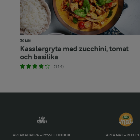
30 MIN
Kasslergryta med zucchini, tomat
och basilika
(114)
ARLAKADABRA – PYSSEL OCH KUL
ARLA MAT – RECEP