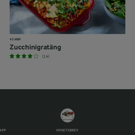
45 MIN
Zucchinigratäng
(14)
TAPP
NYHETSBREV