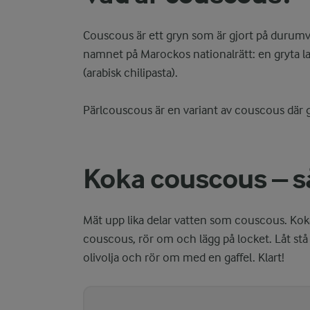
Couscous är ett gryn som är gjort på durumve
namnet på Marockos nationalrätt: en gryta la
(arabisk chilipasta).
Pärlcouscous är en variant av couscous där g
Koka couscous – så 
Mät upp lika delar vatten som couscous. Koka u
couscous, rör om och lägg på locket. Låt stå 
olivolja och rör om med en gaffel. Klart!