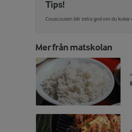
Tips!
Couscousen blir extra god om du kokar d
Mer från matskolan
A
A