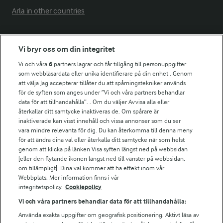
Arla in other countries
Fler Arlasajter
Vi bryr oss om din integritet
Vi och våra
6
partners lagrar och får tillgång till personuppgifter
För ägare
som webbläsardata eller unika identifierare på din enhet . Genom
att välja Jag accepterar tillåter du att spårningstekniker används
Arlas kundportal
för de syften som anges under ”Vi och våra partners behandlar
Arla.com
data för att tillhandahålla”. . Om du väljer Avvisa alla eller
Falbygdens Ost
återkallar ditt samtycke inaktiveras de. Om spårare är
Arla webbshop
inaktiverade kan visst innehåll och vissa annonser som du ser
vara mindre relevanta för dig. Du kan återkomma till denna meny
Bildbank
för att ändra dina val eller återkalla ditt samtycke när som helst
genom att klicka på länken Visa syften längst ned på webbsidan
[eller den flytande ikonen längst ned till vänster på webbsidan,
om tillämpligt]. Dina val kommer att ha effekt inom vår
Följ oss
Webbplats. Mer information finns i vår
integritetspolicy.
Cookiepolicy
Vi och våra partners behandlar data för att tillhandahålla:
Använda exakta uppgifter om geografisk positionering. Aktivt läsa av