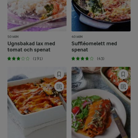
50 MIN
40 MIN
Ugnsbakad lax med
Suffléomelett med
tomat och spenat
spenat
(191)
(43)