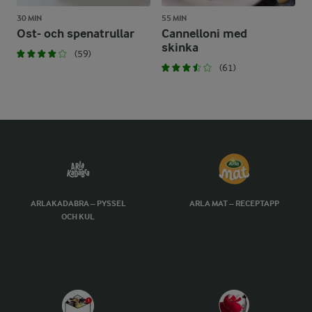
30 MIN
55 MIN
Ost- och spenatrullar
Cannelloni med
skinka
(59)
(61)
ARLAKADABRA – PYSSEL
ARLA MAT – RECEPTAPP
OCH KUL