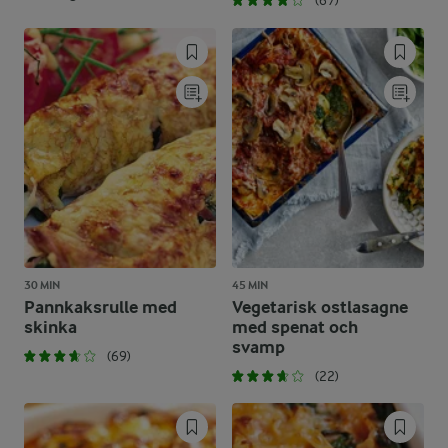
(67)
30 MIN
45 MIN
Pannkaksrulle med
Vegetarisk ostlasagne
skinka
med spenat och
svamp
(69)
(22)