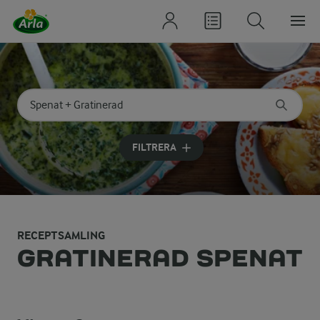
Sök på kategori eller ingrediens
Skriv in sökord för att få förslag
FILTRERA
RECEPTSAMLING
GRATINERAD SPENAT