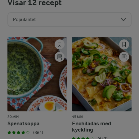
Visar
12
recept
Popularitet
20 MIN
45 MIN
Spenatsoppa
Enchiladas med
kyckling
(864)
(643)