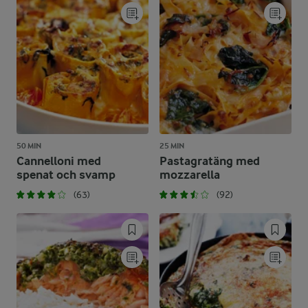
50 MIN
25 MIN
Cannelloni med
Pastagratäng med
spenat och svamp
mozzarella
(63)
(92)