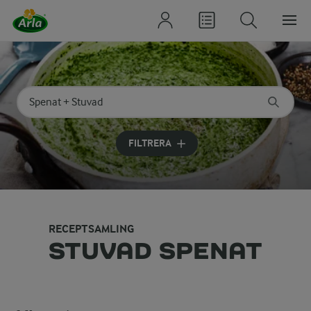
Sök på kategori eller ingrediens
Skriv in sökord för att få förslag
FILTRERA
RECEPTSAMLING
STUVAD SPENAT