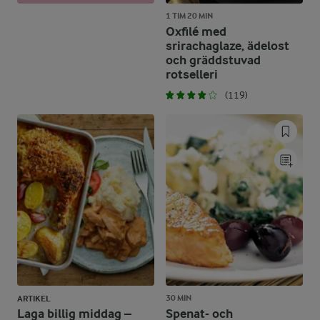
1 TIM 20 MIN
Oxfilé med
srirachaglaze, ädelost
och gräddstuvad
rotselleri
(119)
30 MIN
ARTIKEL
Laga billig middag –
Spenat- och