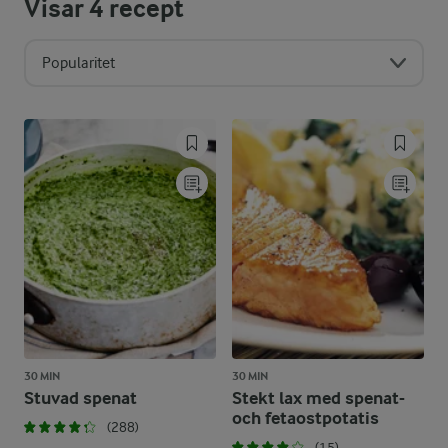
Visar
4
recept
Popularitet
30 MIN
30 MIN
Stuvad spenat
Stekt lax med spenat-
och fetaostpotatis
(288)
(15)