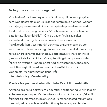
Fler Arlasajter
Vi bryr oss om din integritet
Vi och våra
6
partners lagrar och får tillgång till personuppgifter
För ägare
som webbläsardata eller unika identifierare på din enhet . Genom
att välja Jag accepterar tillåter du att spårningstekniker används
Arlas kundportal
för de syften som anges under ”Vi och våra partners behandlar
Arla.com
data för att tillhandahålla”. . Om du väljer Avvisa alla eller
Falbygdens Ost
återkallar ditt samtycke inaktiveras de. Om spårare är
Arla webbshop
inaktiverade kan visst innehåll och vissa annonser som du ser
vara mindre relevanta för dig. Du kan återkomma till denna meny
Bildbank
för att ändra dina val eller återkalla ditt samtycke när som helst
genom att klicka på länken Visa syften längst ned på webbsidan
[eller den flytande ikonen längst ned till vänster på webbsidan,
om tillämpligt]. Dina val kommer att ha effekt inom vår
Följ oss
Webbplats. Mer information finns i vår
integritetspolicy.
Cookiepolicy
Vi och våra partners behandlar data för att tillhandahålla:
Använda exakta uppgifter om geografisk positionering. Aktivt läsa av
enhetens egenskaper för identifieringsändamål. Lagra och/eller få
åtkomst till information på en enhet. Personanpassad reklam och
innehåll, reklam- och innehållsmätning, forskning angående