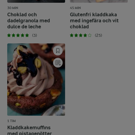
30 MIN
45 MIN
Choklad och
Glutenfri kladdkaka
dadelgranola med
med ingefära och vit
dulce de leche
choklad
(3)
(25)
1 TIM
Kladdkakemuffins
med pistagenötter