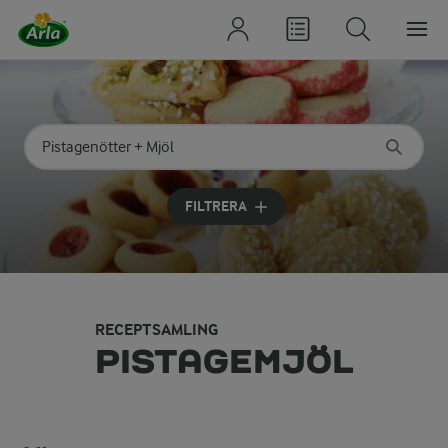
Sök på kategori eller ingrediens
Skriv in sökord för att få förslag
FILTRERA
RECEPTSAMLING
PISTAGEMJÖL