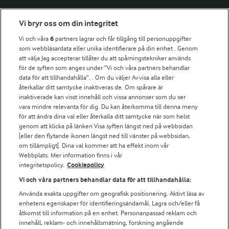
Fler Arlasajter
Vi bryr oss om din integritet
Vi och våra
6
partners lagrar och får tillgång till personuppgifter
För ägare
som webbläsardata eller unika identifierare på din enhet . Genom
att välja Jag accepterar tillåter du att spårningstekniker används
Arlas kundportal
för de syften som anges under ”Vi och våra partners behandlar
Arla.com
data för att tillhandahålla”. . Om du väljer Avvisa alla eller
Falbygdens Ost
återkallar ditt samtycke inaktiveras de. Om spårare är
Arla webbshop
inaktiverade kan visst innehåll och vissa annonser som du ser
vara mindre relevanta för dig. Du kan återkomma till denna meny
Bildbank
för att ändra dina val eller återkalla ditt samtycke när som helst
genom att klicka på länken Visa syften längst ned på webbsidan
[eller den flytande ikonen längst ned till vänster på webbsidan,
om tillämpligt]. Dina val kommer att ha effekt inom vår
Följ oss
Webbplats. Mer information finns i vår
integritetspolicy.
Cookiepolicy
Vi och våra partners behandlar data för att tillhandahålla:
Använda exakta uppgifter om geografisk positionering. Aktivt läsa av
enhetens egenskaper för identifieringsändamål. Lagra och/eller få
åtkomst till information på en enhet. Personanpassad reklam och
innehåll, reklam- och innehållsmätning, forskning angående