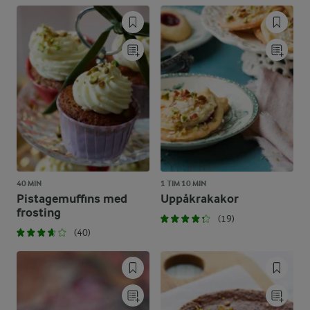
40 MIN
1 TIM 10 MIN
Pistagemuffins med
Uppåkrakakor
frosting
(19)
(40)