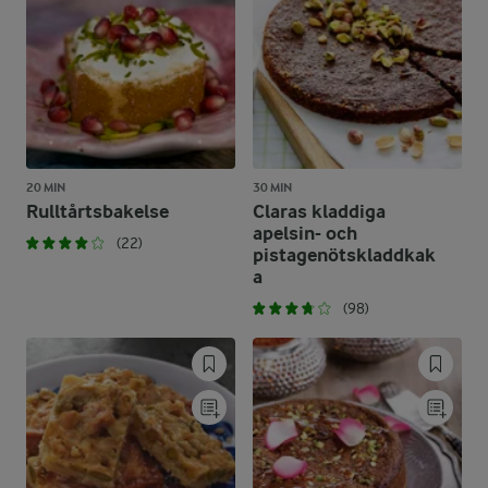
20 MIN
30 MIN
Rulltårtsbakelse
Claras kladdiga
apelsin- och
(22)
pistagenötskladdkak
a
(98)