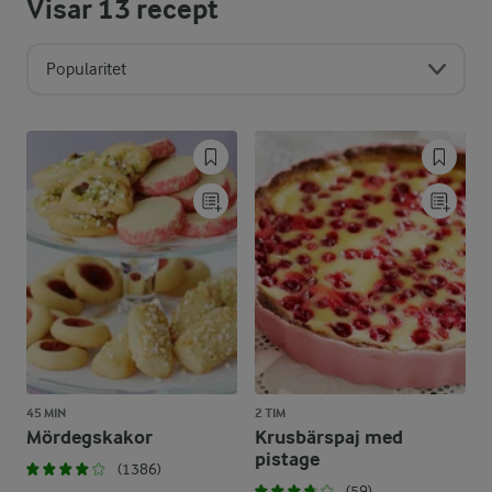
Visar
13
recept
Popularitet
45 MIN
2 TIM
Mördegskakor
Krusbärspaj med
pistage
(1386)
(59)