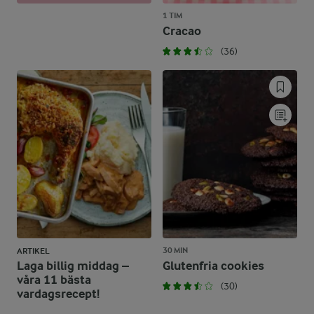
1 TIM
Cracao
(36)
30 MIN
ARTIKEL
Laga billig middag –
Glutenfria cookies
våra 11 bästa
(30)
vardagsrecept!