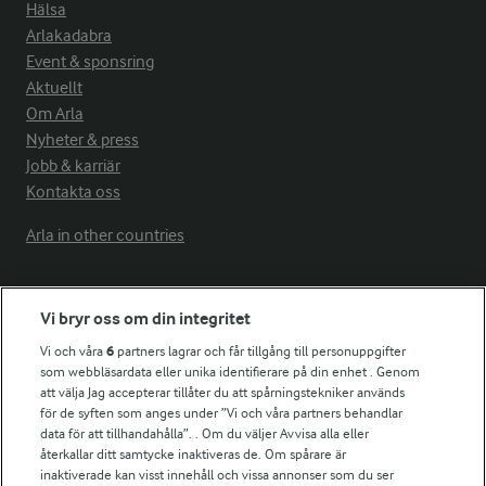
Hälsa
Arlakadabra
Event & sponsring
Aktuellt
Om Arla
Nyheter & press
Jobb & karriär
Kontakta oss
Arla in other countries
Fler Arlasajter
Vi bryr oss om din integritet
Vi och våra
6
partners lagrar och får tillgång till personuppgifter
För ägare
som webbläsardata eller unika identifierare på din enhet . Genom
att välja Jag accepterar tillåter du att spårningstekniker används
Arlas kundportal
för de syften som anges under ”Vi och våra partners behandlar
Arla.com
data för att tillhandahålla”. . Om du väljer Avvisa alla eller
Falbygdens Ost
återkallar ditt samtycke inaktiveras de. Om spårare är
Arla webbshop
inaktiverade kan visst innehåll och vissa annonser som du ser