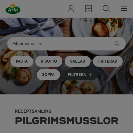
Sök på kategori eller ingrediens
Skriv in sökord för att få förslag
PASTA
RISOTTO
SALLAD
FRITERAD
SOPPA
FILTRERA
RECEPTSAMLING
PILGRIMSMUSSLOR