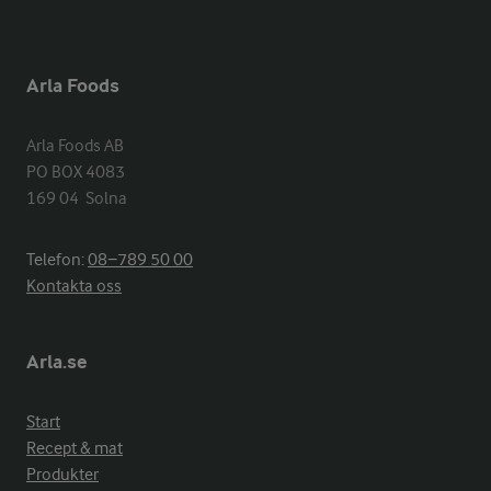
Arla Foods
Arla Foods AB

PO BOX 4083

169 04  Solna
Telefon:
08−789 50 00
Kontakta oss
Arla.se
Start
Recept & mat
Produkter