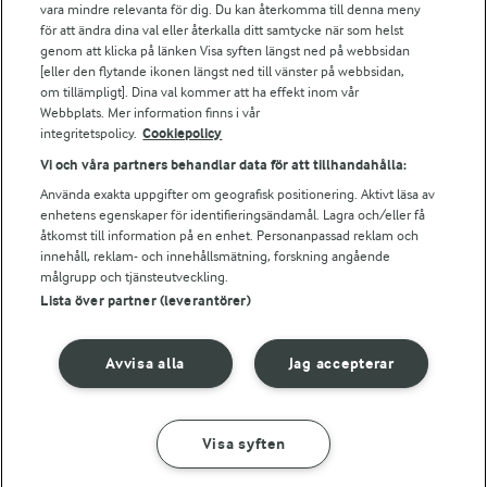
vara mindre relevanta för dig. Du kan återkomma till denna meny
Bildbank
för att ändra dina val eller återkalla ditt samtycke när som helst
genom att klicka på länken Visa syften längst ned på webbsidan
[eller den flytande ikonen längst ned till vänster på webbsidan,
om tillämpligt]. Dina val kommer att ha effekt inom vår
Följ oss
Webbplats. Mer information finns i vår
integritetspolicy.
Cookiepolicy
Vi och våra partners behandlar data för att tillhandahålla:
Använda exakta uppgifter om geografisk positionering. Aktivt läsa av
enhetens egenskaper för identifieringsändamål. Lagra och/eller få
åtkomst till information på en enhet. Personanpassad reklam och
innehåll, reklam- och innehållsmätning, forskning angående
målgrupp och tjänsteutveckling.
Lista över partner (leverantörer)
© 2026 Arla Foods
Ändra cookie-inställningar
Avvisa alla
Jag accepterar
Integritetspolicy
Om cookies
Visa syften