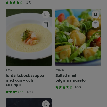
(87)
1 TIM
25 MIN
Jordärtskockssoppa
Sallad med
med curry och
pilgrimsmusslor
skaldjur
(22)
(180)