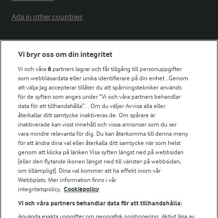
Arla in other countries
Fler Arlasajter
Vi bryr oss om din integritet
Vi och våra
6
partners lagrar och får tillgång till personuppgifter
För ägare
som webbläsardata eller unika identifierare på din enhet . Genom
att välja Jag accepterar tillåter du att spårningstekniker används
Arlas kundportal
för de syften som anges under ”Vi och våra partners behandlar
Arla.com
data för att tillhandahålla”. . Om du väljer Avvisa alla eller
Falbygdens Ost
återkallar ditt samtycke inaktiveras de. Om spårare är
Arla webbshop
inaktiverade kan visst innehåll och vissa annonser som du ser
vara mindre relevanta för dig. Du kan återkomma till denna meny
Bildbank
för att ändra dina val eller återkalla ditt samtycke när som helst
genom att klicka på länken Visa syften längst ned på webbsidan
[eller den flytande ikonen längst ned till vänster på webbsidan,
om tillämpligt]. Dina val kommer att ha effekt inom vår
Följ oss
Webbplats. Mer information finns i vår
integritetspolicy.
Cookiepolicy
Vi och våra partners behandlar data för att tillhandahålla:
Använda exakta uppgifter om geografisk positionering. Aktivt läsa av