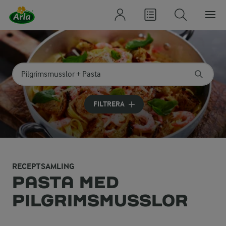
Sök på kategori eller ingrediens
Skriv in sökord för att få förslag
FILTRERA
RECEPTSAMLING
PASTA MED
PILGRIMSMUSSLOR