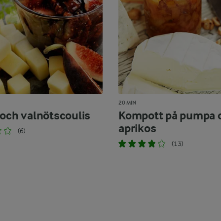
20 MIN
 och valnötscoulis
Kompott på pumpa 
aprikos
(6)
(13)