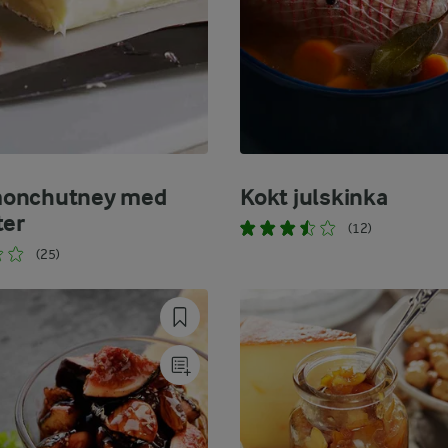
onchutney med
Kokt julskinka
ter
(12)
(25)