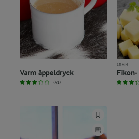
15 MIN
Varm äppeldryck
Fikon-
(41)