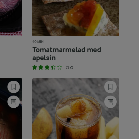
40 MIN
Tomatmarmelad med
apelsin
(12)