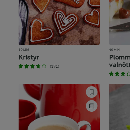
10 MIN
40 MIN
Kristyr
Plomm
valnöt
(191)