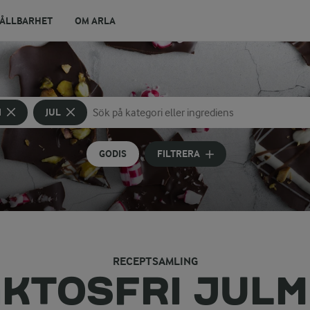
ÅLLBARHET
OM ARLA
I
JUL
Sök på kategori eller ingrediens
Skriv in sökord för att få förslag
GODIS
FILTRERA
RECEPTSAMLING
KTOSFRI JUL