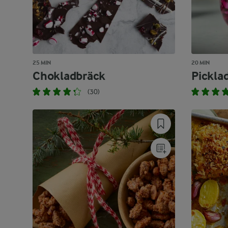
25 MIN
20 MIN
Chokladbräck
Pickla
(30)