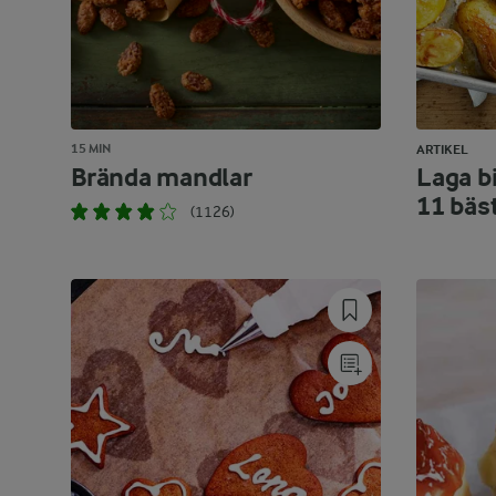
15 MIN
ARTIKEL
Brända mandlar
Laga bi
11 bäs
(1126)