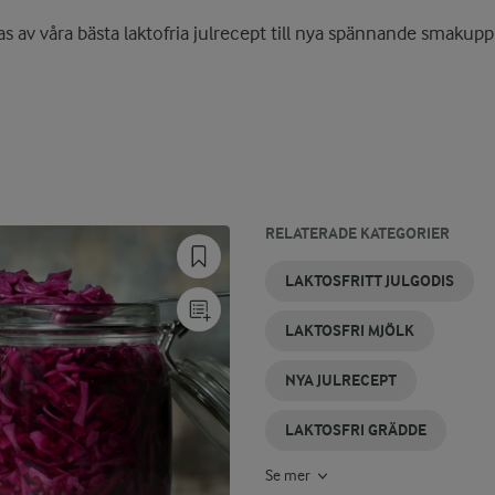
as av våra bästa laktofria julrecept till nya spännande smakupp
RELATERADE KATEGORIER
LAKTOSFRI
LAKTOSFRI
LAKTOSFRI
JULSKINKA
JULGODIS
JULKORV
LAKTOSFRITT JULGODIS
KVARG
YOGHURT
LAKTOSFRI MJÖLK
NYA JULRECEPT
LAKTOSFRI GRÄDDE
Se mer