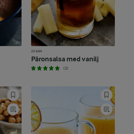
20 MIN
Päronsalsa med vanilj
(3)