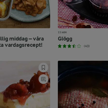
15 MIN
llig middag – våra
Glögg
ta vardagsrecept!
(40)