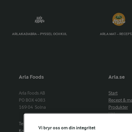
ARLAKADABRA – PYSSEL OCH KUL
ARLA MAT – RECEP
Arla Foods
Arla.se
Arla Foods AB

Start
PO BOX 4083

Recept & m
169 04  Solna
Produkter
Hälsa
Arlakadabra
Telefon:
08−789 50 00
Vi bryr oss om din integritet
Event & spo
Kontakta oss