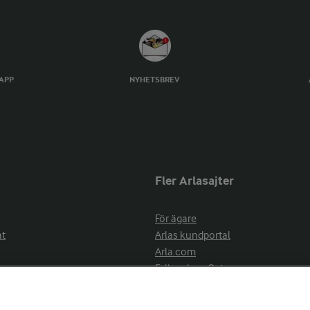
TAPP
NYHETSBREV
Fler Arlasajter
För ägare
at
Arlas kundportal
Arla.com
Falbygdens Ost
Arla webbshop
nsring
Bildbank