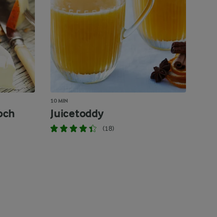
10 MIN
och
Juicetoddy
(18)