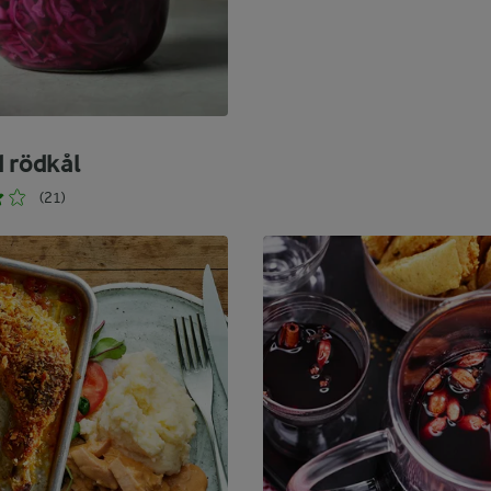
d rödkål
(21)