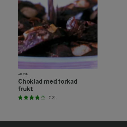
40 MIN
Choklad med torkad
frukt
(12)