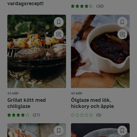
vardagsrecept!
(30)
45 MIN
40 MIN
Grillat kött med
Ölglaze med lök,
chiliglaze
hickory och äpple
(27)
(0)