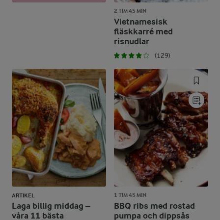
2 TIM 45 MIN
Vietnamesisk
fläskkarré med
risnudlar
(129)
1 TIM 45 MIN
ARTIKEL
Laga billig middag –
BBQ ribs med rostad
våra 11 bästa
pumpa och dippsås