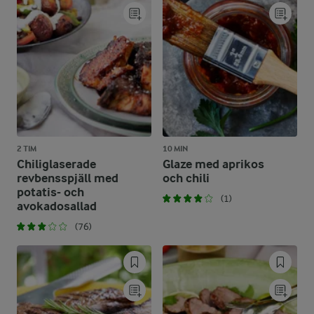
2 TIM
10 MIN
Chiliglaserade
Glaze med aprikos
revbensspjäll med
och chili
potatis- och
(1)
avokadosallad
(76)