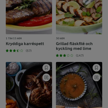
1 TIM 15 MIN
30 MIN
Kryddiga karréspett
Grillad fläskfilé och
kyckling med lime
(57)
(147)