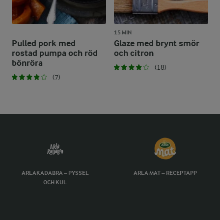
15 MIN
Pulled pork med
Glaze med brynt smör
rostad pumpa och röd
och citron
bönröra
(18)
(7)
ARLAKADABRA – PYSSEL
ARLA MAT – RECEPTAPP
OCH KUL