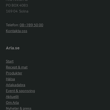
PO BOX 4083

169 04  Solna
Telefon:
08−789 50 00
Kontakta oss
Arla.se
Start
Recept & mat
Produkter
Hälsa
Arlakadabra
Event & sponsring
Aktuellt
Om Arla
Nyheter & press