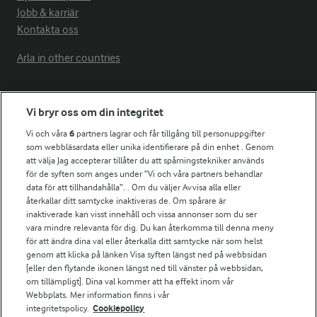
Jobb & karriär
Kontakta oss
Arla in other countries
Fler Arlasajter
Vi bryr oss om din integritet
Vi och våra
6
partners lagrar och får tillgång till personuppgifter
För ägare
som webbläsardata eller unika identifierare på din enhet . Genom
att välja Jag accepterar tillåter du att spårningstekniker används
Arlas kundportal
för de syften som anges under ”Vi och våra partners behandlar
Arla.com
data för att tillhandahålla”. . Om du väljer Avvisa alla eller
Falbygdens Ost
återkallar ditt samtycke inaktiveras de. Om spårare är
Arla webbshop
inaktiverade kan visst innehåll och vissa annonser som du ser
vara mindre relevanta för dig. Du kan återkomma till denna meny
Bildbank
för att ändra dina val eller återkalla ditt samtycke när som helst
genom att klicka på länken Visa syften längst ned på webbsidan
[eller den flytande ikonen längst ned till vänster på webbsidan,
om tillämpligt]. Dina val kommer att ha effekt inom vår
Följ oss
Webbplats. Mer information finns i vår
integritetspolicy.
Cookiepolicy