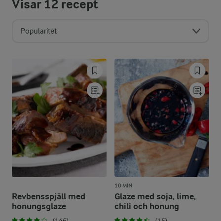
Visar
12
recept
Popularitet
10 MIN
Revbensspjäll med
Glaze med soja, lime,
honungsglaze
chili och honung
(146)
(15)