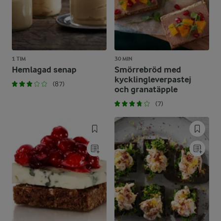
1 TIM
30 MIN
Hemlagad senap
Smörrebröd med
kycklingleverpastej
(87)
och granatäpple
(7)