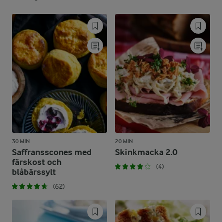
30 MIN
20 MIN
Saffransscones med
Skinkmacka 2.0
färskost och
(4)
blåbärssylt
(62)