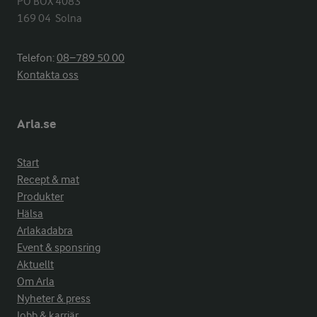
PO BOX 4083

169 04  Solna
Telefon:
08−789 50 00
Kontakta oss
Arla.se
Start
Recept & mat
Produkter
Hälsa
Arlakadabra
Event & sponsring
Aktuellt
Om Arla
Nyheter & press
Jobb & karriär