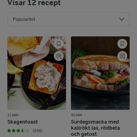
Visar
12
recept
Popularitet
15 MIN
30 MIN
Skagentoast
Surdegsmacka med
kallrökt lax, rödbeta
(266)
och getost