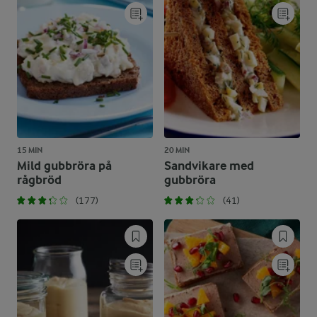
15 MIN
20 MIN
Mild gubbröra på
Sandvikare med
rågbröd
gubbröra
(177)
(41)