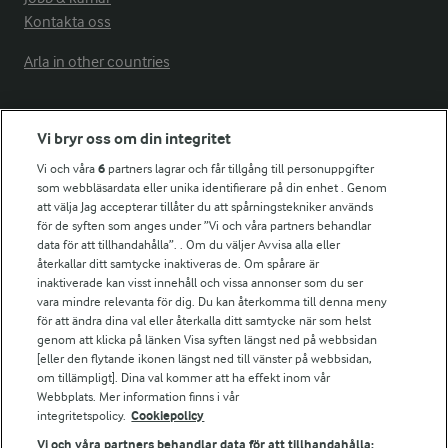
Kontakta oss
Arla in other countries
Fler Arlasajter
Vi bryr oss om din integritet
Vi och våra
6
partners lagrar och får tillgång till personuppgifter
För ägare
som webbläsardata eller unika identifierare på din enhet . Genom
att välja Jag accepterar tillåter du att spårningstekniker används
Arlas kundportal
för de syften som anges under ”Vi och våra partners behandlar
Arla.com
data för att tillhandahålla”. . Om du väljer Avvisa alla eller
Falbygdens Ost
återkallar ditt samtycke inaktiveras de. Om spårare är
Arla webbshop
inaktiverade kan visst innehåll och vissa annonser som du ser
vara mindre relevanta för dig. Du kan återkomma till denna meny
Bildbank
för att ändra dina val eller återkalla ditt samtycke när som helst
genom att klicka på länken Visa syften längst ned på webbsidan
[eller den flytande ikonen längst ned till vänster på webbsidan,
om tillämpligt]. Dina val kommer att ha effekt inom vår
Följ oss
Webbplats. Mer information finns i vår
integritetspolicy.
Cookiepolicy
Vi och våra partners behandlar data för att tillhandahålla: