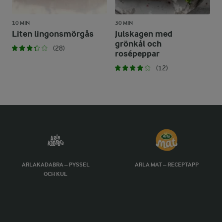
10 MIN
30 MIN
Liten lingonsmörgås
Julskagen med
grönkål och
(28)
rosépeppar
(12)
ARLAKADABRA – PYSSEL
ARLA MAT – RECEPTAPP
OCH KUL