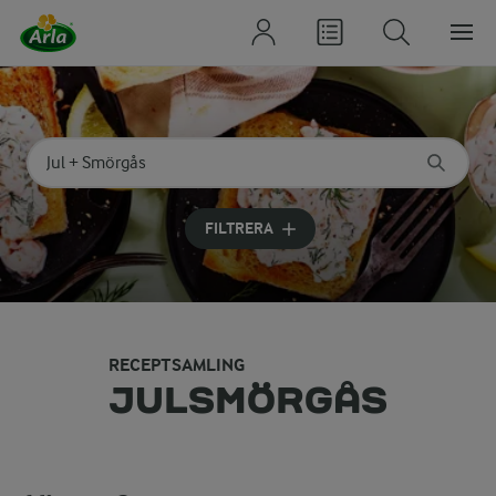
Sök på kategori eller ingrediens
Skriv in sökord för att få förslag
FILTRERA
RECEPTSAMLING
JULSMÖRGÅS