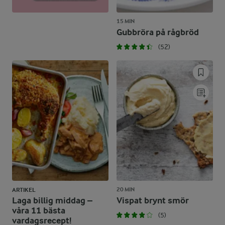
15 MIN
Gubbröra på rågbröd
(52)
20 MIN
ARTIKEL
Laga billig middag –
Vispat brynt smör
våra 11 bästa
(5)
vardagsrecept!