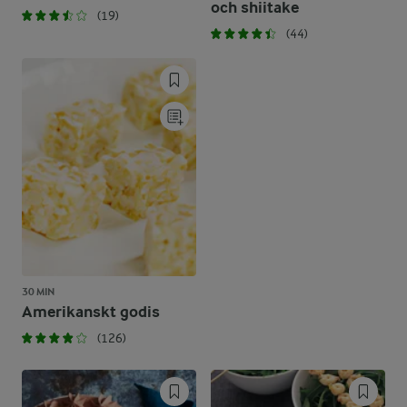
och shiitake
(19)
(44)
30 MIN
Amerikanskt godis
(126)