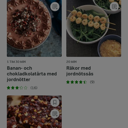
1 TIM 30 MIN
20 MIN
Banan- och
Räkor med
chokladkolatårta med
jordnötssås
jordnötter
(9)
(16)