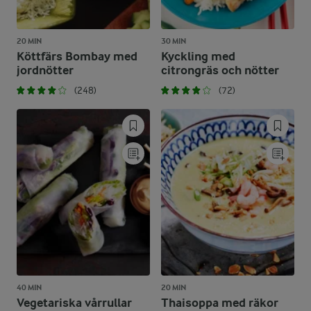
20 MIN
30 MIN
Köttfärs Bombay med
Kyckling med
jordnötter
citrongräs och nötter
(248)
(72)
40 MIN
20 MIN
Vegetariska vårrullar
Thaisoppa med räkor