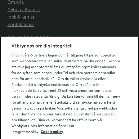
Om Arla
Nyheter & press
Jobb & karriär
Kontakta oss
Arla in other countries
Vi bryr oss om din integritet
Vi och våra
6
partners lagrar och får tillgång till personuppgifter
Fler Arlasajter
som webbläsardata eller unika identifierare på din enhet . Genom
att välja Jag accepterar tillåter du att spårningstekniker används
för de syften som anges under ”Vi och våra partners behandlar
För ägare
data för att tillhandahålla”. . Om du väljer Avvisa alla eller
Arlas kundportal
återkallar ditt samtycke inaktiveras de. Om spårare är
Arla.com
inaktiverade kan visst innehåll och vissa annonser som du ser
vara mindre relevanta för dig. Du kan återkomma till denna meny
Falbygdens Ost
för att ändra dina val eller återkalla ditt samtycke när som helst
Arla webbshop
genom att klicka på länken Visa syften längst ned på webbsidan
Bildbank
[eller den flytande ikonen längst ned till vänster på webbsidan,
om tillämpligt]. Dina val kommer att ha effekt inom vår
Webbplats. Mer information finns i vår
integritetspolicy.
Cookiepolicy