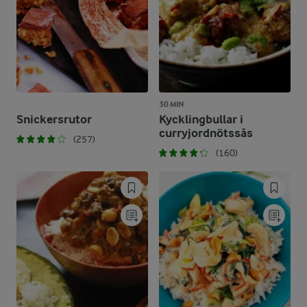
30 MIN
Snickersrutor
Kycklingbullar i
curryjordnötssås
(257)
(160)