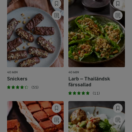
40 MIN
40 MIN
Snickers
Larb – Thailändsk
färssallad
(55)
(11)