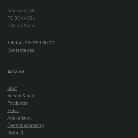
Arla Foods AB

PO BOX 4083

169 04  Solna
Telefon:
08−789 50 00
Kontakta oss
Arla.se
Start
Recept & mat
Produkter
Hälsa
Arlakadabra
Event & sponsring
Aktuellt