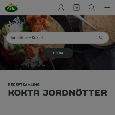
Sök på kategori eller ingrediens
Skriv in sökord för att få förslag
FILTRERA
RECEPTSAMLING
KOKTA JORDNÖTTER