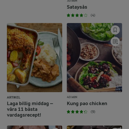
30 MIN
Sataysås
(4)
40 MIN
ARTIKEL
Laga billig middag –
Kung pao chicken
våra 11 bästa
(9)
vardagsrecept!