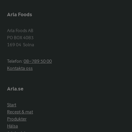
Arla Foods
Arla Foods AB

PO BOX 4083

169 04  Solna
Telefon:
08−789 50 00
Kontakta oss
Arla.se
Start
Recept & mat
Produkter
Hälsa