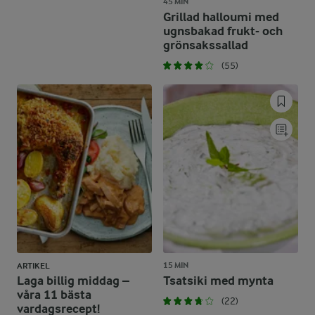
45 MIN
Grillad halloumi med
ugnsbakad frukt- och
grönsakssallad
(55)
15 MIN
ARTIKEL
Laga billig middag –
Tsatsiki med mynta
våra 11 bästa
(22)
vardagsrecept!