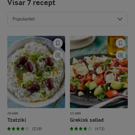
Visar
7
recept
Popularitet
20 MIN
15 MIN
Tzatziki
Grekisk sallad
(218)
(473)