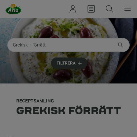
Sök på kategori eller ingrediens
Skriv in sökord för att få förslag
FILTRERA
RECEPTSAMLING
GREKISK FÖRRÄTT