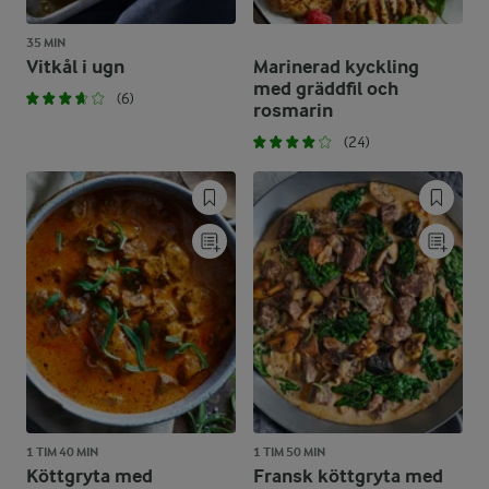
35 MIN
Vitkål i ugn
Marinerad kyckling
med gräddfil och
(6)
rosmarin
(24)
1 TIM 40 MIN
1 TIM 50 MIN
Köttgryta med
Fransk köttgryta med