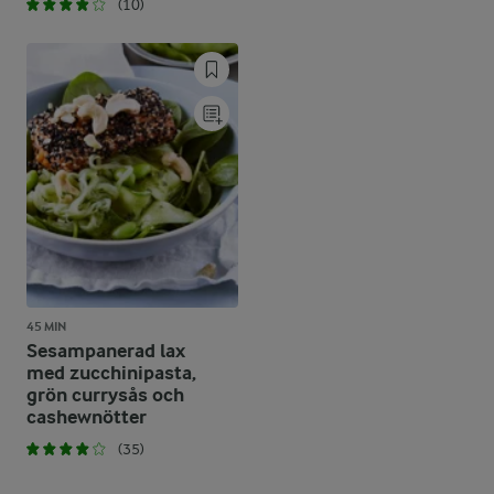
(10)
45 MIN
Sesampanerad lax
med zucchinipasta,
grön currysås och
cashewnötter
(35)