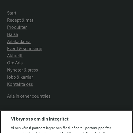
Start
Recept & mat
Produkter
Hälsa
Arlakadabra
Event & sponsring
Aktuellt
Om Arla
Nyheter & press
Jobb & karriär
Kontakta oss
Arla in other countries
Fler Arlasajter
Vi bryr oss om din integritet
Vi och våra
6
partners lagrar och får tillgång till personuppgifter