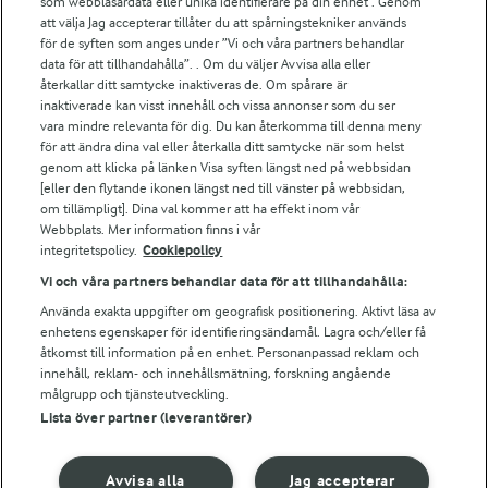
För ägare
som webbläsardata eller unika identifierare på din enhet . Genom
att välja Jag accepterar tillåter du att spårningstekniker används
Arlas kundportal
för de syften som anges under ”Vi och våra partners behandlar
Arla.com
data för att tillhandahålla”. . Om du väljer Avvisa alla eller
Falbygdens Ost
återkallar ditt samtycke inaktiveras de. Om spårare är
Arla webbshop
inaktiverade kan visst innehåll och vissa annonser som du ser
vara mindre relevanta för dig. Du kan återkomma till denna meny
Bildbank
för att ändra dina val eller återkalla ditt samtycke när som helst
genom att klicka på länken Visa syften längst ned på webbsidan
[eller den flytande ikonen längst ned till vänster på webbsidan,
om tillämpligt]. Dina val kommer att ha effekt inom vår
Följ oss
Webbplats. Mer information finns i vår
integritetspolicy.
Cookiepolicy
Vi och våra partners behandlar data för att tillhandahålla:
Använda exakta uppgifter om geografisk positionering. Aktivt läsa av
enhetens egenskaper för identifieringsändamål. Lagra och/eller få
åtkomst till information på en enhet. Personanpassad reklam och
innehåll, reklam- och innehållsmätning, forskning angående
målgrupp och tjänsteutveckling.
Lista över partner (leverantörer)
© 2026 Arla Foods
Ändra cookie-inställningar
Avvisa alla
Jag accepterar