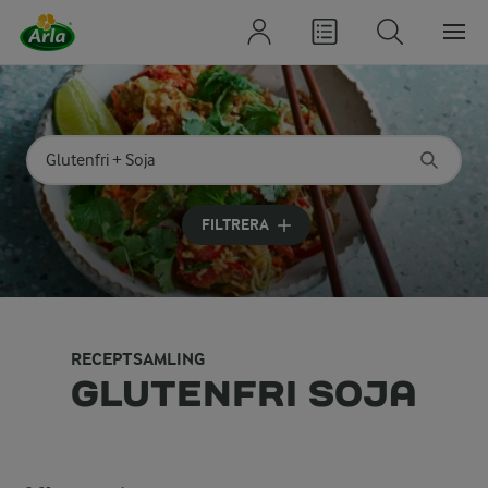
Sök på kategori eller ingrediens
Skriv in sökord för att få förslag
FILTRERA
RECEPTSAMLING
GLUTENFRI SOJA