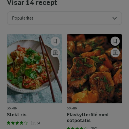
Visar
14
recept
Popularitet
35 MIN
50 MIN
Stekt ris
Fläskytterfilé med
sötpotatis
(153)
(90)