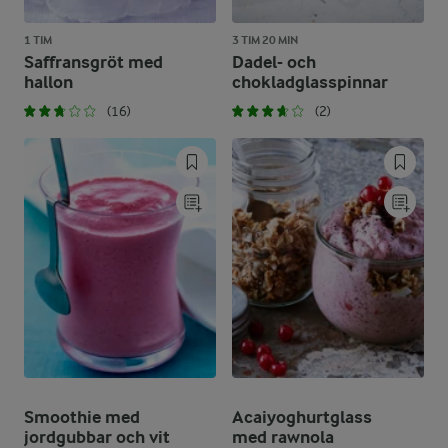
1 TIM
3 TIM 20 MIN
Saffransgröt med
Dadel- och
hallon
chokladglasspinnar
(16)
(2)
Smoothie med
Acaiyoghurtglass
jordgubbar och vit
med rawnola