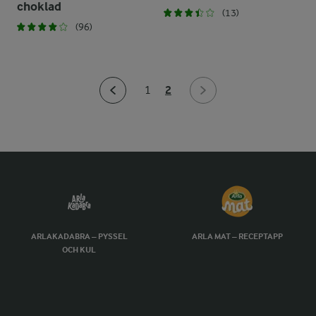
choklad
(13)
(96)
2
1
ARLAKADABRA – PYSSEL
ARLA MAT – RECEPTAPP
OCH KUL