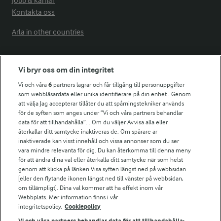
Jobb & karriär
Kontakta oss
Arla in other countries
Fler Arlasajter
Vi bryr oss om din integritet
Vi och våra
6
partners lagrar och får tillgång till personuppgifter
För ägare
som webbläsardata eller unika identifierare på din enhet . Genom
att välja Jag accepterar tillåter du att spårningstekniker används
Arlas kundportal
för de syften som anges under ”Vi och våra partners behandlar
Arla.com
data för att tillhandahålla”. . Om du väljer Avvisa alla eller
Falbygdens Ost
återkallar ditt samtycke inaktiveras de. Om spårare är
Arla webbshop
inaktiverade kan visst innehåll och vissa annonser som du ser
vara mindre relevanta för dig. Du kan återkomma till denna meny
Bildbank
för att ändra dina val eller återkalla ditt samtycke när som helst
genom att klicka på länken Visa syften längst ned på webbsidan
[eller den flytande ikonen längst ned till vänster på webbsidan,
om tillämpligt]. Dina val kommer att ha effekt inom vår
Följ oss
Webbplats. Mer information finns i vår
integritetspolicy.
Cookiepolicy
Vi och våra partners behandlar data för att tillhandahålla: