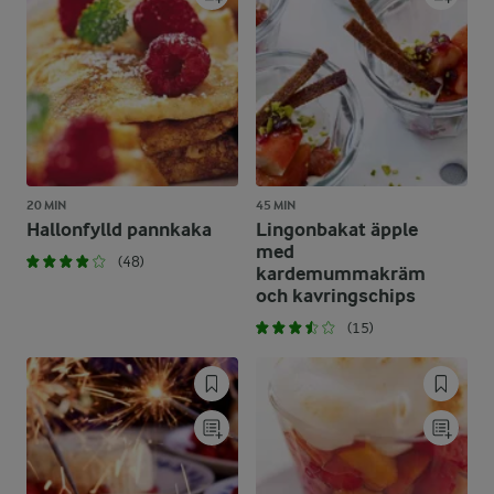
20 MIN
45 MIN
Hallonfylld pannkaka
Lingonbakat äpple
med
(48)
kardemummakräm
och kavringschips
(15)