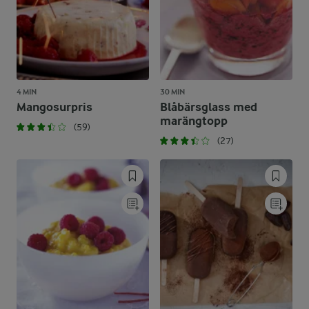
4 MIN
30 MIN
Mangosurpris
Blåbärsglass med
marängtopp
(59)
(27)