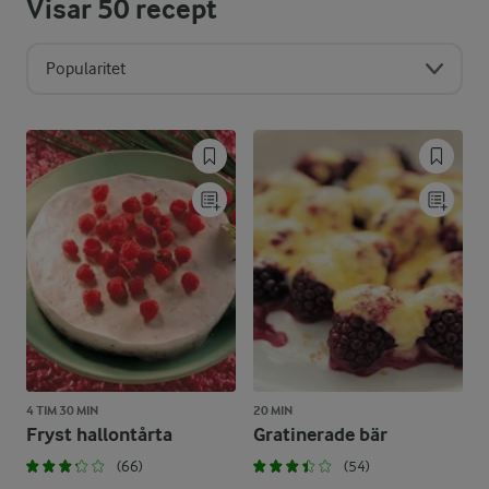
Visar
50
recept
Popularitet
4 TIM 30 MIN
20 MIN
Fryst hallontårta
Gratinerade bär
(66)
(54)