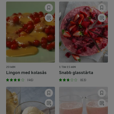
20 MIN
1 TIM 15 MIN
Lingon med kolasås
Snabb glasstårta
(46)
(63)