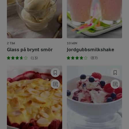
2 TIM
10 MIN
Glass på brynt smör
Jordgubbsmilkshake
(13)
(87)