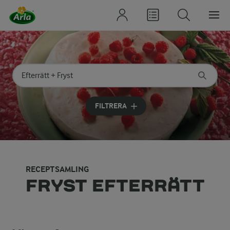
Sök på kategori eller ingrediens
Skriv in sökord för att få förslag
FILTRERA
RECEPTSAMLING
FRYST EFTERRÄTT