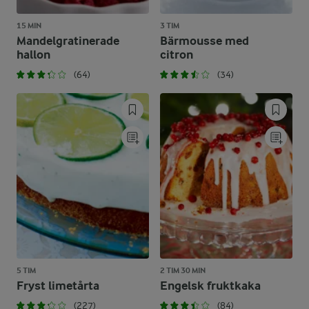
15 MIN
3 TIM
Mandelgratinerade
Bärmousse med
hallon
citron
(64)
(34)
5 TIM
2 TIM 30 MIN
Fryst limetårta
Engelsk fruktkaka
(227)
(84)