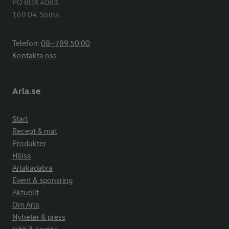
PO BOX 4083

169 04  Solna
Telefon:
08−789 50 00
Kontakta oss
Arla.se
Start
Recept & mat
Produkter
Hälsa
Arlakadabra
Event & sponsring
Aktuellt
Om Arla
Nyheter & press