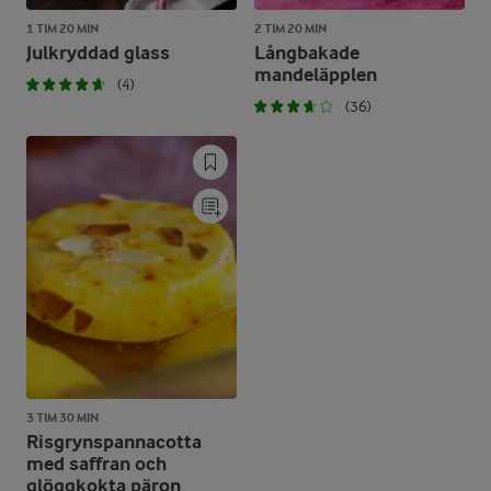
1 TIM 20 MIN
2 TIM 20 MIN
Julkryddad glass
Långbakade
mandeläpplen
(4)
(36)
3 TIM 30 MIN
Risgrynspannacotta
med saffran och
glöggkokta päron