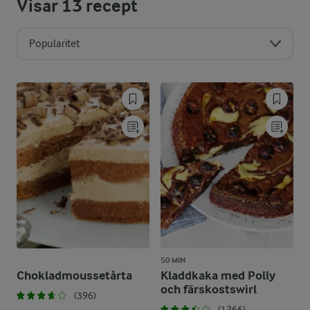
Visar
13
recept
Popularitet
50 MIN
Chokladmoussetårta
Kladdkaka med Polly
och färskostswirl
(396)
(1266)