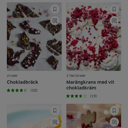
25 MIN
3 TIM 30 MIN
Chokladbräck
Marängkrans med vit
chokladkräm
(30)
(19)