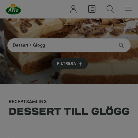
Sök på kategori eller ingrediens
Skriv in sökord för att få förslag
FILTRERA
RECEPTSAMLING
DESSERT TILL GLÖGG