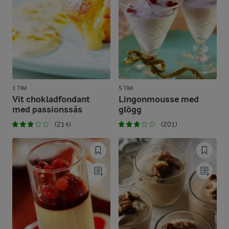
1 TIM
5 TIM
Vit chokladfondant
Lingonmousse med
med passionssås
glögg
(214)
(201)