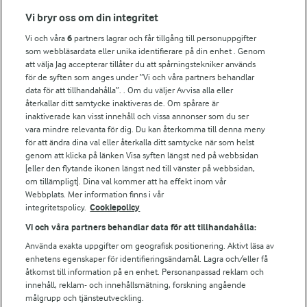
Fler Arlasajter
Vi bryr oss om din integritet
Vi och våra
6
partners lagrar och får tillgång till personuppgifter
För ägare
som webbläsardata eller unika identifierare på din enhet . Genom
att välja Jag accepterar tillåter du att spårningstekniker används
Arlas kundportal
för de syften som anges under ”Vi och våra partners behandlar
Arla.com
data för att tillhandahålla”. . Om du väljer Avvisa alla eller
Falbygdens Ost
återkallar ditt samtycke inaktiveras de. Om spårare är
Arla webbshop
inaktiverade kan visst innehåll och vissa annonser som du ser
vara mindre relevanta för dig. Du kan återkomma till denna meny
Bildbank
för att ändra dina val eller återkalla ditt samtycke när som helst
genom att klicka på länken Visa syften längst ned på webbsidan
[eller den flytande ikonen längst ned till vänster på webbsidan,
om tillämpligt]. Dina val kommer att ha effekt inom vår
Följ oss
Webbplats. Mer information finns i vår
integritetspolicy.
Cookiepolicy
Vi och våra partners behandlar data för att tillhandahålla:
Använda exakta uppgifter om geografisk positionering. Aktivt läsa av
enhetens egenskaper för identifieringsändamål. Lagra och/eller få
åtkomst till information på en enhet. Personanpassad reklam och
innehåll, reklam- och innehållsmätning, forskning angående
målgrupp och tjänsteutveckling.