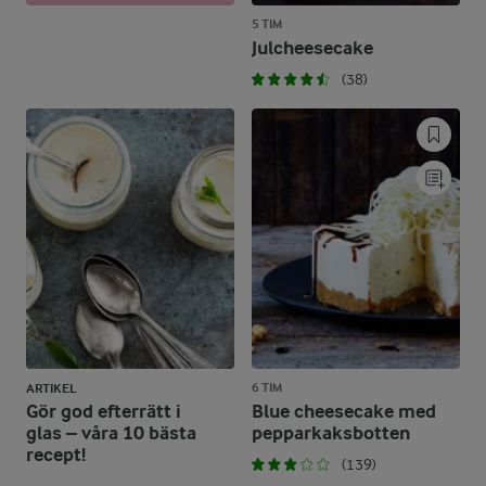
5 TIM
Julcheesecake
(38)
6 TIM
ARTIKEL
Gör god efterrätt i
Blue cheesecake med
glas – våra 10 bästa
pepparkaksbotten
recept!
(139)