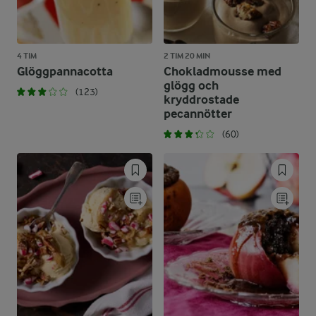
4 TIM
2 TIM 20 MIN
Glöggpannacotta
Chokladmousse med
glögg och
(123)
kryddrostade
pecannötter
(60)