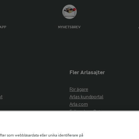
TAPP
NYHETSBREV
Fler Arlasajter
För ägare
at
Arlas kundportal
Arla.com
Falbygdens Ost
Arla webbshop
nsring
Bildbank
ifter som webbläsardata eller unika identifierare på