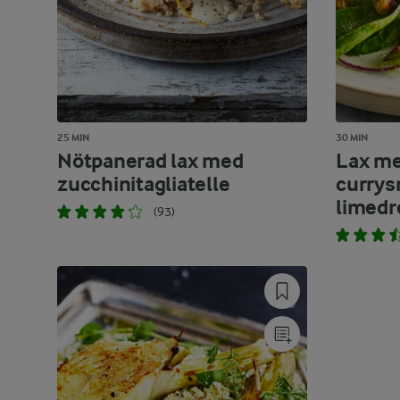
25 MIN
30 MIN
Nötpanerad lax med
Lax me
zucchinitagliatelle
currys
limedr
(93)