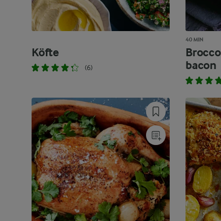
40 MIN
Köfte
Brocco
bacon
(6)