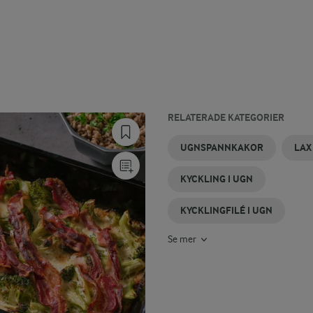
RELATERADE KATEGORIER
FLÄSKFILÉER
ROTFRUKTER
SÖTPOTATIS
FALUKORV
POTATIS
BACON
UGNSPANNKAKOR
LAX
I UGN
I UGN
I UGN
I UGN
I UGN
I UGN
KYCKLING I UGN
KYCKLINGFILÉ I UGN
Se mer