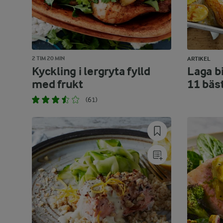
2 TIM 20 MIN
ARTIKEL
Kyckling i lergryta fylld
Laga bi
med frukt
11 bäs
(61)