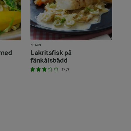
30 MIN
 med
Lakritsfisk på
fänkålsbädd
(77)