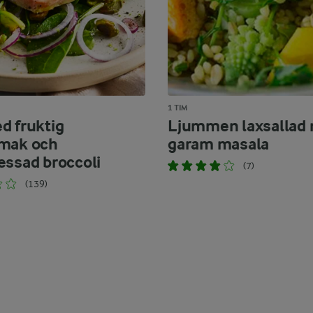
1 TIM
d fruktig
Ljummen laxsallad
mak och
garam masala
essad broccoli
(7)
(139)