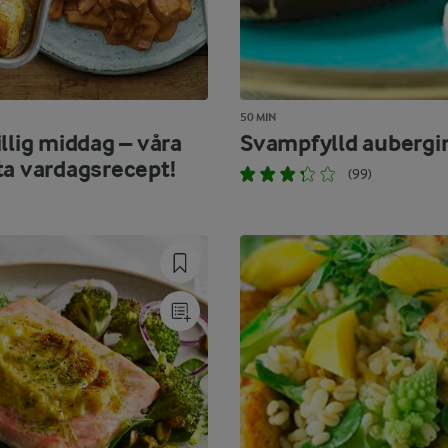
50 MIN
llig middag – våra
Svampfylld aubergi
ta vardagsrecept!
(99)