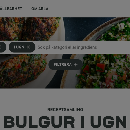
ÅLLBARHET
OM ARLA
I UGN
Sök på kategori eller ingrediens
Skriv in sökord för att få förslag
FILTRERA
RECEPTSAMLING
BULGUR I UGN