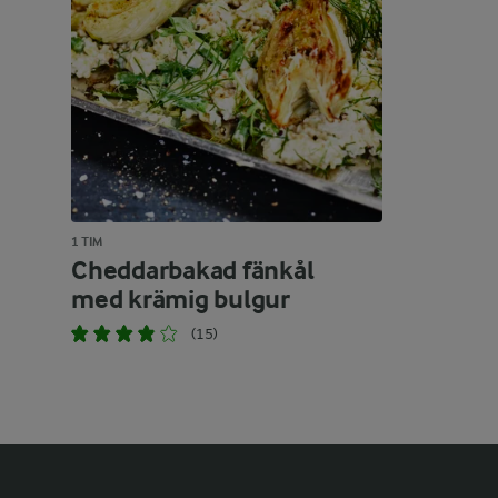
1 TIM
Cheddarbakad fänkål
med krämig bulgur
(15)