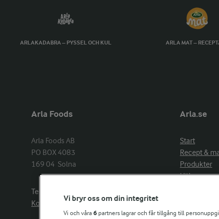
ARLAKADABRA – PYSSEL OCH KUL
ARLA MAT – RECEP
Arla Foods
Arla.se
Arla Foods AB

Start
PO BOX 4083

Recept & m
169 04  Solna
Produkter
Hälsa
Arlakadabra
Telefon:
08−789 50 00
Vi bryr oss om din integritet
Event & spo
Kontakta oss
Aktuellt
Vi och våra
6
partners lagrar och får tillgång till personuppg