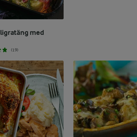
ligratäng med
(19)