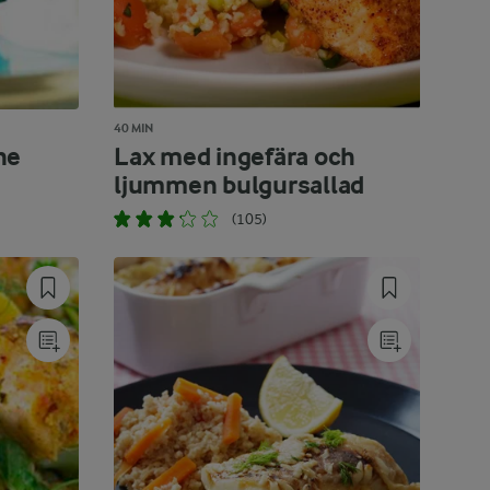
40 MIN
ne
Lax med ingefära och
ljummen bulgursallad
(105)