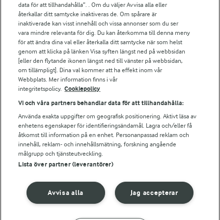
data för att tillhandahålla”. . Om du väljer Avvisa alla eller
Falbygdens Ost
återkallar ditt samtycke inaktiveras de. Om spårare är
Arla webbshop
inaktiverade kan visst innehåll och vissa annonser som du ser
vara mindre relevanta för dig. Du kan återkomma till denna meny
Bildbank
för att ändra dina val eller återkalla ditt samtycke när som helst
genom att klicka på länken Visa syften längst ned på webbsidan
[eller den flytande ikonen längst ned till vänster på webbsidan,
om tillämpligt]. Dina val kommer att ha effekt inom vår
Följ oss
Webbplats. Mer information finns i vår
integritetspolicy.
Cookiepolicy
Vi och våra partners behandlar data för att tillhandahålla:
Använda exakta uppgifter om geografisk positionering. Aktivt läsa av
enhetens egenskaper för identifieringsändamål. Lagra och/eller få
åtkomst till information på en enhet. Personanpassad reklam och
innehåll, reklam- och innehållsmätning, forskning angående
målgrupp och tjänsteutveckling.
Lista över partner (leverantörer)
© 2026 Arla Foods
Ändra cookie-inställningar
Avvisa alla
Jag accepterar
Integritetspolicy