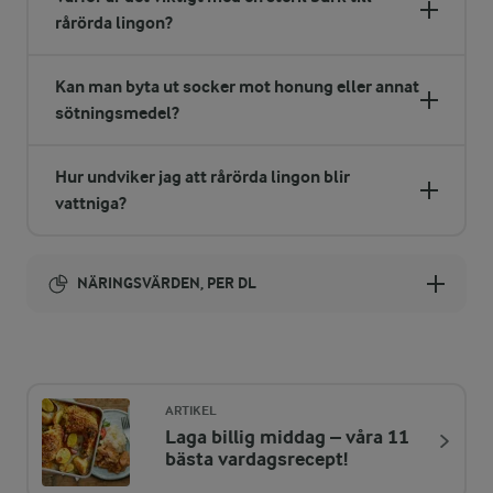
rårörda lingon?
Kan man byta ut socker mot honung eller annat
sötningsmedel?
Hur undviker jag att rårörda lingon blir
vattniga?
NÄRINGSVÄRDEN, PER DL
Energi:
160 kcal
ARTIKEL
Laga billig middag – våra 11
ENERGIDISTRIBUTION %
NÄRINGSVÄRDEN PER DL
bästa vardagsrecept!