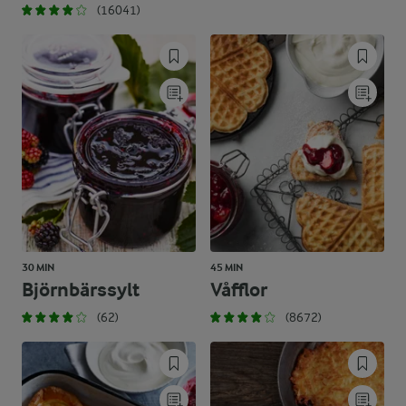
(16041)
30 MIN
45 MIN
Björnbärssylt
Våfflor
(62)
(8672)