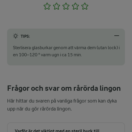
1
2
3
4
5
TIPS:
Sterlisera glasburkar genom att värma dem (utan lock) i
en 100–120 ° varm ugn i ca 15 min.
Frågor och svar om rårörda lingon
Här hittar du svaren på vanliga frågor som kan dyka
upp när du gör rårörda lingon.
Varför är det viktigt med en steril burk till