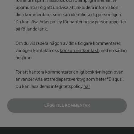
förhindra spam, missbruk och olämpligt innehåll. Vi
uppmuntrar dig att undvika att inkludera information i
dina kommentarer som kan identifiera dig personligen.
Du kan läsa Arlas policy för hantering av personuppgifter
på följande
länk
.
Om du vill radera någon av dina tidigare kommentarer,
vänligen kontakta oss
konsumentkontakt
med en sådan
begäran.
För att hantera kommentarer enligt beskrivningen ovan
använder Arla ett tredjepartsverktyg som heter "Disqus".
Du kan läsa deras integritetspolicy
här
.
LÄGG TILL KOMMENTAR