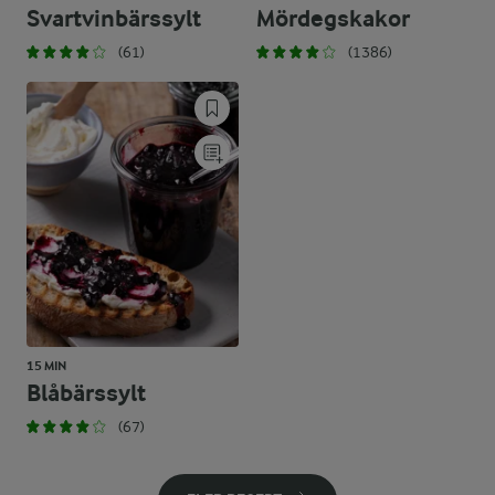
Svartvinbärssylt
Mördegskakor
(61)
(1386)
15 MIN
Blåbärssylt
(67)