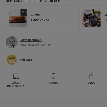
UPPTÄCK FLER RECEPT: SYLTRECEPT
30 MIN
3
Pannkakor
B
Lotta Bäckman
Ansvarig kock på Arla® Pro
Arla Mat
LÄGG I
SPARA
DELA
INKÖPSLISTA