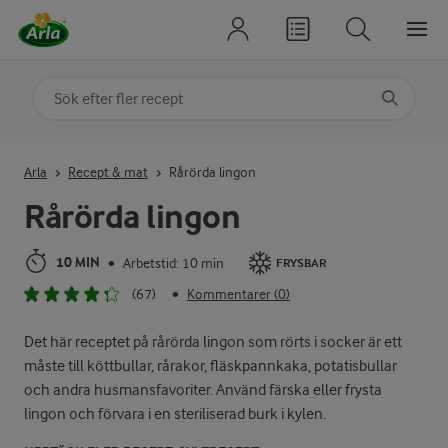
Sök på kategori eller ingrediens
Skriv in sökord för att få förslag
Arla
Recept & mat
Rårörda lingon
Rårörda lingon
10 MIN
Arbetstid: 10 min
•
FRYSBAR
(67)
Kommentarer (0)
•
Det här receptet på rårörda lingon som rörts i socker är ett
måste till köttbullar, rårakor, fläskpannkaka, potatisbullar
och andra husmansfavoriter. Använd färska eller frysta
lingon och förvara i en steriliserad burk i kylen.