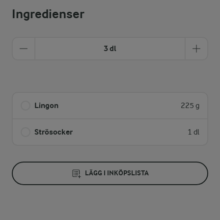
Ingredienser
3 dl
Lingon
225 g
Strösocker
1 dl
LÄGG I INKÖPSLISTA