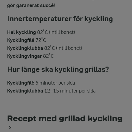
gör garanerat succé!
Innertemperaturer för kyckling
Hel kyckling
82˚C (intill benet)
Kycklingfilé
72˚C
Kycklingklubba
82˚C (intill benet)
Kycklingvingar
82˚C
Hur länge ska kyckling grillas?
Kycklingfilé
6 minuter per sida
Kycklingklubba
12–15 minuter per sida
Recept med grillad kyckling