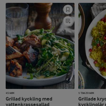
45 MIN
1 TIM 20 MIN
Grillad kyckling med
Grillade kr
vattenkrassesallad
kycklinglår 