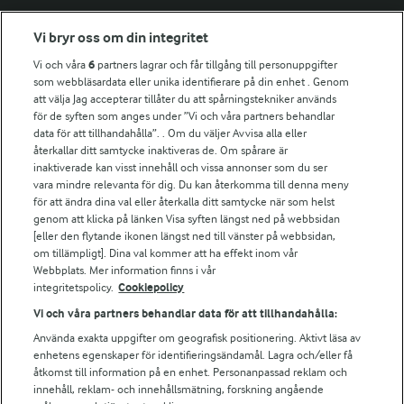
Fler Arlasajter
Vi bryr oss om din integritet
Vi och våra
6
partners lagrar och får tillgång till personuppgifter
För ägare
som webbläsardata eller unika identifierare på din enhet . Genom
att välja Jag accepterar tillåter du att spårningstekniker används
Arlas kundportal
för de syften som anges under ”Vi och våra partners behandlar
Arla.com
data för att tillhandahålla”. . Om du väljer Avvisa alla eller
Falbygdens Ost
återkallar ditt samtycke inaktiveras de. Om spårare är
Arla webbshop
inaktiverade kan visst innehåll och vissa annonser som du ser
vara mindre relevanta för dig. Du kan återkomma till denna meny
Bildbank
för att ändra dina val eller återkalla ditt samtycke när som helst
genom att klicka på länken Visa syften längst ned på webbsidan
[eller den flytande ikonen längst ned till vänster på webbsidan,
om tillämpligt]. Dina val kommer att ha effekt inom vår
Följ oss
Webbplats. Mer information finns i vår
integritetspolicy.
Cookiepolicy
Vi och våra partners behandlar data för att tillhandahålla:
Använda exakta uppgifter om geografisk positionering. Aktivt läsa av
enhetens egenskaper för identifieringsändamål. Lagra och/eller få
åtkomst till information på en enhet. Personanpassad reklam och
innehåll, reklam- och innehållsmätning, forskning angående