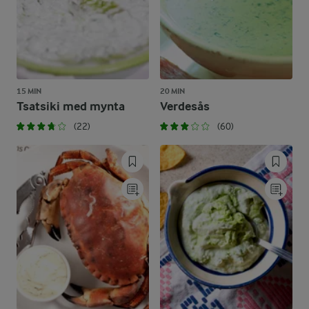
15 MIN
20 MIN
Tsatsiki med mynta
Verdesås
(22)
(60)