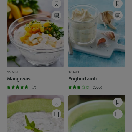
15 MIN
10 MIN
Mangosås
Yoghurtaioli
(7)
(103)