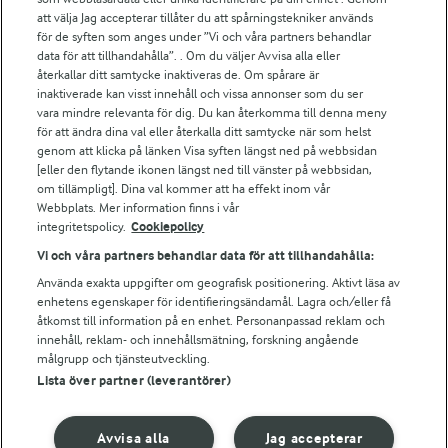
att välja Jag accepterar tillåter du att spårningstekniker används
Arlas kundportal
för de syften som anges under ”Vi och våra partners behandlar
Arla.com
data för att tillhandahålla”. . Om du väljer Avvisa alla eller
Falbygdens Ost
återkallar ditt samtycke inaktiveras de. Om spårare är
Arla webbshop
inaktiverade kan visst innehåll och vissa annonser som du ser
vara mindre relevanta för dig. Du kan återkomma till denna meny
Bildbank
för att ändra dina val eller återkalla ditt samtycke när som helst
genom att klicka på länken Visa syften längst ned på webbsidan
[eller den flytande ikonen längst ned till vänster på webbsidan,
om tillämpligt]. Dina val kommer att ha effekt inom vår
Följ oss
Webbplats. Mer information finns i vår
integritetspolicy.
Cookiepolicy
Vi och våra partners behandlar data för att tillhandahålla:
Använda exakta uppgifter om geografisk positionering. Aktivt läsa av
enhetens egenskaper för identifieringsändamål. Lagra och/eller få
åtkomst till information på en enhet. Personanpassad reklam och
innehåll, reklam- och innehållsmätning, forskning angående
målgrupp och tjänsteutveckling.
Lista över partner (leverantörer)
© 2026 Arla Foods
Ändra cookie-inställningar
Avvisa alla
Jag accepterar