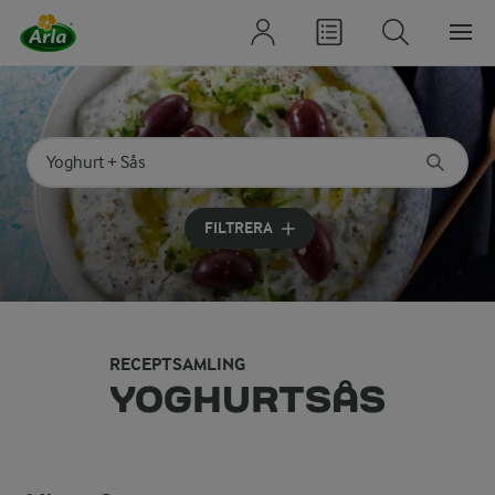
Sök på kategori eller ingrediens
Skriv in sökord för att få förslag
FILTRERA
RECEPTSAMLING
YOGHURTSÅS