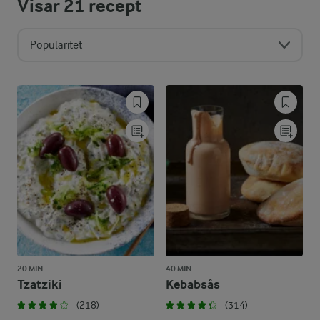
Visar
21
recept
Popularitet
20 MIN
40 MIN
Tzatziki
Kebabsås
(218)
(314)