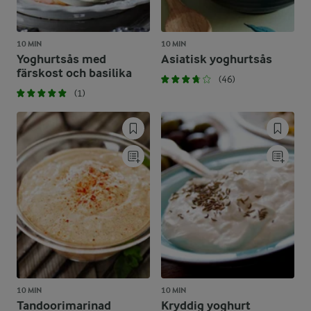
10 MIN
10 MIN
Yoghurtsås med
Asiatisk yoghurtsås
färskost och basilika
(46)
(1)
10 MIN
10 MIN
Tandoorimarinad
Kryddig yoghurt