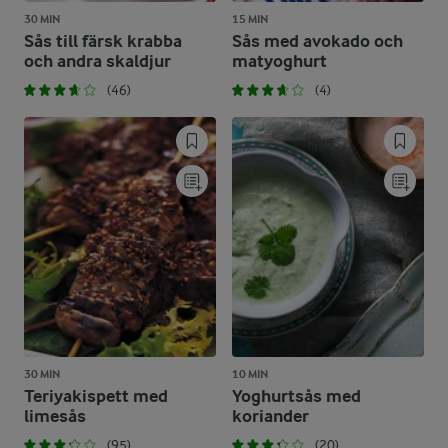
30 MIN
15 MIN
Sås till färsk krabba
Sås med avokado och
och andra skaldjur
matyoghurt
(46)
(4)
30 MIN
10 MIN
Teriyakispett med
Yoghurtsås med
limesås
koriander
(95)
(20)