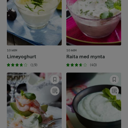
10 MIN
10 MIN
Limeyoghurt
Raita med mynta
(19)
(40)