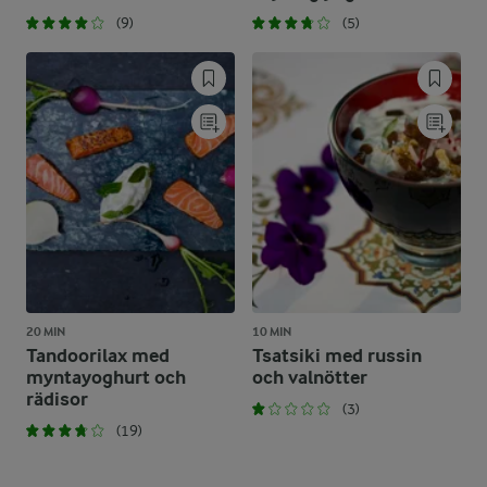
(9)
(5)
20 MIN
10 MIN
Tandoorilax med
Tsatsiki med russin
myntayoghurt och
och valnötter
rädisor
(3)
(19)