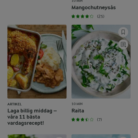
10 MIN
Mangochutneysås
(25)
10 MIN
ARTIKEL
Laga billig middag –
Raita
våra 11 bästa
(7)
vardagsrecept!