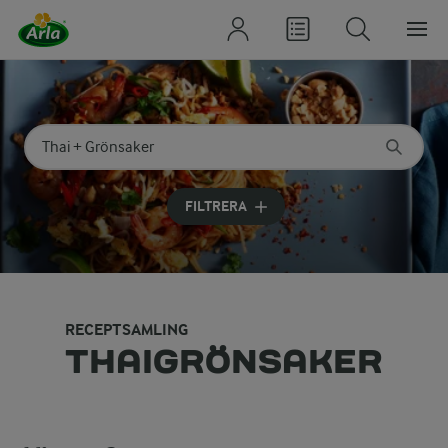
Sök på kategori eller ingrediens
Skriv in sökord för att få förslag
FILTRERA
RECEPTSAMLING
THAIGRÖNSAKER