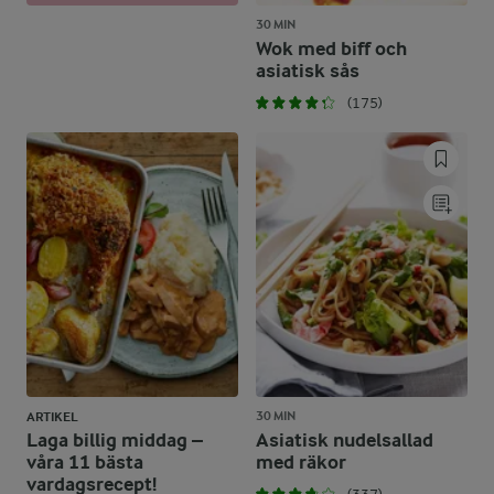
30 MIN
Wok med biff och
asiatisk sås
(175)
30 MIN
ARTIKEL
Laga billig middag –
Asiatisk nudelsallad
våra 11 bästa
med räkor
vardagsrecept!