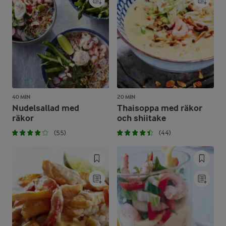
40 MIN
20 MIN
Nudelsallad med
Thaisoppa med räkor
räkor
och shiitake
(55)
(44)