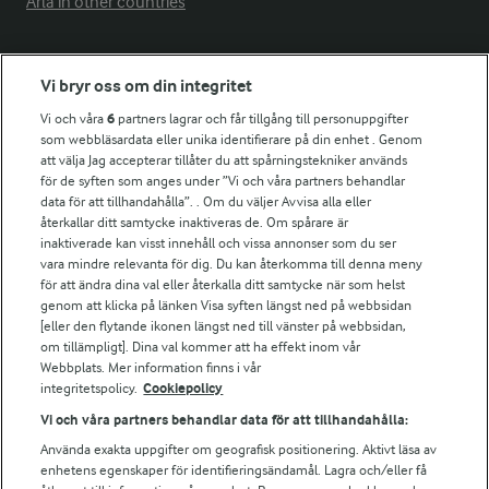
Arla in other countries
Fler Arlasajter
Vi bryr oss om din integritet
Vi och våra
6
partners lagrar och får tillgång till personuppgifter
För ägare
som webbläsardata eller unika identifierare på din enhet . Genom
att välja Jag accepterar tillåter du att spårningstekniker används
Arlas kundportal
för de syften som anges under ”Vi och våra partners behandlar
Arla.com
data för att tillhandahålla”. . Om du väljer Avvisa alla eller
Falbygdens Ost
återkallar ditt samtycke inaktiveras de. Om spårare är
Arla webbshop
inaktiverade kan visst innehåll och vissa annonser som du ser
vara mindre relevanta för dig. Du kan återkomma till denna meny
Bildbank
för att ändra dina val eller återkalla ditt samtycke när som helst
genom att klicka på länken Visa syften längst ned på webbsidan
[eller den flytande ikonen längst ned till vänster på webbsidan,
om tillämpligt]. Dina val kommer att ha effekt inom vår
Följ oss
Webbplats. Mer information finns i vår
integritetspolicy.
Cookiepolicy
Vi och våra partners behandlar data för att tillhandahålla:
Använda exakta uppgifter om geografisk positionering. Aktivt läsa av
enhetens egenskaper för identifieringsändamål. Lagra och/eller få