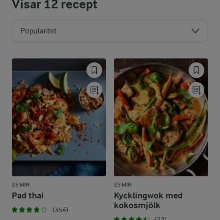
Visar
12
recept
Popularitet
25 MIN
25 MIN
Pad thai
Kycklingwok med
kokosmjölk
(354)
(22)