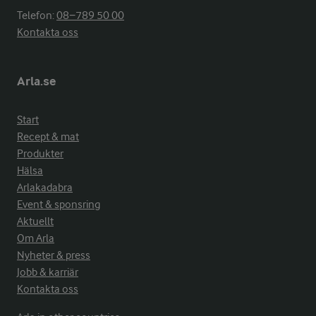
Telefon:
08−789 50 00
Kontakta oss
Arla.se
Start
Recept & mat
Produkter
Hälsa
Arlakadabra
Event & sponsring
Aktuellt
Om Arla
Nyheter & press
Jobb & karriär
Kontakta oss