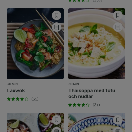
(337)
30 MIN
20 MIN
Laxwok
Thaisoppa med tofu
och nudlar
(35)
(21)