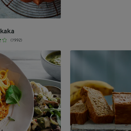
rkaka
(7992)