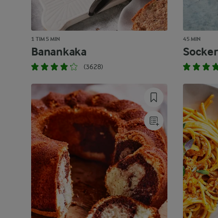
1 TIM 5 MIN
45 MIN
Banankaka
Socke
(3628)