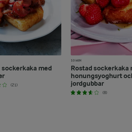
10 MIN
 sockerkaka med
Rostad sockerkaka
er
honungsyoghurt oc
jordgubbar
(21)
(8)