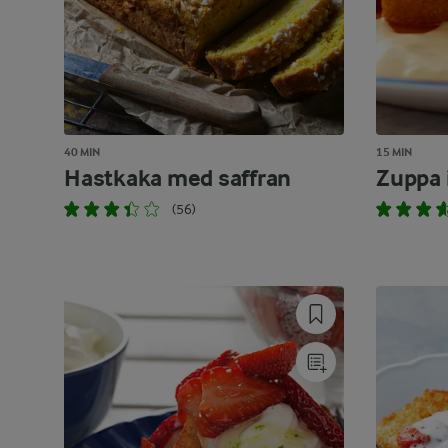
40 MIN
15 MIN
Hastkaka med saffran
Zuppa 
(56)