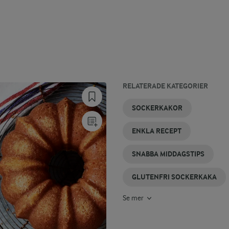
RELATERADE KATEGORIER
SNABBMAKARONER
ENKLA
SAFTIGA
SOCKERKAKA
SNABBA
SNABB
SOCKERKAKOR
SOCKERKAKOR
SOCKERKAKOR
UTAN ÄGG
RECEPT
AIOLI
ENKLA RECEPT
SNABBA MIDDAGSTIPS
GLUTENFRI SOCKERKAKA
Se mer