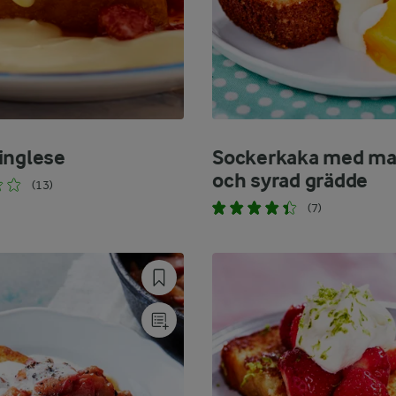
inglese
Sockerkaka med m
och syrad grädde
(13)
(7)