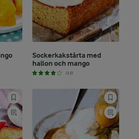
ango
Sockerkakstårta med
hallon och mango
(15)