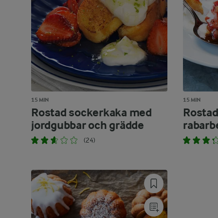
15 MIN
15 MIN
Rostad sockerkaka med
Rostad
jordgubbar och grädde
rabarb
(24)