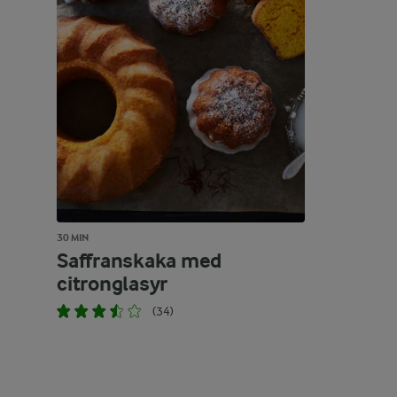
30 MIN
Saffranskaka med
citronglasyr
(34)