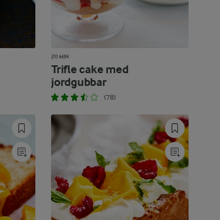
20 MIN
Trifle cake med
jordgubbar
(78)