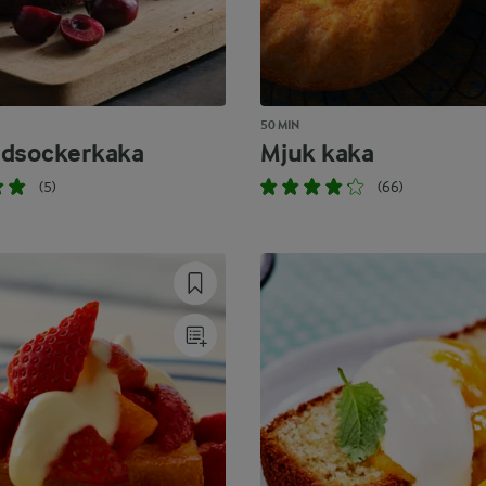
50 MIN
adsockerkaka
Mjuk kaka
(5)
(66)