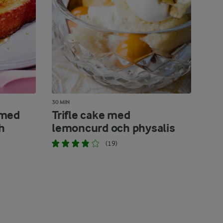
30 MIN
 med
Trifle cake med
h
lemoncurd och physalis
(19)