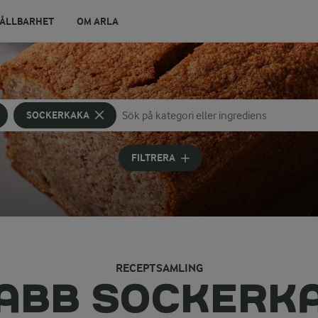
ÅLLBARHET
OM ARLA
SOCKERKAKA
Sök på kategori eller ingrediens
Skriv in sökord för att få förslag
FILTRERA
RECEPTSAMLING
ABB SOCKERK