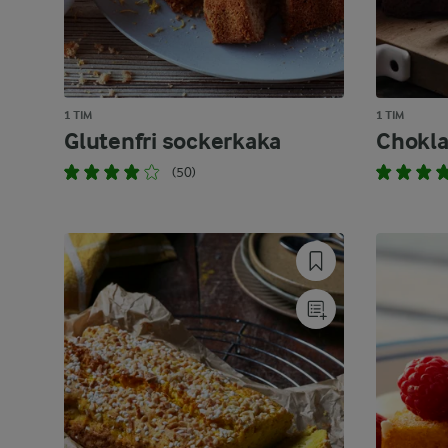
1 TIM
1 TIM
Glutenfri sockerkaka
Chokl
(50)