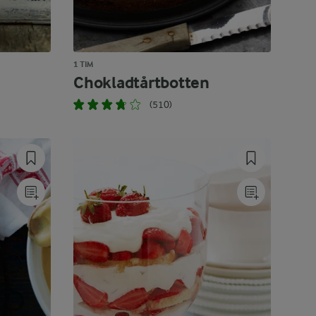
1 TIM
Chokladtårtbotten
(510)