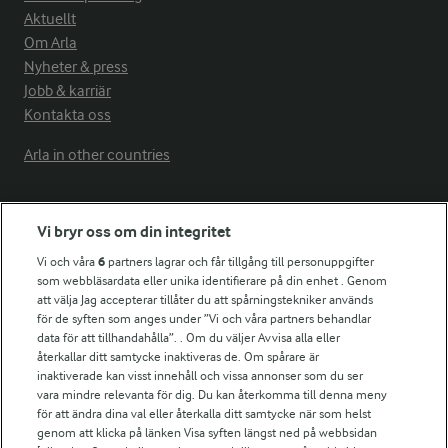
Aktuellt
Om Arla
Nyheter & press
Jobb & karriär
Kontakta oss
Arla in other countries
Fler Arlasajter
Vi bryr oss om din integritet
Vi och våra
6
partners lagrar och får tillgång till personuppgifter
För ägare
som webbläsardata eller unika identifierare på din enhet . Genom
att välja Jag accepterar tillåter du att spårningstekniker används
Arlas kundportal
för de syften som anges under ”Vi och våra partners behandlar
Arla.com
data för att tillhandahålla”. . Om du väljer Avvisa alla eller
Falbygdens Ost
återkallar ditt samtycke inaktiveras de. Om spårare är
Arla webbshop
inaktiverade kan visst innehåll och vissa annonser som du ser
vara mindre relevanta för dig. Du kan återkomma till denna meny
Bildbank
för att ändra dina val eller återkalla ditt samtycke när som helst
genom att klicka på länken Visa syften längst ned på webbsidan