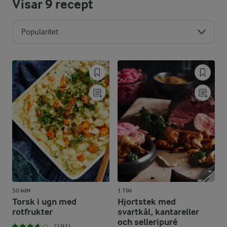
Visar
9
recept
Popularitet
50 MIN
1 TIM
Torsk i ugn med
Hjortstek med
rotfrukter
svartkål, kantareller
och selleripuré
(191)