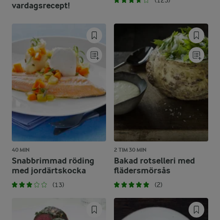
(123)
vardagsrecept!
40 MIN
2 TIM 30 MIN
Snabbrimmad röding
Bakad rotselleri med
med jordärtskocka
flädersmörsås
(13)
(2)