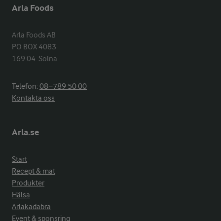
Arla Foods
Arla Foods AB

PO BOX 4083

169 04  Solna
Telefon:
08−789 50 00
Kontakta oss
Arla.se
Start
Recept & mat
Produkter
Hälsa
Arlakadabra
Event & sponsring