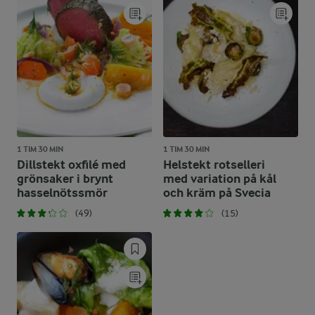
1 TIM 30 MIN
1 TIM 30 MIN
Dillstekt oxfilé med
Helstekt rotselleri
grönsaker i brynt
med variation på kål
hasselnötssmör
och kräm på Svecia
(49)
(15)