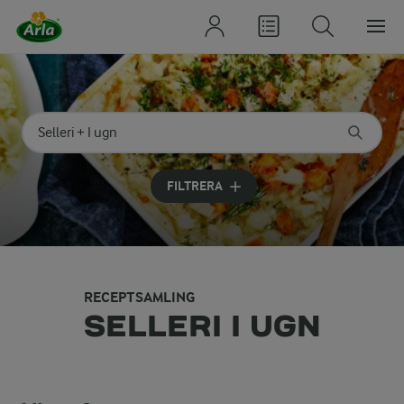
Sök på kategori eller ingrediens
Skriv in sökord för att få förslag
FILTRERA
RECEPTSAMLING
SELLERI I UGN