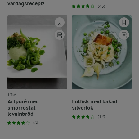
vardagsrecept!
(43)
1 TIM
Ärtpuré med
Lutfisk med bakad
smörrostat
silverlök
levainbröd
(12)
(6)