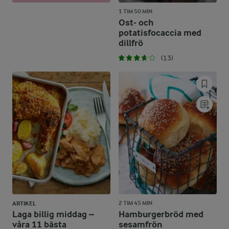
1 TIM 50 MIN
Ost- och
potatisfocaccia med
dillfrö
(13)
2 TIM 45 MIN
ARTIKEL
Laga billig middag –
Hamburgerbröd med
våra 11 bästa
sesamfrön