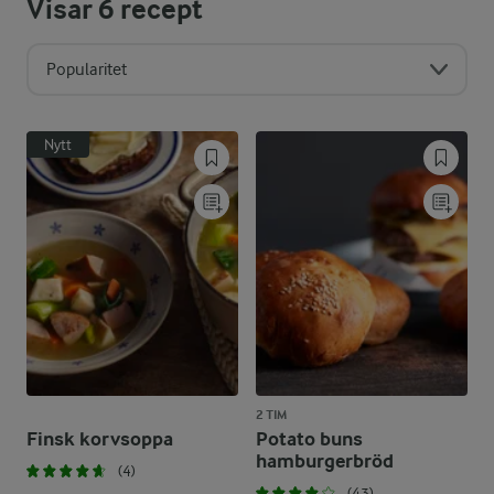
Visar
6
recept
Popularitet
Nytt
2 TIM
Finsk korvsoppa
Potato buns
hamburgerbröd
(4)
(43)