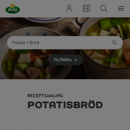
Sök på kategori eller ingrediens
Skriv in sökord för att få förslag
FILTRERA
RECEPTSAMLING
POTATISBRÖD