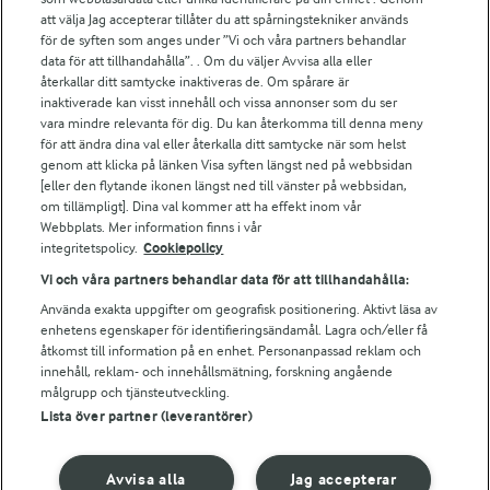
att välja Jag accepterar tillåter du att spårningstekniker används
Arlas kundportal
för de syften som anges under ”Vi och våra partners behandlar
Arla.com
data för att tillhandahålla”. . Om du väljer Avvisa alla eller
Falbygdens Ost
återkallar ditt samtycke inaktiveras de. Om spårare är
Arla webbshop
inaktiverade kan visst innehåll och vissa annonser som du ser
vara mindre relevanta för dig. Du kan återkomma till denna meny
Bildbank
för att ändra dina val eller återkalla ditt samtycke när som helst
genom att klicka på länken Visa syften längst ned på webbsidan
[eller den flytande ikonen längst ned till vänster på webbsidan,
om tillämpligt]. Dina val kommer att ha effekt inom vår
Följ oss
Webbplats. Mer information finns i vår
integritetspolicy.
Cookiepolicy
Vi och våra partners behandlar data för att tillhandahålla:
Använda exakta uppgifter om geografisk positionering. Aktivt läsa av
enhetens egenskaper för identifieringsändamål. Lagra och/eller få
åtkomst till information på en enhet. Personanpassad reklam och
innehåll, reklam- och innehållsmätning, forskning angående
målgrupp och tjänsteutveckling.
Lista över partner (leverantörer)
© 2026 Arla Foods
Ändra cookie-inställningar
Avvisa alla
Jag accepterar