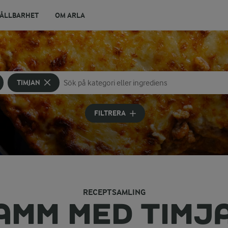
ÅLLBARHET
OM ARLA
TIMJAN
Sök på kategori eller ingrediens
Skriv in sökord för att få förslag
FILTRERA
RECEPTSAMLING
AMM MED TIMJ