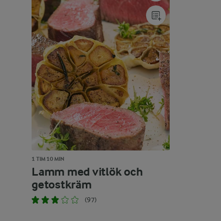
1 TIM 10 MIN
Lamm med vitlök och
getostkräm
(97)