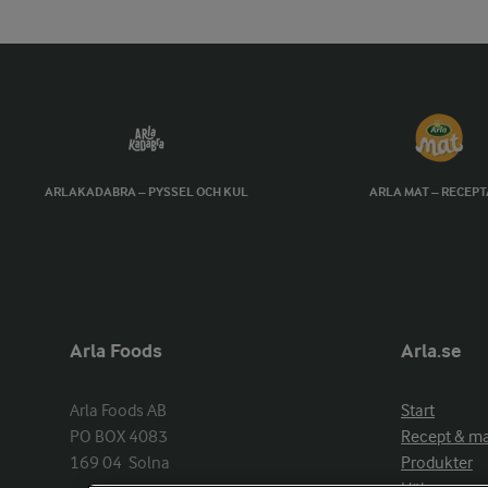
ARLAKADABRA – PYSSEL OCH KUL
ARLA MAT – RECEP
Arla Foods
Arla.se
Arla Foods AB

Start
PO BOX 4083

Recept & m
169 04  Solna
Produkter