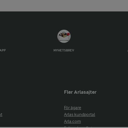
TAPP
NYHETSBREV
Fler Arlasajter
För ägare
at
Arlas kundportal
Arla.com