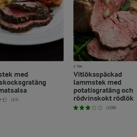
2 TIM
tek med
Vitlöksspäckad
tskocksgratäng
lammstek med
matsalsa
potatisgratäng och
rödvinskokt rödlök
(37)
(108)