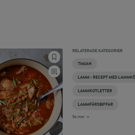
RELATERADE KATEGORIER
LAMMGRYTA
LAMMSPETT
LAMMSTEK
TIMJAN
GRILLA
SÅS
TIMJAN
LUNCH
LAMM
TILL
LAMM
LAMM - RECEPT MED LAMMK
LAMMKOTLETTER
LAMMFÄRSBIFFAR
Se mer