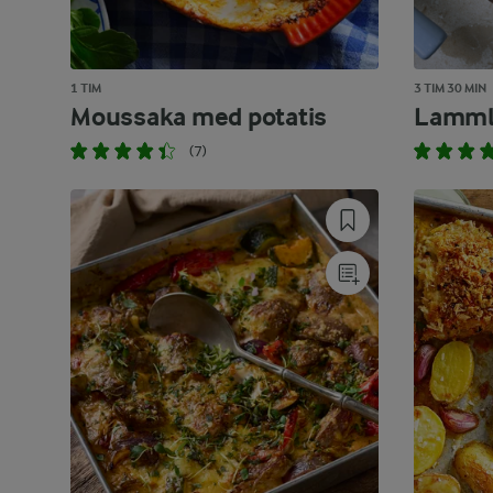
1 TIM
3 TIM 30 MIN
Moussaka med potatis
Lamml
(7)