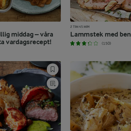
2 TIM 45 MIN
llig middag – våra
Lammstek med ben
ta vardagsrecept!
(150)