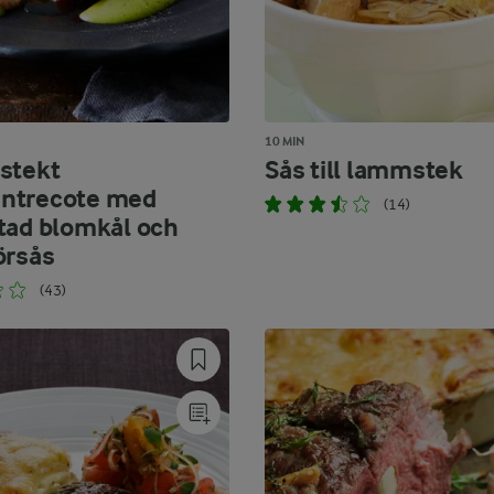
10 MIN
stekt
Sås till lammstek
ntrecote med
(14)
tad blomkål och
örsås
(43)