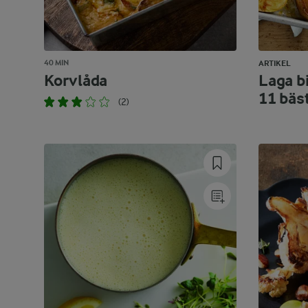
40 MIN
ARTIKEL
Korvlåda
Laga bi
11 bäs
(2)