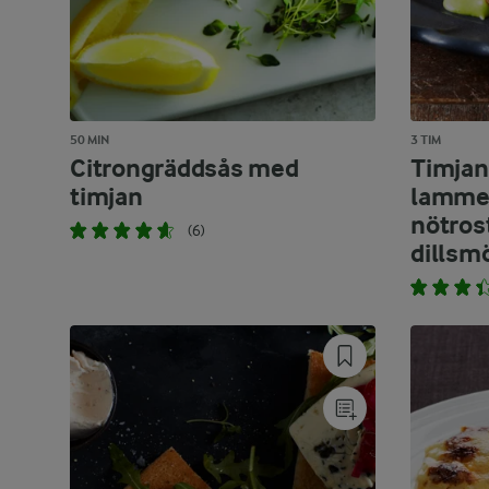
50 MIN
3 TIM
Citrongräddsås med
Timjan
timjan
lamme
nötros
(6)
dillsm