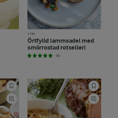
4 TIM
Örtfylld lammsadel med
smörrostad rotselleri
(6)