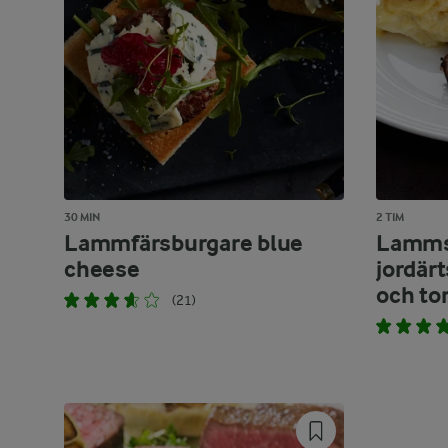
30 MIN
2 TIM
Lammfärsburgare blue
Lamms
cheese
jordär
och to
(21)