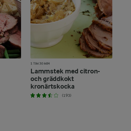
1 TIM 30 MIN
Lammstek med citron-
och gräddkokt
kronärtskocka
(193)