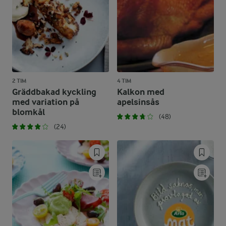
2 TIM
4 TIM
Gräddbakad kyckling
Kalkon med
med variation på
apelsinsås
blomkål
(48)
(24)