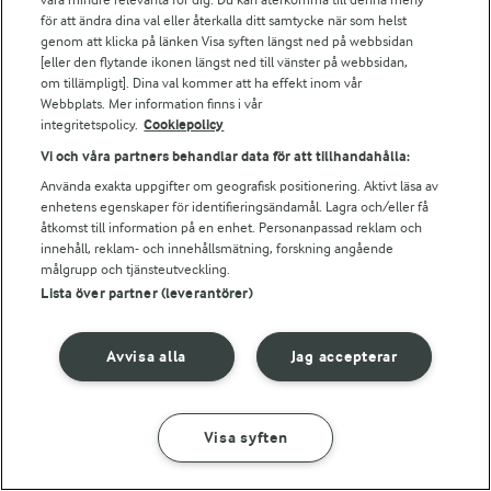
Bildbank
för att ändra dina val eller återkalla ditt samtycke när som helst
genom att klicka på länken Visa syften längst ned på webbsidan
[eller den flytande ikonen längst ned till vänster på webbsidan,
om tillämpligt]. Dina val kommer att ha effekt inom vår
Följ oss
Webbplats. Mer information finns i vår
integritetspolicy.
Cookiepolicy
Vi och våra partners behandlar data för att tillhandahålla:
Använda exakta uppgifter om geografisk positionering. Aktivt läsa av
enhetens egenskaper för identifieringsändamål. Lagra och/eller få
åtkomst till information på en enhet. Personanpassad reklam och
innehåll, reklam- och innehållsmätning, forskning angående
målgrupp och tjänsteutveckling.
Lista över partner (leverantörer)
© 2026 Arla Foods
Ändra cookie-inställningar
Avvisa alla
Jag accepterar
Integritetspolicy
Om cookies
Visa syften