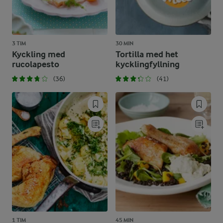
3 TIM
30 MIN
Kyckling med
Tortilla med het
rucolapesto
kycklingfyllning
(36)
(41)
1 TIM
45 MIN