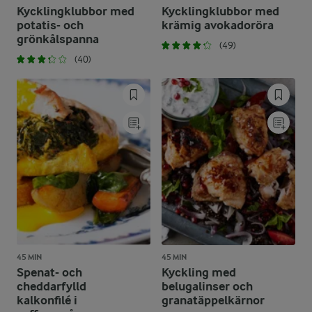
Kycklingklubbor med
Kycklingklubbor med
potatis- och
krämig avokadoröra
grönkålspanna
(49)
(40)
45 MIN
45 MIN
Spenat- och
Kyckling med
cheddarfylld
belugalinser och
kalkonfilé i
granatäppelkärnor