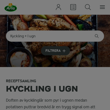
Sök på kategori eller ingrediens
Skriv in sökord för att få förslag
FILTRERA
RECEPTSAMLING
KYCKLING I UGN
Doften av kycklinglår som pyr i ugnen medan
potatisen puttrar bredvid är en trygg signal om att