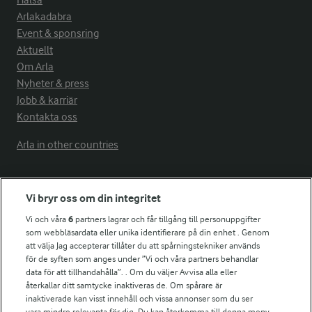
Hälsa
Arlakadabra
Event & sponsring
Aktuellt
Om Arla
Nyheter & press
Jobb & karriär
Kontakta oss
Arla in other countries
Fler Arlasajter
Vi bryr oss om din integritet
Vi och våra
6
partners lagrar och får tillgång till personuppgifter
För ägare
som webbläsardata eller unika identifierare på din enhet . Genom
att välja Jag accepterar tillåter du att spårningstekniker används
Arlas kundportal
för de syften som anges under ”Vi och våra partners behandlar
Arla.com
data för att tillhandahålla”. . Om du väljer Avvisa alla eller
Falbygdens Ost
återkallar ditt samtycke inaktiveras de. Om spårare är
Arla webbshop
inaktiverade kan visst innehåll och vissa annonser som du ser
vara mindre relevanta för dig. Du kan återkomma till denna meny