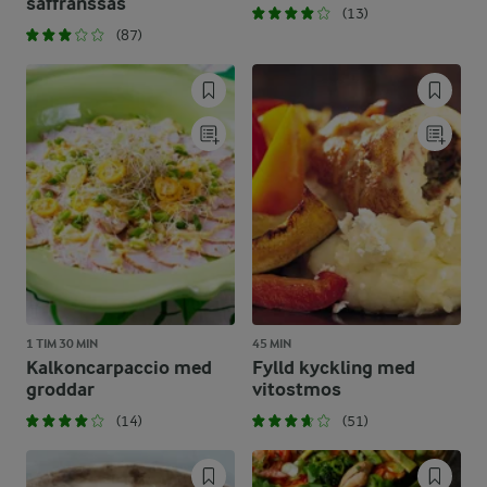
saffranssås
(13)
(87)
1 TIM 30 MIN
45 MIN
Kalkoncarpaccio med
Fylld kyckling med
groddar
vitostmos
(14)
(51)