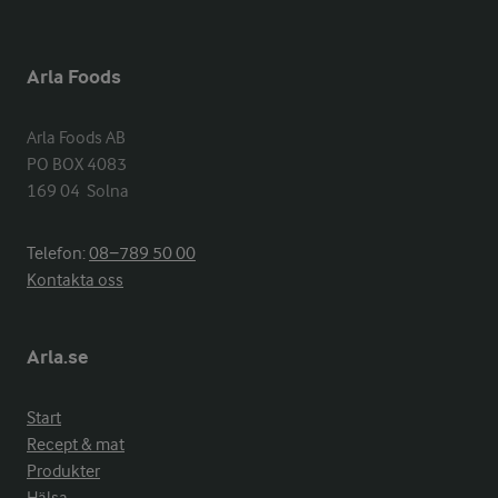
Arla Foods
Arla Foods AB

PO BOX 4083

169 04  Solna
Telefon:
08−789 50 00
Kontakta oss
Arla.se
Start
Recept & mat
Produkter