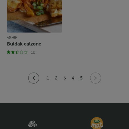
45 MIN
Buldak calzone
(3)
5
1
2
3
4