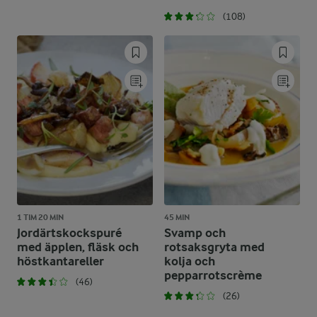
(108)
1 TIM 20 MIN
45 MIN
Jordärtskockspuré
Svamp och
med äpplen, fläsk och
rotsaksgryta med
höstkantareller
kolja och
pepparrotscrème
(46)
(26)