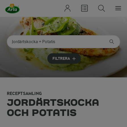
Sök på kategori eller ingrediens
Skriv in sökord för att få förslag
FILTRERA
RECEPTSAMLING
JORDÄRTSKOCKA
OCH POTATIS