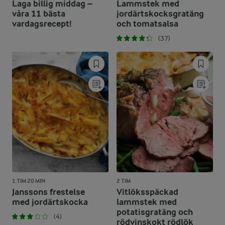
Laga billig middag –
Lammstek med
våra 11 bästa
jordärtskocksgratäng
vardagsrecept!
och tomatsalsa
(37)
1 TIM 20 MIN
2 TIM
Janssons frestelse
Vitlöksspäckad
med jordärtskocka
lammstek med
potatisgratäng och
(4)
rödvinskokt rödlök