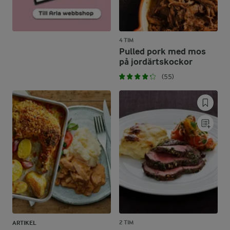
4 TIM
Pulled pork med mos
på jordärtskockor
(55)
2 TIM
ARTIKEL