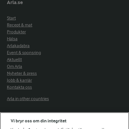
Arla.se
Start
Recept & mat
Produkter
Hälsa
Arlakadabra
Event & sponsring
Aktuellt
Om Arla
Nyheter & press
Jobb & karriär
Kontakta oss
Arla in other countries
Fler Arlasajter
Vi bryr oss om din integritet