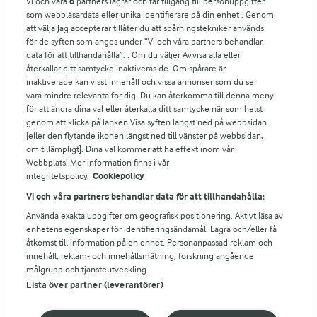
Vi och våra
6
partners lagrar och får tillgång till personuppgifter
För ägare
som webbläsardata eller unika identifierare på din enhet . Genom
att välja Jag accepterar tillåter du att spårningstekniker används
Arlas kundportal
för de syften som anges under ”Vi och våra partners behandlar
Arla.com
data för att tillhandahålla”. . Om du väljer Avvisa alla eller
Falbygdens Ost
återkallar ditt samtycke inaktiveras de. Om spårare är
Arla webbshop
inaktiverade kan visst innehåll och vissa annonser som du ser
vara mindre relevanta för dig. Du kan återkomma till denna meny
Bildbank
för att ändra dina val eller återkalla ditt samtycke när som helst
genom att klicka på länken Visa syften längst ned på webbsidan
[eller den flytande ikonen längst ned till vänster på webbsidan,
om tillämpligt]. Dina val kommer att ha effekt inom vår
Följ oss
Webbplats. Mer information finns i vår
integritetspolicy.
Cookiepolicy
Vi och våra partners behandlar data för att tillhandahålla:
Använda exakta uppgifter om geografisk positionering. Aktivt läsa av
enhetens egenskaper för identifieringsändamål. Lagra och/eller få
åtkomst till information på en enhet. Personanpassad reklam och
innehåll, reklam- och innehållsmätning, forskning angående
målgrupp och tjänsteutveckling.
Lista över partner (leverantörer)
© 2026 Arla Foods
Ändra cookie-inställningar