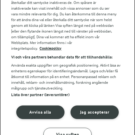
Falbygdens Ost
återkallar ditt samtycke inaktiveras de. Om spårare är
Arla webbshop
inaktiverade kan visst innehåll och vissa annonser som du ser
vara mindre relevanta för dig. Du kan återkomma till denna meny
Bildbank
för att ändra dina val eller återkalla ditt samtycke när som helst
genom att klicka på länken Visa syften längst ned på webbsidan
[eller den flytande ikonen längst ned till vänster på webbsidan,
om tillämpligt]. Dina val kommer att ha effekt inom vår
Följ oss
Webbplats. Mer information finns i vår
integritetspolicy.
Cookiepolicy
Vi och våra partners behandlar data för att tillhandahålla:
Använda exakta uppgifter om geografisk positionering. Aktivt läsa av
enhetens egenskaper för identifieringsändamål. Lagra och/eller få
åtkomst till information på en enhet. Personanpassad reklam och
innehåll, reklam- och innehållsmätning, forskning angående
målgrupp och tjänsteutveckling.
Lista över partner (leverantörer)
© 2026 Arla Foods
Ändra cookie-inställningar
Avvisa alla
Jag accepterar
Integritetspolicy
Om cookies
Visa syften