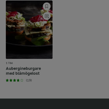
1 TIM
Aubergineburgare
med blåmögelost
(19)