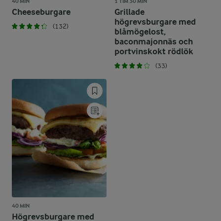
40 MIN
1 TIM 30 MIN
Cheeseburgare
Grillade
högrevsburgare med
(132)
blåmögelost,
baconmajonnäs och
portvinskokt rödlök
(33)
40 MIN
Högrevsburgare med