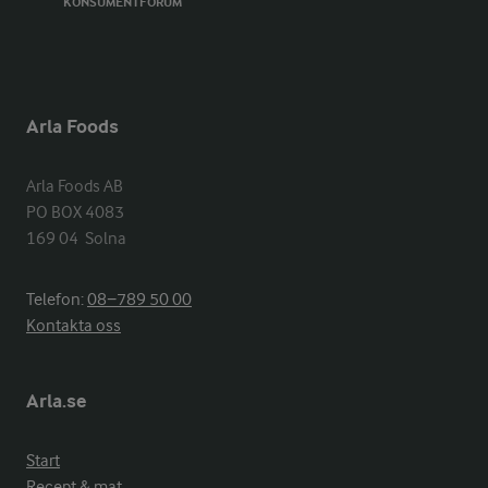
KONSUMENTFORUM
Arla Foods
Arla Foods AB

PO BOX 4083

169 04  Solna
Telefon:
08−789 50 00
Kontakta oss
Arla.se
Start
Recept & mat