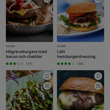
20 MIN
10 MIN
Högrevsburgare med
Lätt
bacon och cheddar
hamburgerdressing
(74)
(36)