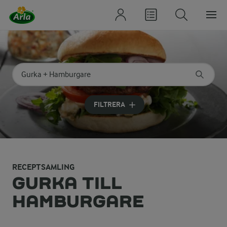
Sök på kategori eller ingrediens
Skriv in sökord för att få förslag
FILTRERA
RECEPTSAMLING
GURKA TILL
HAMBURGARE