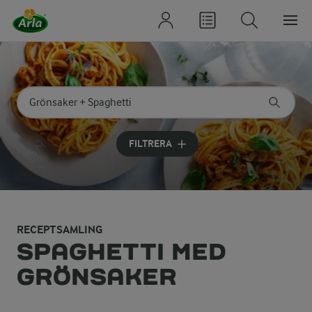
Sök på kategori eller ingrediens
Skriv in sökord för att få förslag
FILTRERA
RECEPTSAMLING
SPAGHETTI MED
GRÖNSAKER