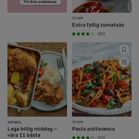
25 MIN
Extra fyllig tomatsås
(85)
30 MIN
ARTIKEL
Laga billig middag –
Pasta puttanesca
våra 11 bästa
(55)