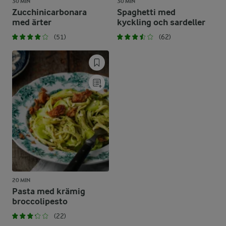
30 MIN
30 MIN
Zucchinicarbonara
Spaghetti med
med ärter
kyckling och sardeller
(51)
(62)
20 MIN
Pasta med krämig
broccolipesto
(22)