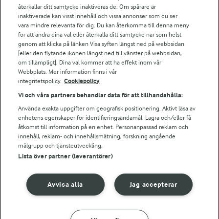
Falbygdens Ost
återkallar ditt samtycke inaktiveras de. Om spårare är
Arla webbshop
inaktiverade kan visst innehåll och vissa annonser som du ser
vara mindre relevanta för dig. Du kan återkomma till denna meny
Bildbank
för att ändra dina val eller återkalla ditt samtycke när som helst
genom att klicka på länken Visa syften längst ned på webbsidan
[eller den flytande ikonen längst ned till vänster på webbsidan,
om tillämpligt]. Dina val kommer att ha effekt inom vår
Följ oss
Webbplats. Mer information finns i vår
integritetspolicy.
Cookiepolicy
Vi och våra partners behandlar data för att tillhandahålla:
Använda exakta uppgifter om geografisk positionering. Aktivt läsa av
enhetens egenskaper för identifieringsändamål. Lagra och/eller få
åtkomst till information på en enhet. Personanpassad reklam och
innehåll, reklam- och innehållsmätning, forskning angående
målgrupp och tjänsteutveckling.
Lista över partner (leverantörer)
© 2026 Arla Foods
Ändra cookie-inställningar
Avvisa alla
Jag accepterar
Integritetspolicy
Om cookies