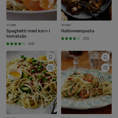
15 MIN
30 MIN
Spaghetti med korv i
Halloweenpasta
tomatsås
(20)
(69)