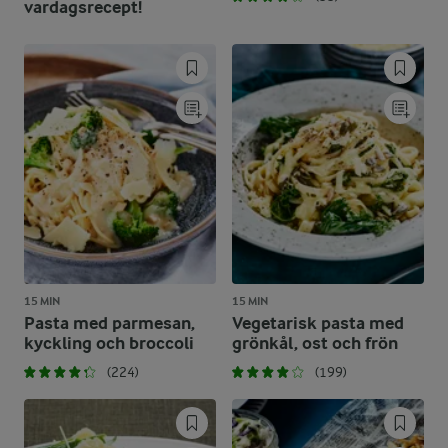
vardagsrecept!
15 MIN
15 MIN
Pasta med parmesan,
Vegetarisk pasta med
kyckling och broccoli
grönkål, ost och frön
(224)
(199)