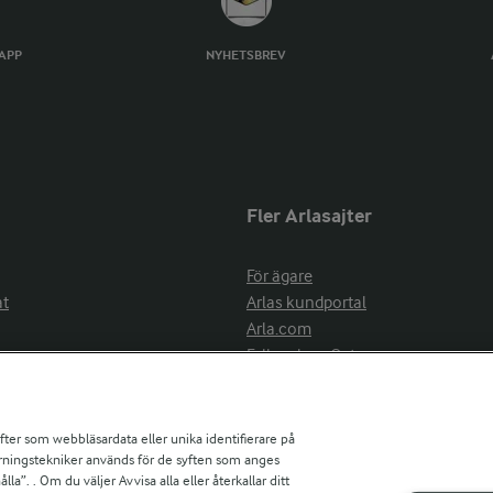
TAPP
NYHETSBREV
Fler Arlasajter
För ägare
at
Arlas kundportal
Arla.com
Falbygdens Ost
Arla webbshop
nsring
Bildbank
ifter som webbläsardata eller unika identifierare på
pårningstekniker används för de syften som anges
la”. . Om du väljer Avvisa alla eller återkallar ditt
ress