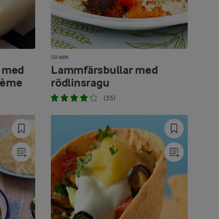
50 MIN
 med
Lammfärsbullar med
rème
rödlinsragu
(35)