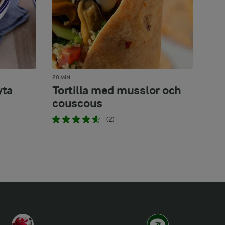
20 MIN
yta
Tortilla med musslor och
couscous
(2)