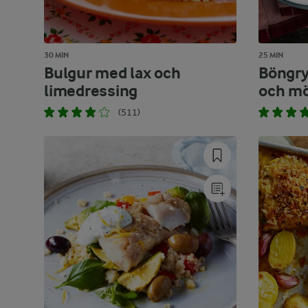
30 MIN
25 MIN
Bulgur med lax och
Böngry
limedressing
och mö
(511)