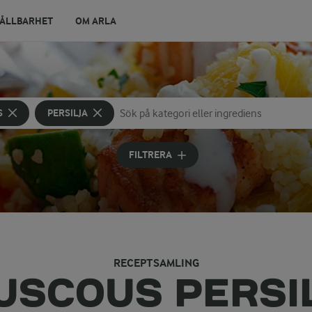
ÅLLBARHET
OM ARLA
S
PERSILJA
Sök på kategori eller ingrediens
Skriv in sökord för att få förslag
FILTRERA
RECEPTSAMLING
USCOUS PERSI