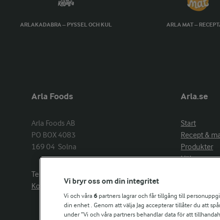
ARLAKADABRA – PYSSEL OCH KUL
ARLA MAT – RECEP
Arla Foods
Arla.se
Arla Foods AB

Start
PO BOX 4083

Recept & m
169 04  Solna
Produkter
Hälsa
Arlakadabra
Telefon:
08−789 50 00
Vi bryr oss om din integritet
Event & spo
Kontakta oss
Aktuellt
Vi och våra
6
partners lagrar och får tillgång till personuppg
din enhet . Genom att välja Jag accepterar tillåter du att s
Om Arla
under ”Vi och våra partners behandlar data för att tillhandahål
Nyheter & p