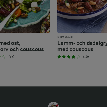
1 TIM 45 MIN
 med ost,
Lamm- och dadelgr
orv och couscous
med couscous
(13)
(10)