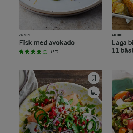
20 MIN
ARTIKEL
Fisk med avokado
Laga bi
11 bäs
(57)