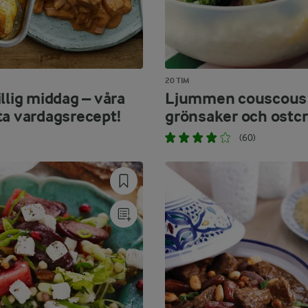
20 TIM
llig middag – våra
Ljummen couscous
ta vardagsrecept!
grönsaker och ostc
(60)