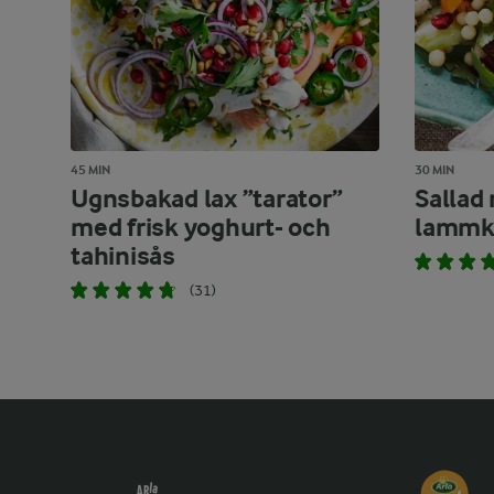
45 MIN
30 MIN
Ugnsbakad lax ”tarator”
Sallad
med frisk yoghurt- och
lammk
tahinisås
(31)