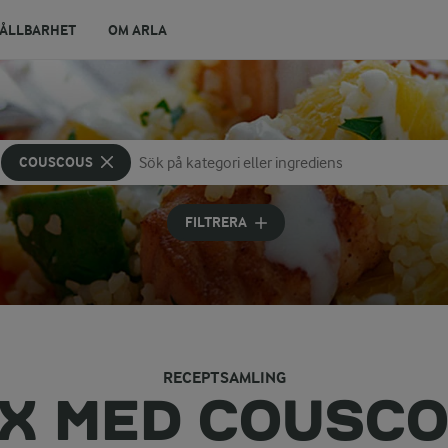
ÅLLBARHET
OM ARLA
COUSCOUS
Sök på kategori eller ingrediens
Skriv in sökord för att få förslag
FILTRERA
RECEPTSAMLING
X MED COUSC