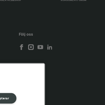
ARLA WEBBSHOP
KONSUMENTFORUM
Följ oss
pterar