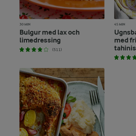
30 MIN
45 MIN
Bulgur med lax och
Ugnsba
limedressing
med fr
tahini
(511)