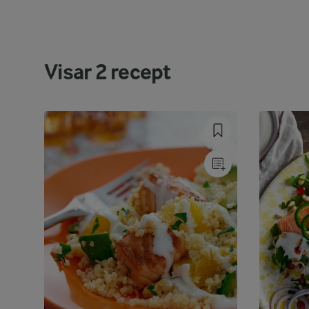
Visar
2
recept