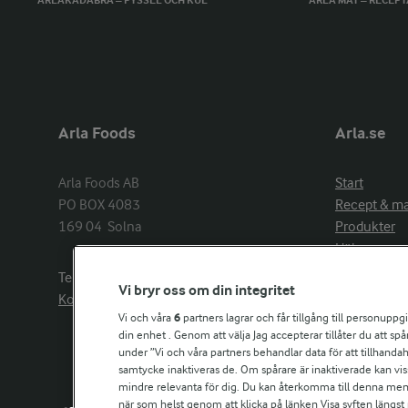
ARLAKADABRA – PYSSEL OCH KUL
ARLA MAT – RECEP
Arla Foods
Arla.se
Arla Foods AB

Start
PO BOX 4083

Recept & m
169 04  Solna
Produkter
Hälsa
Arlakadabra
Telefon:
08−789 50 00
Vi bryr oss om din integritet
Event & spo
Kontakta oss
Aktuellt
Vi och våra
6
partners lagrar och får tillgång till personuppg
din enhet . Genom att välja Jag accepterar tillåter du att s
Om Arla
under ”Vi och våra partners behandlar data för att tillhandahål
Nyheter & p
samtycke inaktiveras de. Om spårare är inaktiverade kan vis
Jobb & karri
mindre relevanta för dig. Du kan återkomma till denna meny f
Kontakta os
när som helst genom att klicka på länken Visa syften längst