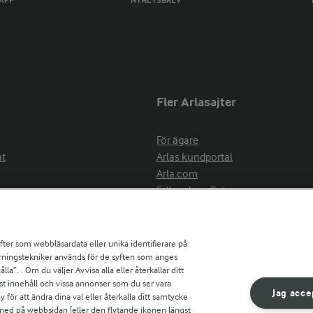
TAPP
NYHETSBREV
Fler Arlasajter
För ägare
at
Arlas kundportal
Arla.com
Falbygdens Ost
Arla webbshop
nsring
Bildbank
ifter som webbläsardata eller unika identifierare på
pårningstekniker används för de syften som anges
la”. . Om du väljer Avvisa alla eller återkallar ditt
ress
st innehåll och vissa annonser som du ser vara
är
Jag acce
ör att ändra dina val eller återkalla ditt samtycke
s
 ned på webbsidan [eller den flytande ikonen längst