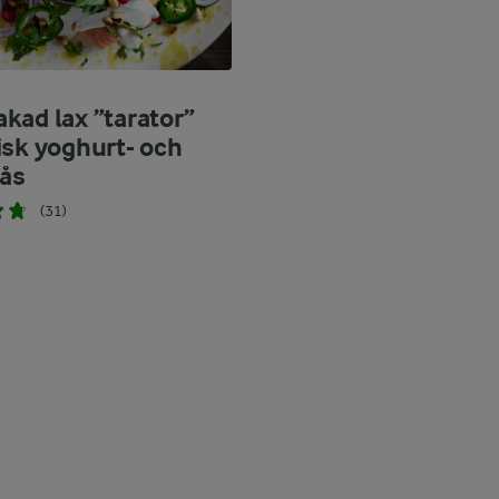
kad lax ”tarator”
isk yoghurt- och
sås
(31)