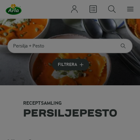
Sök på kategori eller ingrediens
Skriv in sökord för att få förslag
FILTRERA
RECEPTSAMLING
PERSILJEPESTO