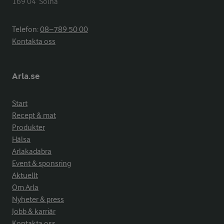
169 04  Solna
Telefon:
08−789 50 00
Kontakta oss
Arla.se
Start
Recept & mat
Produkter
Hälsa
Arlakadabra
Event & sponsring
Aktuellt
Om Arla
Nyheter & press
Jobb & karriär
Kontakta oss