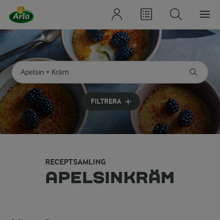
Sök på kategori eller ingrediens
Skriv in sökord för att få förslag
FILTRERA
RECEPTSAMLING
APELSINKRÄM