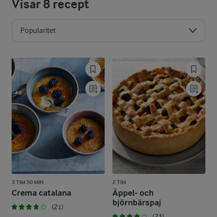
Visar
8
recept
Popularitet
3 TIM 30 MIN
2 TIM
Crema catalana
Äppel- och
björnbärspaj
(21)
(23)