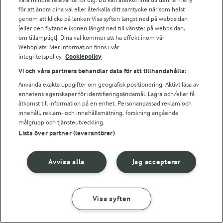
Bildbank
för att ändra dina val eller återkalla ditt samtycke när som helst
genom att klicka på länken Visa syften längst ned på webbsidan
[eller den flytande ikonen längst ned till vänster på webbsidan,
om tillämpligt]. Dina val kommer att ha effekt inom vår
Följ oss
Webbplats. Mer information finns i vår
integritetspolicy.
Cookiepolicy
Vi och våra partners behandlar data för att tillhandahålla:
Använda exakta uppgifter om geografisk positionering. Aktivt läsa av
enhetens egenskaper för identifieringsändamål. Lagra och/eller få
åtkomst till information på en enhet. Personanpassad reklam och
innehåll, reklam- och innehållsmätning, forskning angående
målgrupp och tjänsteutveckling.
Lista över partner (leverantörer)
© 2026 Arla Foods
Ändra cookie-inställningar
Avvisa alla
Jag accepterar
Integritetspolicy
Om cookies
Visa syften