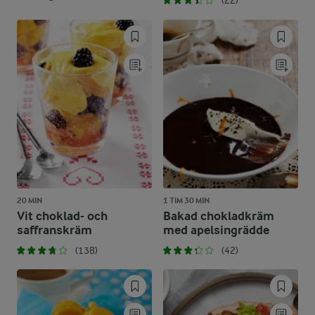
(22)
20 MIN
1 TIM 30 MIN
Vit choklad- och
Bakad chokladkräm
saffranskräm
med apelsingrädde
(138)
(42)