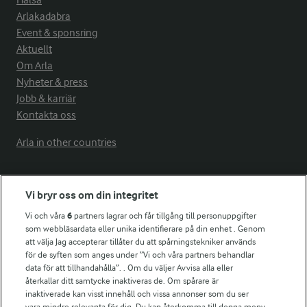
Hälsa
Arlakadabra
Event & sponsring
Aktuellt
Om Arla
Nyheter & press
Jobb & karriär
Kontakta oss
Arla in other countries
Fler Arlasajter
Vi bryr oss om din integritet
Vi och våra
6
partners lagrar och får tillgång till personuppgifter
För ägare
som webbläsardata eller unika identifierare på din enhet . Genom
att välja Jag accepterar tillåter du att spårningstekniker används
Arlas kundportal
för de syften som anges under ”Vi och våra partners behandlar
Arla.com
data för att tillhandahålla”. . Om du väljer Avvisa alla eller
Falbygdens Ost
återkallar ditt samtycke inaktiveras de. Om spårare är
Arla webbshop
inaktiverade kan visst innehåll och vissa annonser som du ser
vara mindre relevanta för dig. Du kan återkomma till denna meny