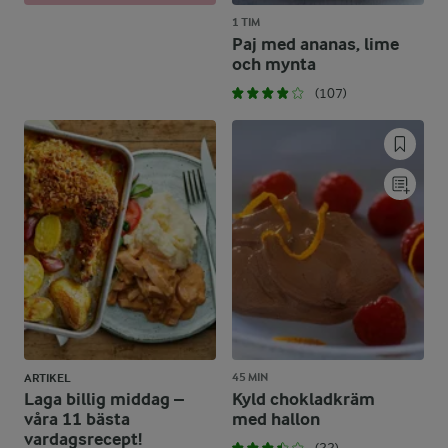
1 TIM
Paj med ananas, lime
och mynta
(107)
45 MIN
ARTIKEL
Laga billig middag –
Kyld chokladkräm
våra 11 bästa
med hallon
vardagsrecept!