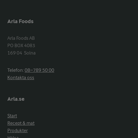
Arla Foods
Arla Foods AB

PO BOX 4083

169 04  Solna
Telefon:
08−789 50 00
Kontakta oss
Arla.se
Start
Recept & mat
Produkter