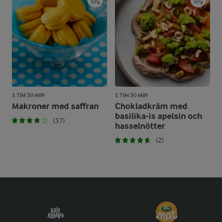
1 TIM 30 MIN
1 TIM 30 MIN
Makroner med saffran
Chokladkräm med
basilika-is apelsin och
(37)
hasselnötter
(2)