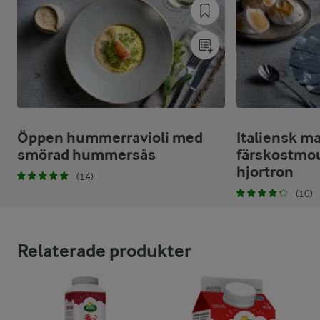
Öppen hummerravioli med
Italiensk m
smörad hummersås
färskostmo
hjortron
(14)
(10)
Relaterade produkter