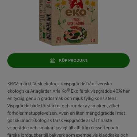
KÖP PRODUKT
KRAV-märkt färsk ekologisk vispgrädde från svenska
ekologiska Arlagårdar. Arla Ko® Eko färsk vispgrädde 40% har
en tydlig, genuin gräddsmak och mjuk fyllig konsistens.
Vispgrädde både förstärker och rundar av smaken, vilket
förhöjer matupplevelsen. Även en liten mängd grädde i mat
gör skillnad! Ekologisk färsk vispgrädde är vår finaste
vispgrädde och smakar ljuvligt till allt från desserter och
färska jordgubbar till bakverk som exempelvis kladdkaka och