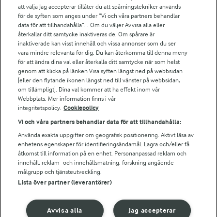
att välja Jag accepterar tillåter du att spårningstekniker används
Arlas kundportal
för de syften som anges under ”Vi och våra partners behandlar
Arla.com
data för att tillhandahålla”. . Om du väljer Avvisa alla eller
Falbygdens Ost
återkallar ditt samtycke inaktiveras de. Om spårare är
Arla webbshop
inaktiverade kan visst innehåll och vissa annonser som du ser
vara mindre relevanta för dig. Du kan återkomma till denna meny
Bildbank
för att ändra dina val eller återkalla ditt samtycke när som helst
genom att klicka på länken Visa syften längst ned på webbsidan
[eller den flytande ikonen längst ned till vänster på webbsidan,
om tillämpligt]. Dina val kommer att ha effekt inom vår
Följ oss
Webbplats. Mer information finns i vår
integritetspolicy.
Cookiepolicy
Vi och våra partners behandlar data för att tillhandahålla:
Använda exakta uppgifter om geografisk positionering. Aktivt läsa av
enhetens egenskaper för identifieringsändamål. Lagra och/eller få
åtkomst till information på en enhet. Personanpassad reklam och
innehåll, reklam- och innehållsmätning, forskning angående
målgrupp och tjänsteutveckling.
Lista över partner (leverantörer)
© 2026 Arla Foods
Ändra cookie-inställningar
Avvisa alla
Jag accepterar
Integritetspolicy