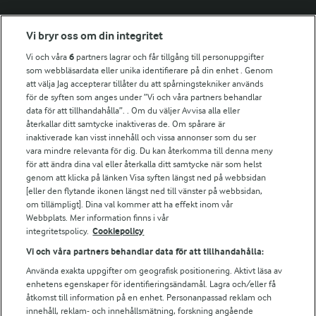
Fler Arlasajter
Vi bryr oss om din integritet
Vi och våra
6
partners lagrar och får tillgång till personuppgifter
För ägare
som webbläsardata eller unika identifierare på din enhet . Genom
att välja Jag accepterar tillåter du att spårningstekniker används
Arlas kundportal
för de syften som anges under ”Vi och våra partners behandlar
Arla.com
data för att tillhandahålla”. . Om du väljer Avvisa alla eller
Falbygdens Ost
återkallar ditt samtycke inaktiveras de. Om spårare är
Arla webbshop
inaktiverade kan visst innehåll och vissa annonser som du ser
vara mindre relevanta för dig. Du kan återkomma till denna meny
Bildbank
för att ändra dina val eller återkalla ditt samtycke när som helst
genom att klicka på länken Visa syften längst ned på webbsidan
[eller den flytande ikonen längst ned till vänster på webbsidan,
om tillämpligt]. Dina val kommer att ha effekt inom vår
Följ oss
Webbplats. Mer information finns i vår
integritetspolicy.
Cookiepolicy
Vi och våra partners behandlar data för att tillhandahålla:
Använda exakta uppgifter om geografisk positionering. Aktivt läsa av
enhetens egenskaper för identifieringsändamål. Lagra och/eller få
åtkomst till information på en enhet. Personanpassad reklam och
innehåll, reklam- och innehållsmätning, forskning angående