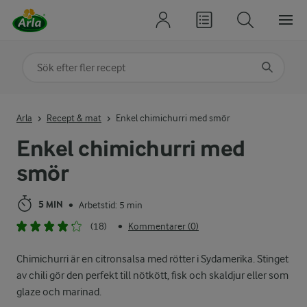
Sök på kategori eller ingrediens
Skriv in sökord för att få förslag
Arla
Recept & mat
Enkel chimichurri med smör
Enkel chimichurri med
smör
5 MIN
Arbetstid: 5 min
•
(18)
Kommentarer (0)
•
Chimichurri är en citronsalsa med rötter i Sydamerika. Stinget
av chili gör den perfekt till nötkött, fisk och skaldjur eller som
glaze och marinad.