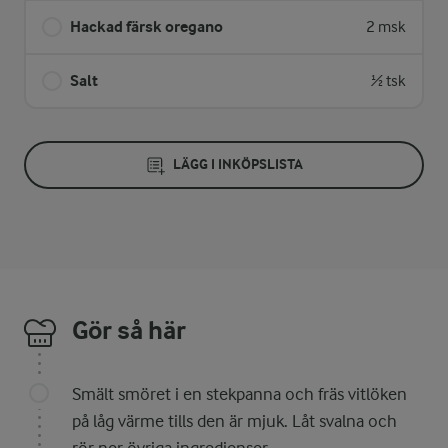
Hackad färsk oregano
2 msk
Salt
½ tsk
LÄGG I INKÖPSLISTA
Gör så här
Smält smöret i en stekpanna och fräs vitlöken
på låg värme tills den är mjuk. Låt svalna och