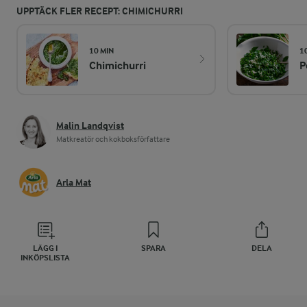
UPPTÄCK FLER RECEPT: CHIMICHURRI
10 MIN
1
Chimichurri
P
Malin Landqvist
Matkreatör och kokboksförfattare
Arla Mat
LÄGG I
SPARA
DELA
INKÖPSLISTA