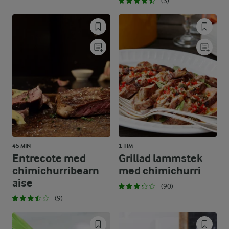
(3)
45 MIN
1 TIM
Entrecote med
Grillad lammstek
chimichurribearn
med chimichurri
aise
(90)
(9)