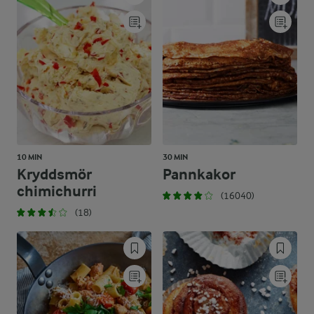
10 MIN
30 MIN
Kryddsmör
Pannkakor
chimichurri
(16040)
(18)