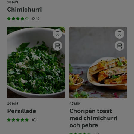
10 MIN
Chimichurri
(24)
10 MIN
45 MIN
Persillade
Choripán toast
med chimichurri
(6)
och pebre