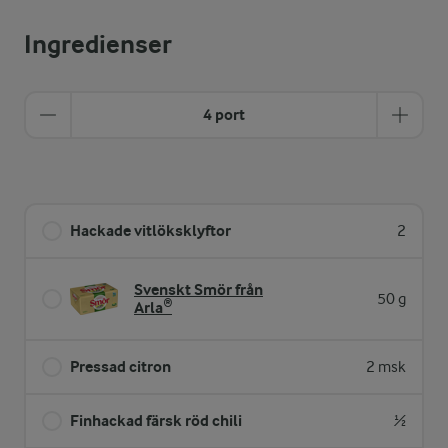
Ingredienser
4 port
Hackade vitlöksklyftor
2
Svenskt Smör från
50 g
Arla®
Pressad citron
2 msk
Finhackad färsk röd chili
½