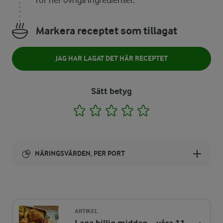
rör ner övriga ingredienser.
Markera receptet som tillagat
JAG HAR LAGAT DET HÄR RECEPTET
Sätt betyg
1
2
3
4
5
NÄRINGSVÄRDEN, PER PORT
Energi:
96 kcal
ARTIKEL