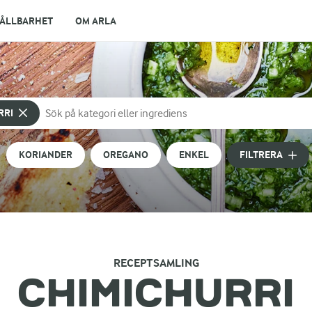
ÅLLBARHET
OM ARLA
RRI
Sök på kategori eller ingrediens
Skriv in sökord för att få förslag
KORIANDER
OREGANO
ENKEL
FILTRERA
RECEPTSAMLING
CHIMICHURRI