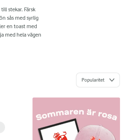
ill stekar. Färsk
rön sås med syrlig
ller en toast med
lja med hela vägen
Popularitet