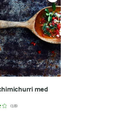
chimichurri med
(18)