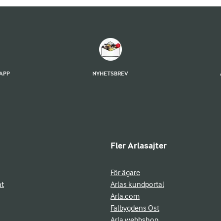
TAPP
NYHETSBREV
Fler Arlasajter
För ägare
at
Arlas kundportal
Arla.com
Falbygdens Ost
Arla webbshop