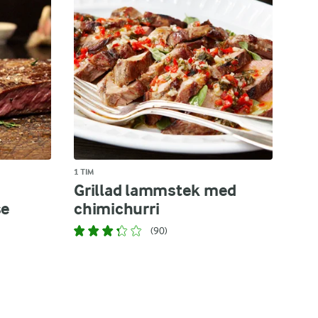
1 TIM
Grillad lammstek med
se
chimichurri
(90)