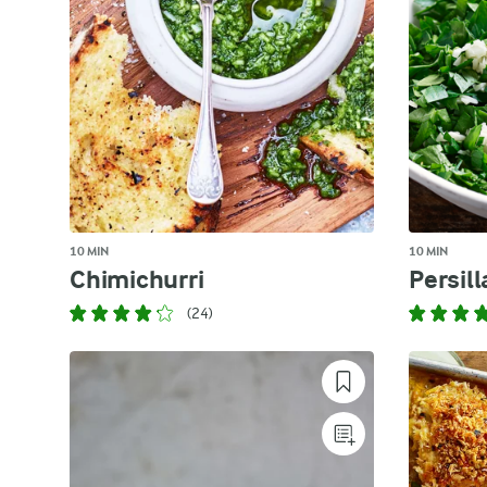
10 MIN
10 MIN
Chimichurri
Persil
(24)