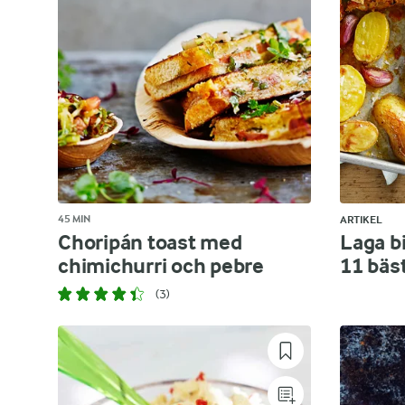
45 MIN
ARTIKEL
Choripán toast med
Laga bi
chimichurri och pebre
11 bäs
(3)