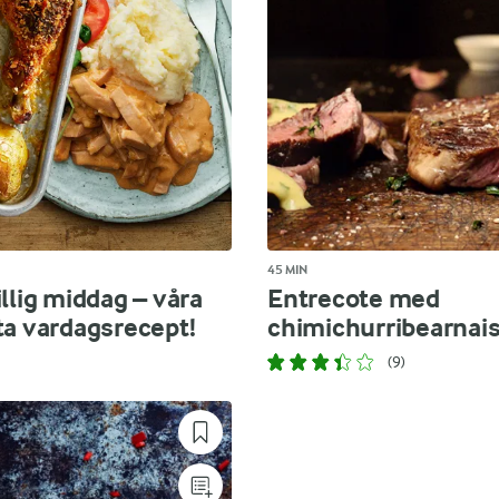
45 MIN
llig middag – våra
Entrecote med
ta vardagsrecept!
chimichurribearnai
(9)