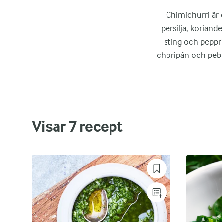
Chimichurri är d
persilja, koriand
sting och peppri
choripán och pebr
Visar
7
recept