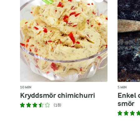
10 MIN
5 MIN
Kryddsmör chimichurri
Enkel 
smör
(18)