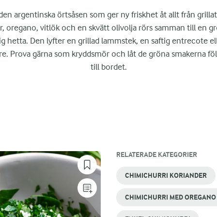
en argentinska örtsåsen som ger ny friskhet åt allt från grillat t
er, oregano, vitlök och en skvätt olivolja rörs samman till en g
g hetta. Den lyfter en grillad lammstek, en saftig entrecote e
e. Prova gärna som kryddsmör och låt de gröna smakerna fö
till bordet.
RELATERADE KATEGORIER
CHIMICHURRI KORIANDER
CHIMICHURRI MED OREGANO