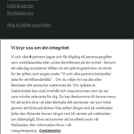
Jobb & karriär
Kontakta oss
Arla in other countries
Fler Arlasajter
Vi bryr oss om din integritet
Vi och våra
6
partners lagrar och får tillgång till personuppgifter
För ägare
som webbläsardata eller unika identifierare på din enhet . Genom
att välja Jag accepterar tillåter du att spårningstekniker används
Arlas kundportal
för de syften som anges under ”Vi och våra partners behandlar
Arla.com
data för att tillhandahålla”. . Om du väljer Avvisa alla eller
Falbygdens Ost
återkallar ditt samtycke inaktiveras de. Om spårare är
Arla webbshop
inaktiverade kan visst innehåll och vissa annonser som du ser
vara mindre relevanta för dig. Du kan återkomma till denna meny
Bildbank
för att ändra dina val eller återkalla ditt samtycke när som helst
genom att klicka på länken Visa syften längst ned på webbsidan
[eller den flytande ikonen längst ned till vänster på webbsidan,
om tillämpligt]. Dina val kommer att ha effekt inom vår
Följ oss
Webbplats. Mer information finns i vår
integritetspolicy.
Cookiepolicy