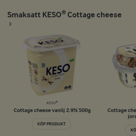
Smaksatt KESO® Cottage cheese
KESO®
Cottage cheese vanilj 2.9% 500g
Cottage che
jor
KÖP PRODUKT
KÖ