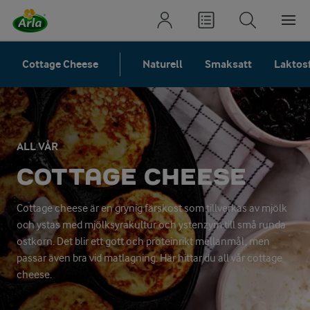
Cottage Cheese
Naturell
Smaksatt
Laktosf
ALL VÅR
COTTAGE CHEESE
Cottage cheese är en grynig färskost som tillverkas av mjölk
och ystas med mjölksyrakultur och ystenzym till små runda
ostkorn. Det blir ett gott och proteinrikt mellanmål, men
passar även bra vid matlagning. Här hittar du all vår cottage
cheese.