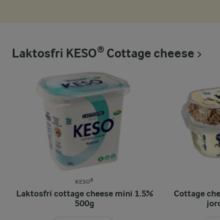
Laktosfri KESO® Cottage cheese
KESO®
Laktosfri cottage cheese mini 1.5%
Cottage che
500g
jor