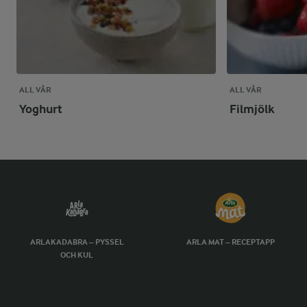
ALL VÅR
ALL VÅR
Yoghurt
Filmjölk
ARLAKADABRA – PYSSEL
ARLA MAT – RECEPTAPP
OCH KUL