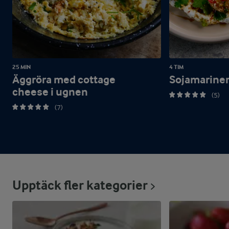
25 MIN
4 TIM
Äggröra med cottage
Sojamarine
cheese i ugnen
(5)
(7)
Upptäck fler kategorier