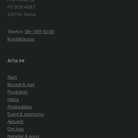
PO BOX 4083

169 04  Solna
Telefon:
08−789 50 00
Kontakta oss
Arla.se
Start
Recept & mat
Produkter
Hälsa
Arlakadabra
Event & sponsring
Aktuellt
Om Arla
Nyheter & press