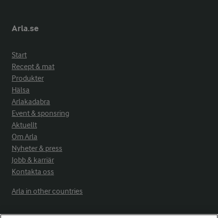
Arla.se
Start
Recept & mat
Produkter
Hälsa
Arlakadabra
Event & sponsring
Aktuellt
Om Arla
Nyheter & press
Jobb & karriär
Kontakta oss
Arla in other countries