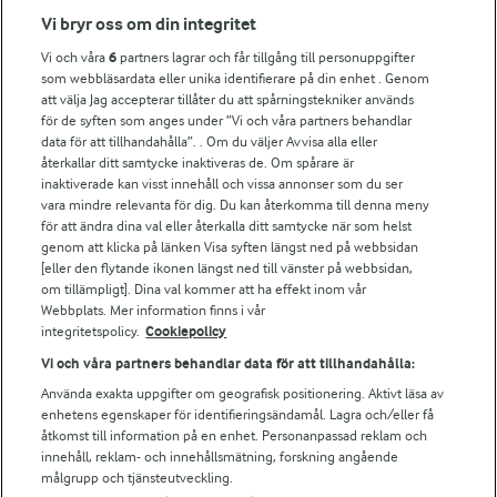
Fler Arlasajter
Vi bryr oss om din integritet
Vi och våra
6
partners lagrar och får tillgång till personuppgifter
För ägare
som webbläsardata eller unika identifierare på din enhet . Genom
att välja Jag accepterar tillåter du att spårningstekniker används
Arlas kundportal
för de syften som anges under ”Vi och våra partners behandlar
Arla.com
data för att tillhandahålla”. . Om du väljer Avvisa alla eller
Falbygdens Ost
återkallar ditt samtycke inaktiveras de. Om spårare är
Arla webbshop
inaktiverade kan visst innehåll och vissa annonser som du ser
vara mindre relevanta för dig. Du kan återkomma till denna meny
Bildbank
för att ändra dina val eller återkalla ditt samtycke när som helst
genom att klicka på länken Visa syften längst ned på webbsidan
[eller den flytande ikonen längst ned till vänster på webbsidan,
om tillämpligt]. Dina val kommer att ha effekt inom vår
Följ oss
Webbplats. Mer information finns i vår
integritetspolicy.
Cookiepolicy
Vi och våra partners behandlar data för att tillhandahålla:
Använda exakta uppgifter om geografisk positionering. Aktivt läsa av
enhetens egenskaper för identifieringsändamål. Lagra och/eller få
åtkomst till information på en enhet. Personanpassad reklam och
innehåll, reklam- och innehållsmätning, forskning angående
målgrupp och tjänsteutveckling.