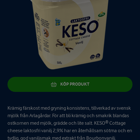
KÖP PRODUKT
Krämig färskost med gryning konsistens, tillverkad av svensk
mjölk från Arlagårdar. För att bli krämig och smakrik blandas
ostkornen med mjölk, grädde och lite salt. KESO® Cottage
cheese laktosfri vanilj 2,9% har en återhållsam sötma och en
tydlig, god vaniljsmak med extrakt från Bourbonvanilj.