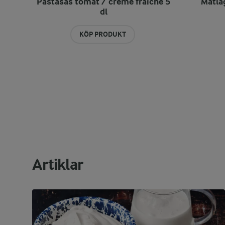
Pastasås tomat / crème fraiche 5
Matla
dl
KÖP PRODUKT
Artiklar