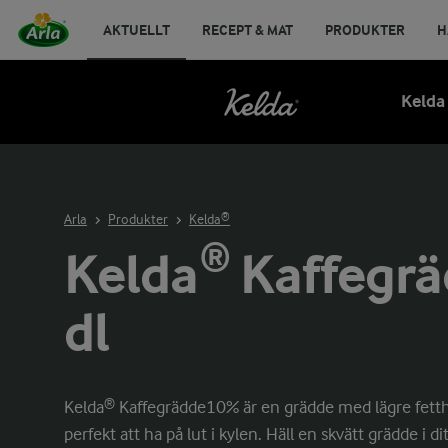
AKTUELLT
RECEPT & MAT
PRODUKTER
H
Kelda
Arla
Produkter
Kelda®
Kelda® Kaffegrä
dl
Kelda® Kaffegrädde10% är en grädde med lägre fettha
perfekt att ha på lut i kylen. Häll en skvätt grädde i di