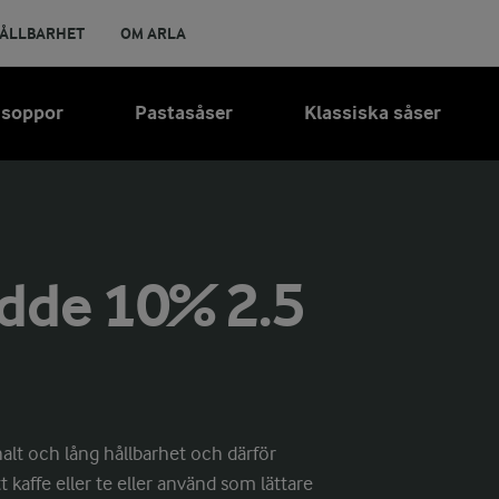
ÅLLBARHET
OM ARLA
 soppor
Pastasåser
Klassiska såser
dde 10% 2.5
lt och lång hållbarhet och därför
tt kaffe eller te eller använd som lättare