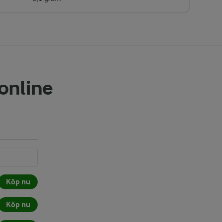
 online
Köp nu
Köp nu