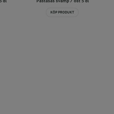
 dl
Pastasås svamp / ost 5 dl
KÖP PRODUKT