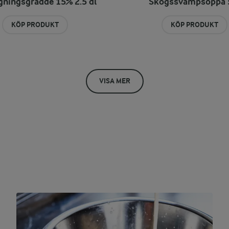
gningsgrädde 15% 2.5 dl
Skogssvampsoppa 5
KÖP PRODUKT
KÖP PRODUKT
VISA MER