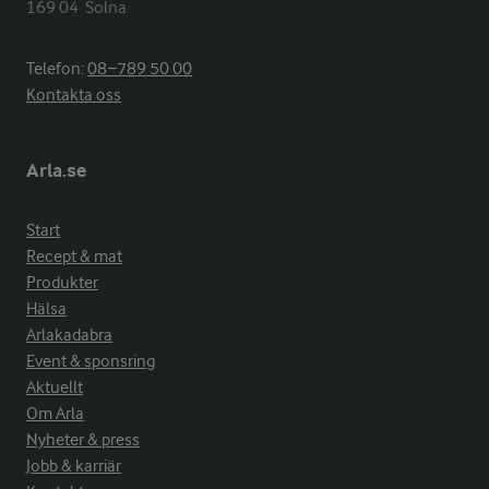
169 04  Solna
Telefon:
08−789 50 00
Kontakta oss
Arla.se
Start
Recept & mat
Produkter
Hälsa
Arlakadabra
Event & sponsring
Aktuellt
Om Arla
Nyheter & press
Jobb & karriär