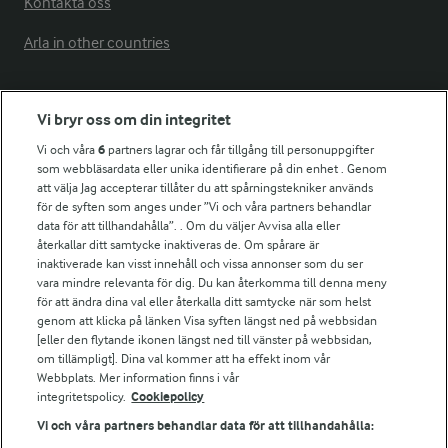
Kontakta oss
Arla in other countries
Fler Arlasajter
Vi bryr oss om din integritet
Vi och våra
6
partners lagrar och får tillgång till personuppgifter
För ägare
som webbläsardata eller unika identifierare på din enhet . Genom
att välja Jag accepterar tillåter du att spårningstekniker används
Arlas kundportal
för de syften som anges under ”Vi och våra partners behandlar
Arla.com
data för att tillhandahålla”. . Om du väljer Avvisa alla eller
Falbygdens Ost
återkallar ditt samtycke inaktiveras de. Om spårare är
Arla webbshop
inaktiverade kan visst innehåll och vissa annonser som du ser
vara mindre relevanta för dig. Du kan återkomma till denna meny
Bildbank
för att ändra dina val eller återkalla ditt samtycke när som helst
genom att klicka på länken Visa syften längst ned på webbsidan
[eller den flytande ikonen längst ned till vänster på webbsidan,
om tillämpligt]. Dina val kommer att ha effekt inom vår
Följ oss
Webbplats. Mer information finns i vår
integritetspolicy.
Cookiepolicy
Vi och våra partners behandlar data för att tillhandahålla: