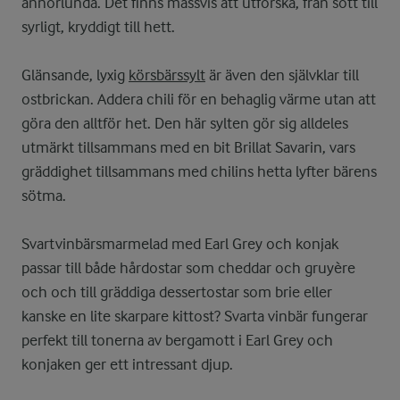
annorlunda. Det finns massvis att utforska, från sött till
syrligt, kryddigt till hett.
Glänsande, lyxig
körsbärssylt
är även den självklar till
ostbrickan. Addera chili för en behaglig värme utan att
göra den alltför het. Den här sylten gör sig alldeles
utmärkt tillsammans med en bit Brillat Savarin, vars
gräddighet tillsammans med chilins hetta lyfter bärens
sötma.
Svartvinbärsmarmelad med Earl Grey och konjak
passar till både hårdostar som cheddar och gruyère
och och till gräddiga dessertostar som brie eller
kanske en lite skarpare kittost? Svarta vinbär fungerar
perfekt till tonerna av bergamott i Earl Grey och
konjaken ger ett intressant djup.