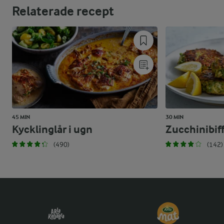
Relaterade recept
45 MIN
30 MIN
Kycklinglår i ugn
Zucchinibif
(490)
(142)