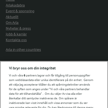
Arlakadabra
Event & sponsring
Aktuellt
Om Arla
Nyheter & press
Jobb & karriär
Kontakta oss
Arla in other countries
Fler Arlasajter
Vi bryr oss om din integritet
Vi och våra
6
partners lagrar och får tillgång till personuppgifter
För ägare
som webbläsardata eller unika identifierare på din enhet . Genom
att välja Jag accepterar tillåter du att spårningstekniker används
Arlas kundportal
för de syften som anges under ”Vi och våra partners behandlar
Arla.com
data för att tillhandahålla”. . Om du väljer Avvisa alla eller
Falbygdens Ost
återkallar ditt samtycke inaktiveras de. Om spårare är
Arla webbshop
inaktiverade kan visst innehåll och vissa annonser som du ser
vara mindre relevanta för dig. Du kan återkomma till denna meny