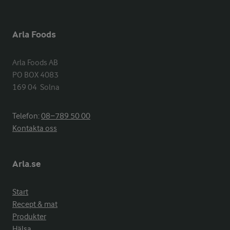
Arla Foods
Arla Foods AB

PO BOX 4083

169 04  Solna
Telefon:
08−789 50 00
Kontakta oss
Arla.se
Start
Recept & mat
Produkter
Hälsa