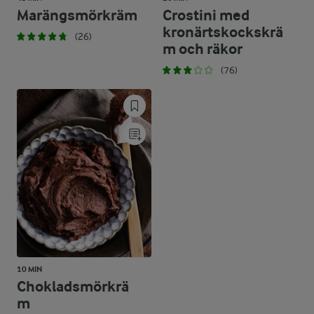
Marängsmörkräm
Crostini med
kronärtskockskrä
(26)
m och räkor
(76)
10 MIN
Chokladsmörkrä
m