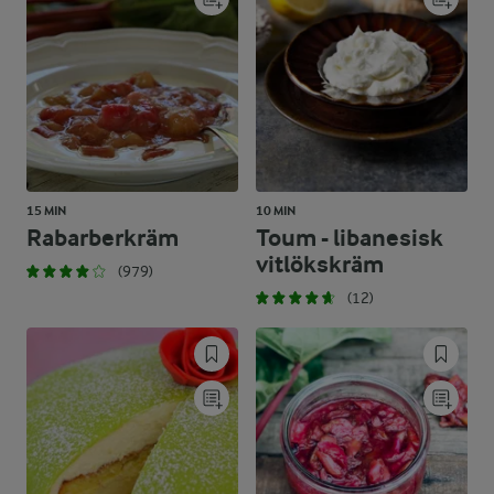
15 MIN
10 MIN
Rabarberkräm
Toum - libanesisk
vitlökskräm
(979)
(12)