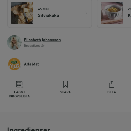
45 MIN
2
Silviakaka
K
Elisabeth Johansson
Receptkreatör
Arla Mat
LÄGG I
SPARA
DELA
INKÖPSLISTA
Ingredienser