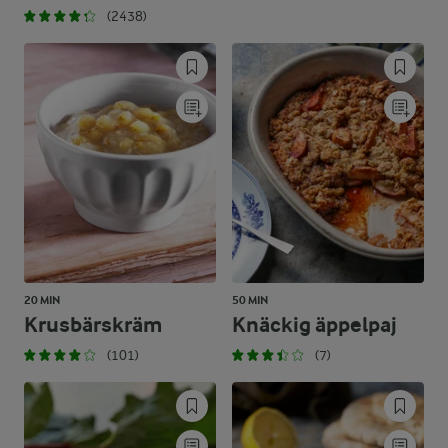
(2438)
20 MIN
50 MIN
Krusbärskräm
Knäckig äppelpaj
(101)
(7)