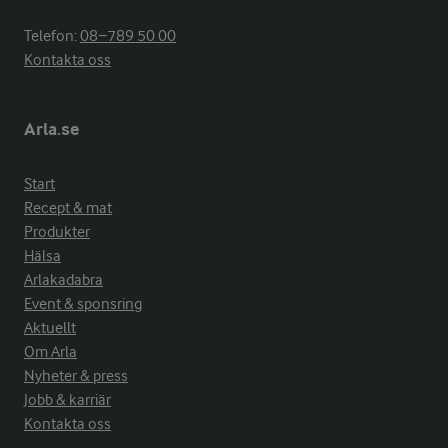
Telefon:
08−789 50 00
Kontakta oss
Arla.se
Start
Recept & mat
Produkter
Hälsa
Arlakadabra
Event & sponsring
Aktuellt
Om Arla
Nyheter & press
Jobb & karriär
Kontakta oss