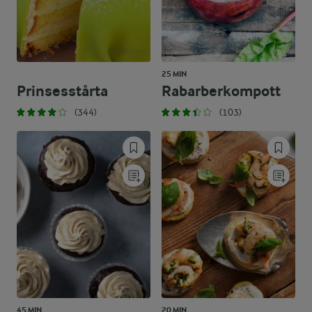
25 MIN
Prinsesstårta
Rabarberkompott
(344)
(103)
45 MIN
20 MIN