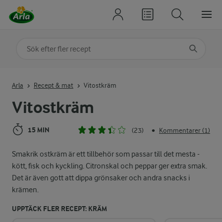
Sök på kategori eller ingrediens
Skriv in sökord för att få förslag
Arla
Recept & mat
Vitostkräm
Vitostkräm
15 MIN
(23)
Kommentarer (1)
•
Smakrik ostkräm är ett tillbehör som passar till det mesta -
kött, fisk och kyckling. Citronskal och peppar ger extra smak.
Det är även gott att dippa grönsaker och andra snacks i
krämen.
UPPTÄCK FLER RECEPT: KRÄM