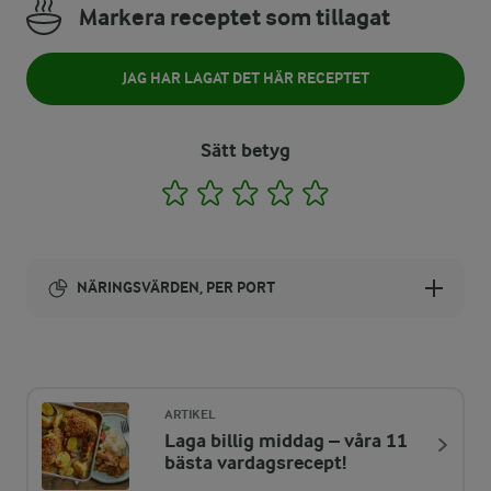
Markera receptet som tillagat
JAG HAR LAGAT DET HÄR RECEPTET
Sätt betyg
1
2
3
4
5
NÄRINGSVÄRDEN, PER PORT
Energi:
193 kcal
ARTIKEL
Laga billig middag – våra 11
ENERGIDISTRIBUTION %
NÄRINGSVÄRDEN PER PORT
bästa vardagsrecept!