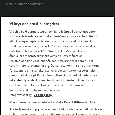
Arla in other countries
Fler Arlasajter
Vi bryr oss om din integritet
Vi och våra
6
partners lagrar och får tillgång till personuppgifter
För ägare
som webbläsardata eller unika identifierare på din enhet . Genom
att välja Jag accepterar tillåter du att spårningstekniker används
Arlas kundportal
för de syften som anges under ”Vi och våra partners behandlar
Arla.com
data för att tillhandahålla”. . Om du väljer Avvisa alla eller
Falbygdens Ost
återkallar ditt samtycke inaktiveras de. Om spårare är
Arla webbshop
inaktiverade kan visst innehåll och vissa annonser som du ser
vara mindre relevanta för dig. Du kan återkomma till denna meny
Bildbank
för att ändra dina val eller återkalla ditt samtycke när som helst
genom att klicka på länken Visa syften längst ned på webbsidan
[eller den flytande ikonen längst ned till vänster på webbsidan,
om tillämpligt]. Dina val kommer att ha effekt inom vår
Följ oss
Webbplats. Mer information finns i vår
integritetspolicy.
Cookiepolicy
Vi och våra partners behandlar data för att tillhandahålla:
Använda exakta uppgifter om geografisk positionering. Aktivt läsa av
enhetens egenskaper för identifieringsändamål. Lagra och/eller få