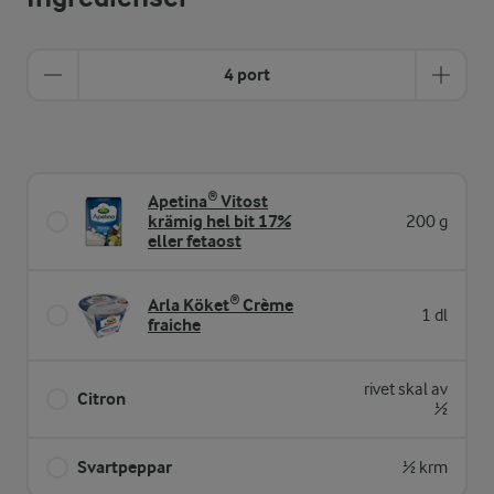
4 port
Apetina® Vitost
krämig hel bit 17%
200 g
eller fetaost
Arla Köket® Crème
1 dl
fraiche
rivet skal av
Citron
½
Svartpeppar
½ krm