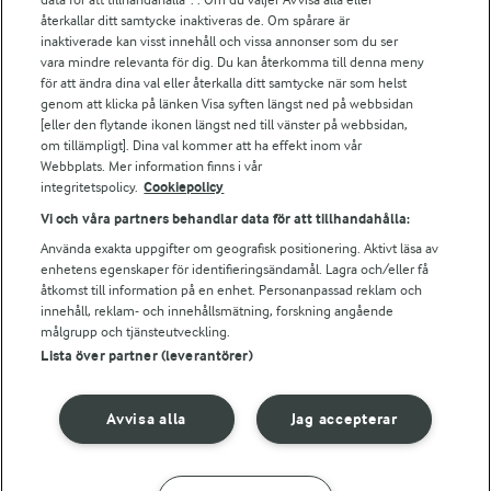
Falbygdens Ost
återkallar ditt samtycke inaktiveras de. Om spårare är
Arla webbshop
inaktiverade kan visst innehåll och vissa annonser som du ser
vara mindre relevanta för dig. Du kan återkomma till denna meny
Bildbank
för att ändra dina val eller återkalla ditt samtycke när som helst
genom att klicka på länken Visa syften längst ned på webbsidan
[eller den flytande ikonen längst ned till vänster på webbsidan,
om tillämpligt]. Dina val kommer att ha effekt inom vår
Följ oss
Webbplats. Mer information finns i vår
integritetspolicy.
Cookiepolicy
Vi och våra partners behandlar data för att tillhandahålla:
Använda exakta uppgifter om geografisk positionering. Aktivt läsa av
enhetens egenskaper för identifieringsändamål. Lagra och/eller få
åtkomst till information på en enhet. Personanpassad reklam och
innehåll, reklam- och innehållsmätning, forskning angående
målgrupp och tjänsteutveckling.
Lista över partner (leverantörer)
© 2026 Arla Foods
Ändra cookie-inställningar
Avvisa alla
Jag accepterar
Integritetspolicy
Om cookies