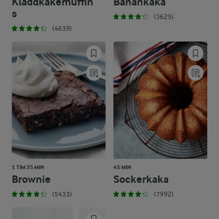
Kladdkakemuffin
Banankaka
s
(3625)
(4639)
1 TIM 35 MIN
45 MIN
Brownie
Sockerkaka
(5433)
(7992)