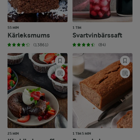
55 MIN
1 TIM
Kärleksmums
Svartvinbärssaft
(13861)
(84)
25 MIN
1 TIM 5 MIN