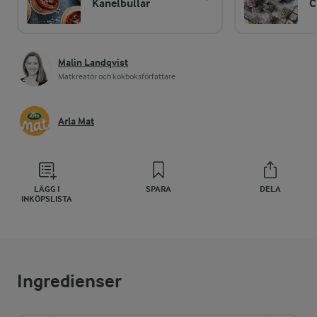
Kanelbullar
C
Malin Landqvist
Matkreatör och kokboksförfattare
Arla Mat
LÄGG I
SPARA
DELA
INKÖPSLISTA
Ingredienser