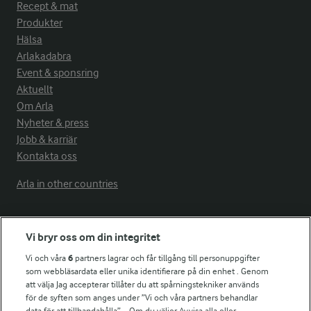
Recept & mat
Produkter
Hälsa
Arlakadabra
Event & sponsring
Aktuellt
Om Arla
Nyheter & press
Jobb & karriär
Kontakta oss
Arla in other countries
Fler Arlasajter
Vi bryr oss om din integritet
Vi och våra
6
partners lagrar och får tillgång till personuppgifter
För ägare
som webbläsardata eller unika identifierare på din enhet . Genom
att välja Jag accepterar tillåter du att spårningstekniker används
Arlas kundportal
för de syften som anges under ”Vi och våra partners behandlar
Arla.com
data för att tillhandahålla”. . Om du väljer Avvisa alla eller