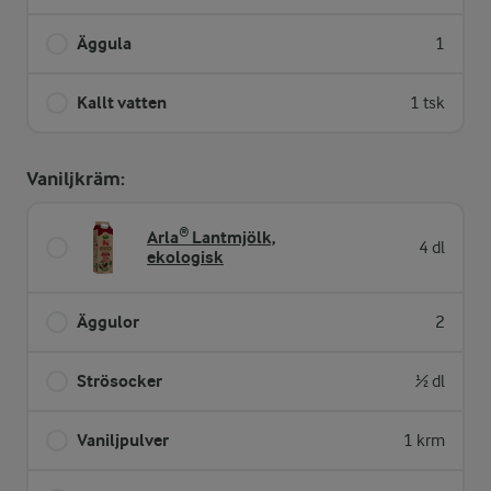
Äggula
1
Kallt vatten
1 tsk
Vaniljkräm:
Arla® Lantmjölk,
4 dl
ekologisk
Äggulor
2
Strösocker
½ dl
Vaniljpulver
1 krm