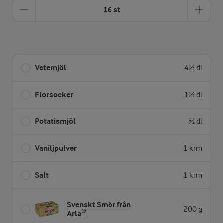
16 st
Vetemjöl
4½ dl
Florsocker
1½ dl
Potatismjöl
½ dl
Vaniljpulver
1 krm
Salt
1 krm
Svenskt Smör från
200 g
Arla®