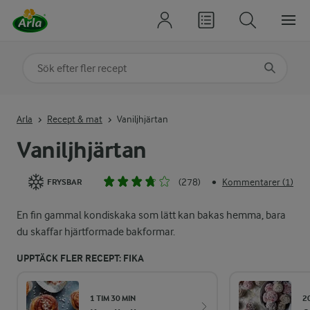
Sök på kategori eller ingrediens
Skriv in sökord för att få förslag
Arla
Recept & mat
Vaniljhjärtan
Vaniljhjärtan
(278)
Kommentarer (1)
•
FRYSBAR
En fin gammal kondiskaka som lätt kan bakas hemma, bara
du skaffar hjärtformade bakformar.
UPPTÄCK FLER RECEPT: FIKA
1 TIM 30 MIN
2