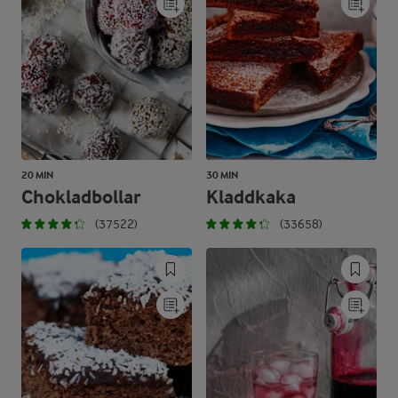
20 MIN
30 MIN
Chokladbollar
Kladdkaka
(37522)
(33658)