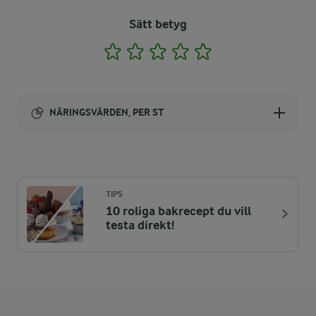
Sätt betyg
1
2
3
4
5
NÄRINGSVÄRDEN, PER ST
Energi:
232 kcal
TIPS
10 roliga bakrecept du vill
ENERGIDISTRIBUTION %
NÄRINGSVÄRDEN PER ST
testa direkt!
-
0,6 g
Fiber:
4,9 %
2,8 g
Protein: