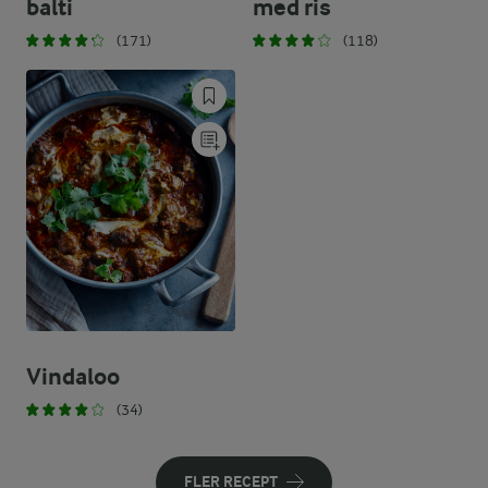
balti
med ris
(171)
(118)
Vindaloo
(34)
FLER RECEPT