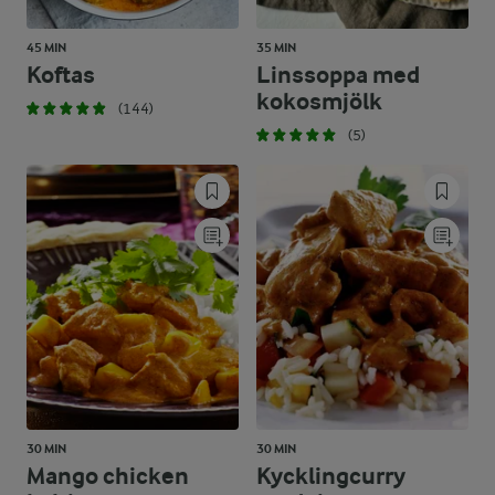
45 MIN
35 MIN
Koftas
Linssoppa med
kokosmjölk
(144)
(5)
30 MIN
30 MIN
Mango chicken
Kycklingcurry