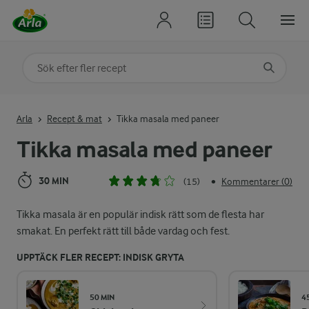
Sök på kategori eller ingrediens
Skriv in sökord för att få förslag
Arla
Recept & mat
Tikka masala med paneer
Tikka masala med paneer
30 MIN
(15)
Kommentarer (0)
•
Tikka masala är en populär indisk rätt som de flesta har
smakat. En perfekt rätt till både vardag och fest.
UPPTÄCK FLER RECEPT: INDISK GRYTA
50 MIN
4