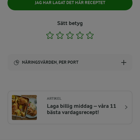
JAG HAR LAGAT DET HÄR RECEPTET
Sätt betyg
1
2
3
4
5
NÄRINGSVÄRDEN, PER PORT
Energi:
457 kcal
ARTIKEL
Laga billig middag – våra 11
ENERGIDISTRIBUTION %
NÄRINGSVÄRDEN PER PORT
bästa vardagsrecept!
-
1,8 g
Fiber: