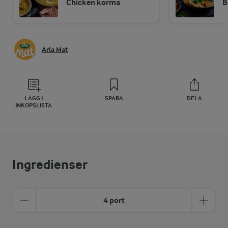
Chicken korma
B
Arla Mat
LÄGG I
SPARA
DELA
INKÖPSLISTA
Ingredienser
4 port