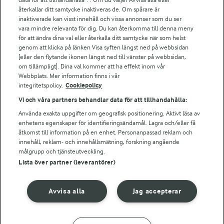
Falbygdens Ost
återkallar ditt samtycke inaktiveras de. Om spårare är
Arla webbshop
inaktiverade kan visst innehåll och vissa annonser som du ser
vara mindre relevanta för dig. Du kan återkomma till denna meny
Bildbank
för att ändra dina val eller återkalla ditt samtycke när som helst
genom att klicka på länken Visa syften längst ned på webbsidan
[eller den flytande ikonen längst ned till vänster på webbsidan,
om tillämpligt]. Dina val kommer att ha effekt inom vår
Följ oss
Webbplats. Mer information finns i vår
integritetspolicy.
Cookiepolicy
Vi och våra partners behandlar data för att tillhandahålla:
Använda exakta uppgifter om geografisk positionering. Aktivt läsa av
enhetens egenskaper för identifieringsändamål. Lagra och/eller få
åtkomst till information på en enhet. Personanpassad reklam och
innehåll, reklam- och innehållsmätning, forskning angående
målgrupp och tjänsteutveckling.
Lista över partner (leverantörer)
© 2026 Arla Foods
Ändra cookie-inställningar
Avvisa alla
Jag accepterar
Integritetspolicy
Om cookies