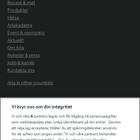
Recept & mat
Produkter
Hälsa
Arlakadabra
Event & sponsring
Aktuellt
Om Arla
Nyheter & press
Jobb & karriär
Kontakta oss
Arla in other countries
Fler Arlasajter
Vi bryr oss om din integritet
Vi och våra
6
partners lagrar och får tillgång till personuppgifter
För ägare
som webbläsardata eller unika identifierare på din enhet . Genom
att välja Jag accepterar tillåter du att spårningstekniker används
Arlas kundportal
för de syften som anges under ”Vi och våra partners behandlar
Arla.com
data för att tillhandahålla”. . Om du väljer Avvisa alla eller