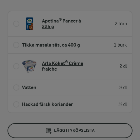
Apetina® Paneer à
2 förp
225 g
Tikka masala sås, ca 400 g
1 burk
Arla Köket® Crème
2 dl
fraiche
Vatten
½ dl
Hackad färsk koriander
½ dl
LÄGG I INKÖPSLISTA