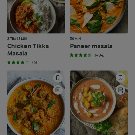
2 TIM 45 MIN
30 MIN
Chicken Tikka
Paneer masala
Masala
(494)
(6)