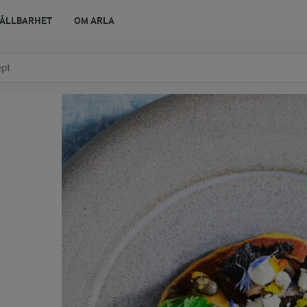
ÅLLBARHET
OM ARLA
r ingrediens
t få förslag
a