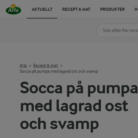
AKTUELLT
RECEPT & MAT
PRODUKTER
H
Sök på kategori elle
Skriv in sökord för at
Arla
Recept & mat
Socca på pumpa med lagrad ost och svamp
Socca på pump
med lagrad ost
och svamp