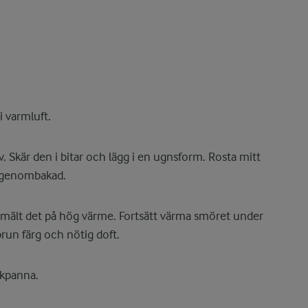
i varmluft.
 Skär den i bitar och lägg i en ugnsform. Rosta mitt
r genombakad.
 smält det på hög värme. Fortsätt värma smöret under
brun färg och nötig doft.
ekpanna.