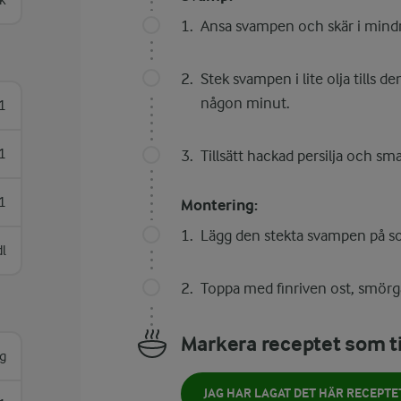
k
Ansa svampen och skär i mindre
Stek svampen i lite olja tills de
någon minut.
1
1
Tillsätt hackad persilja och sm
1
Montering:
Lägg den stekta svampen på soc
dl
Toppa med finriven ost, smör
Markera receptet som ti
g
JAG HAR LAGAT DET HÄR RECEPTE