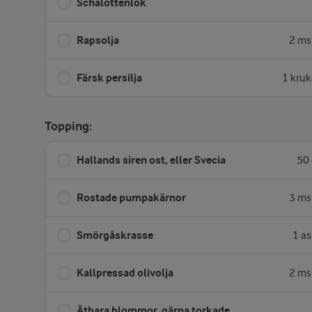
Schalottenlök
Rapsolja
2 ms
Färsk persilja
1 kruk
Topping:
Hallands siren ost, eller Svecia
50 
Rostade pumpakärnor
3 ms
Smörgåskrasse
1 as
Kallpressad olivolja
2 ms
Ätbara blommor, gärna torkade