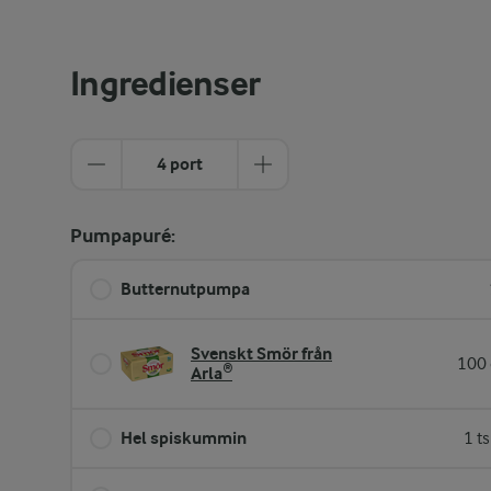
Ingredienser
4 port
Pumpapuré:
Butternutpumpa
Svenskt Smör från
100 
Arla®
Hel spiskummin
1 t