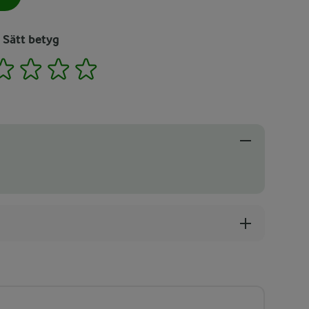
Sätt betyg
2
3
4
5