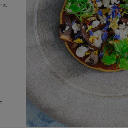
 (0)
r
UT