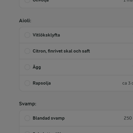
1 ms
Aioli:
Vitlöksklyfta
Citron, finrivet skal och saft
Ägg
Rapsolja
ca 3 
Svamp:
Blandad svamp
250 