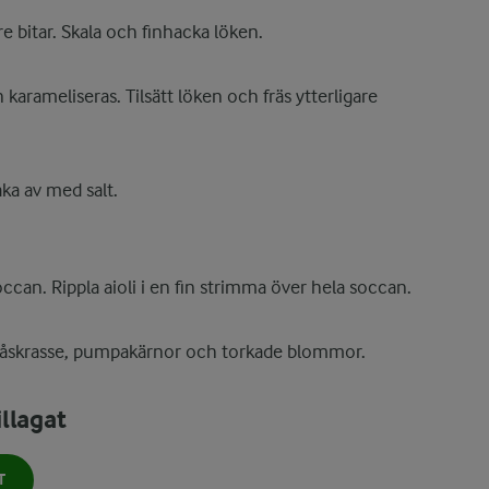
 bitar. Skala och finhacka löken.
n karameliseras. Tilsätt löken och fräs ytterligare
aka av med salt.
can. Rippla aioli i en fin strimma över hela soccan.
gåskrasse, pumpakärnor och torkade blommor.
llagat
T