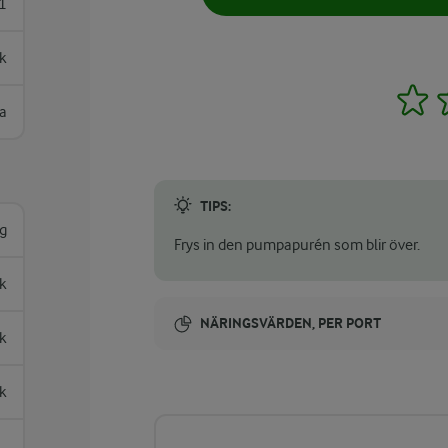
1
k
1
a
TIPS:
g
Frys in den pumpapurén som blir över.
k
NÄRINGSVÄRDEN, PER PORT
k
Energi:
k
516 kcal