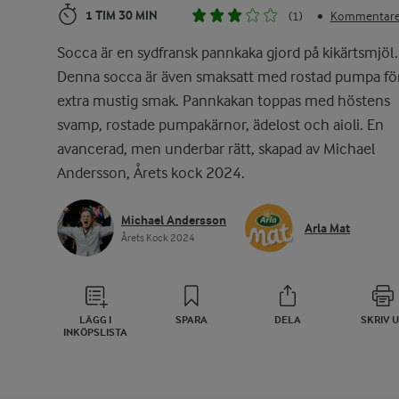
1 TIM 30 MIN
(1)
Kommentarer
•
Socca är en sydfransk pannkaka gjord på kikärtsmjöl.
Denna socca är även smaksatt med rostad pumpa fö
extra mustig smak. Pannkakan toppas med höstens
svamp, rostade pumpakärnor, ädelost och aioli. En
avancerad, men underbar rätt, skapad av Michael
Andersson, Årets kock 2024.
Michael Andersson
Arla Mat
Årets Kock 2024
LÄGG I
SPARA
DELA
SKRIV 
INKÖPSLISTA