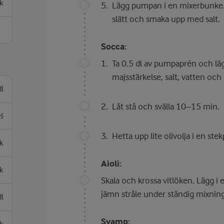
k
Lägg pumpan i en mixerbunke. 
slätt och smaka upp med salt.
Socca:
Ta 0.5 dl av pumpaprén och lägg 
majsstärkelse, salt, vatten och 
l
Låt stå och svälla 10–15 min.
½
Hetta upp lite olivolja i en st
k
Aioli:
k
Skala och krossa vitlöken. Lägg i 
jämn stråle under ständig mixning 
dl
Svamp: