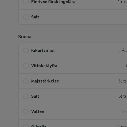
Finriven färsk ingefära
1 ms
Salt
Socca:
Kikärtsmjöl
1⅕ d
Vitlöksklyfta
Majsstärkelse
½ ts
Salt
½ ts
Vatten
½ 
Olivolja