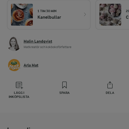
1 TIM 30 MIN
2
Kanelbullar
C
Malin Landqvist
Matkreatör och kokboksförfattare
Arla Mat
LÄGG I
SPARA
DELA
INKÖPSLISTA