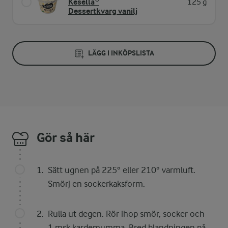
Kesella®
125 g
Dessertkvarg vanilj
LÄGG I INKÖPSLISTA
Gör så här
Sätt ugnen på 225° eller 210° varmluft.
Smörj en sockerkaksform.
Rulla ut degen. Rör ihop smör, socker och
1 msk kardemumma. Bred blandningen på