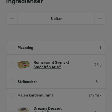
Ingredienser
8 bitar
Pizzadeg
1
Rumsvarmt Svenskt
75 g
Smör från Arla®
Strösocker
3 dl
Malen kardemumma
1½ msk
Dreamy Dessert