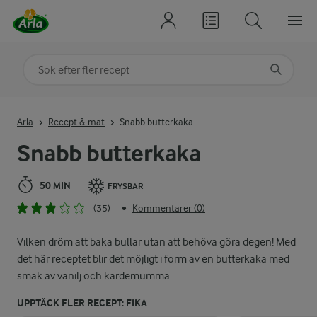
Sök på kategori eller ingrediens
Skriv in sökord för att få förslag
Arla
Recept & mat
Snabb butterkaka
Snabb butterkaka
50 MIN
FRYSBAR
(35)
Kommentarer (0)
•
Vilken dröm att baka bullar utan att behöva göra degen! Med
det här receptet blir det möjligt i form av en butterkaka med
smak av vanilj och kardemumma.
UPPTÄCK FLER RECEPT: FIKA