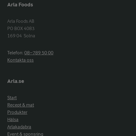
Arla Foods
Arla Foods AB

PO BOX 4083

169 04  Solna
Telefon:
08−789 50 00
Kontakta oss
Arla.se
Start
Recept & mat
Produkter
Hälsa
Arlakadabra
Event & sponsring