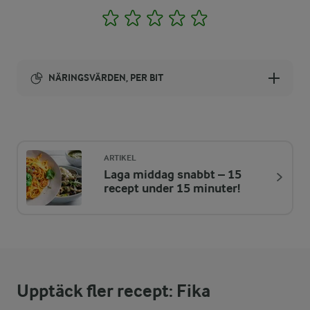
1
2
3
4
5
NÄRINGSVÄRDEN, PER BIT
Energi:
293 kcal
ARTIKEL
Laga middag snabbt – 15
ENERGIDISTRIBUTION %
NÄRINGSVÄRDEN PER BIT
recept under 15 minuter!
-
0,6 g
Fiber:
4,3 %
3,1 g
Protein:
Upptäck fler recept: Fika
29,9 %
9,9 g
Fett: