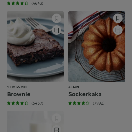
(4643)
1 TIM 35 MIN
45 MIN
Brownie
Sockerkaka
(5437)
(7992)