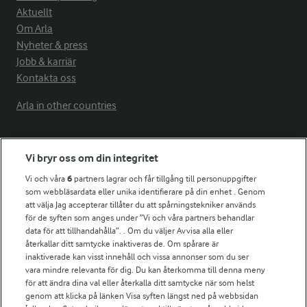
Aktuellt
Om Arla
Nyheter & press
Jobb & karriär
Kontakta oss
Arla in other countries
Fler Arlasajter
Vi bryr oss om din integritet
Vi och våra
6
partners lagrar och får tillgång till personuppgifter
För ägare
som webbläsardata eller unika identifierare på din enhet . Genom
att välja Jag accepterar tillåter du att spårningstekniker används
Arlas kundportal
för de syften som anges under ”Vi och våra partners behandlar
Arla.com
data för att tillhandahålla”. . Om du väljer Avvisa alla eller
Falbygdens Ost
återkallar ditt samtycke inaktiveras de. Om spårare är
Arla webbshop
inaktiverade kan visst innehåll och vissa annonser som du ser
vara mindre relevanta för dig. Du kan återkomma till denna meny
Bildbank
för att ändra dina val eller återkalla ditt samtycke när som helst
genom att klicka på länken Visa syften längst ned på webbsidan