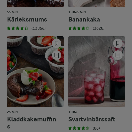
55 MIN
1 TIM 5 MIN
Kärleksmums
Banankaka
(13866)
(3628)
25 MIN
1 TIM
Kladdkakemuffin
Svartvinbärssaft
s
(86)