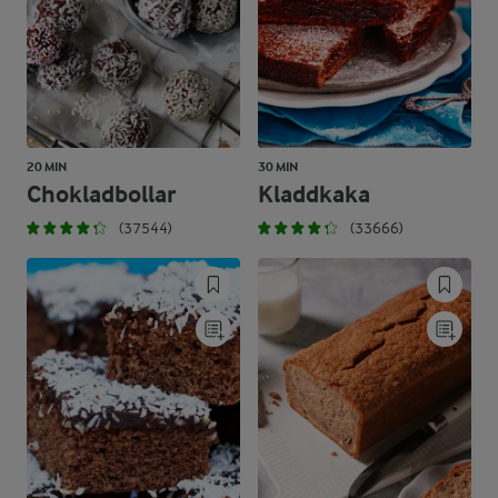
20 MIN
30 MIN
Chokladbollar
Kladdkaka
(37544)
(33666)