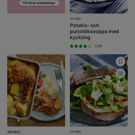
20 MIN
Potatis- och
purjolökssoppa med
kyckling
(49)
20 MIN
ARTIKEL