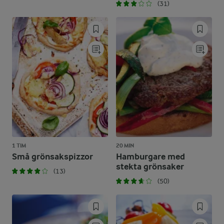
(31)
1 TIM
20 MIN
Små grönsakspizzor
Hamburgare med
stekta grönsaker
(13)
(50)