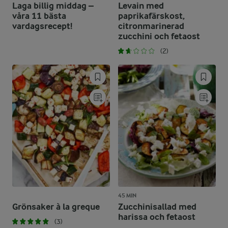
Laga billig middag –
Levain med
våra 11 bästa
paprikafärskost,
vardagsrecept!
citronmarinerad
zucchini och fetaost
(2)
45 MIN
Grönsaker à la greque
Zucchinisallad med
harissa och fetaost
(3)