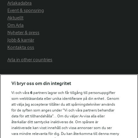
Arlakadabra
Event & sponsring
Aktuellt
Om Arla
Nyheter & press
Jobb & karriär
Kontakta oss
Arla in other countries
Fler Arlasajter
Vi bryr oss om din integritet
Vi och våra
6
partners lagrar och får tillgång till personuppgifter
För ägare
som webbläsardata eller unika identifierare på din enhet . Genom
att välja Jag accepterar tillåter du att spårningstekniker används
Arlas kundportal
för de syften som anges under ”Vi och våra partners behandlar
Arla.com
data för att tillhandahålla”. . Om du väljer Avvisa alla eller
Falbygdens Ost
återkallar ditt samtycke inaktiveras de. Om spårare är
Arla webbshop
inaktiverade kan visst innehåll och vissa annonser som du ser
vara mindre relevanta för dig. Du kan återkomma till denna meny
Bildbank