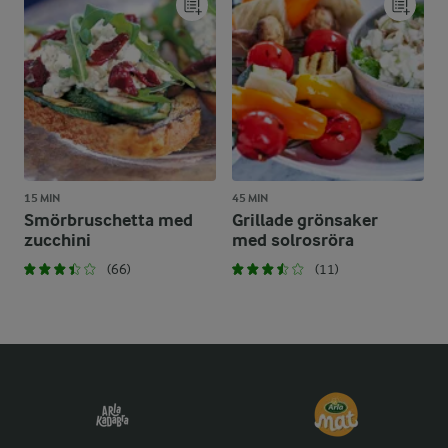
15 MIN
45 MIN
Smörbruschetta med
Grillade grönsaker
zucchini
med solrosröra
(66)
(11)