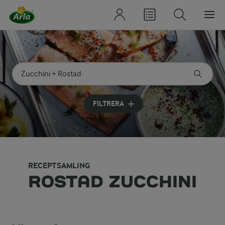
Sök på kategori eller ingrediens
Skriv in sökord för att få förslag
FILTRERA
RECEPTSAMLING
ROSTAD ZUCCHINI