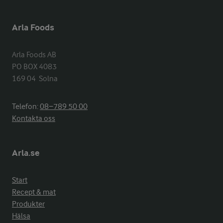
Arla Foods
Arla Foods AB

PO BOX 4083

169 04  Solna
Telefon:
08−789 50 00
Kontakta oss
Arla.se
Start
Recept & mat
Produkter
Hälsa