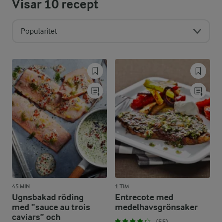
Visar
10
recept
Popularitet
45 MIN
1 TIM
Ugnsbakad röding
Entrecote med
med ”sauce au trois
medelhavsgrönsaker
caviars” och
(55)